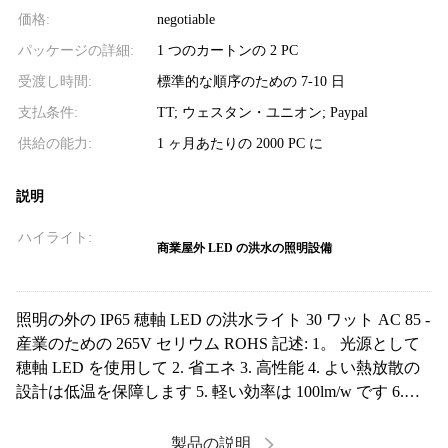
価格:
negotiable
パッケージの詳細:
1 つのカートンの 2 PC
受渡し時間:
標準的な順序のための 7-10 日
支払条件:
TT; ウェスタン・ユニオン; Paypal
供給の能力:
1 ヶ月あたりの 2000 PC に
説明
ハイライト:
商業屋外 LED の洪水の照明設備
照明の外の IP65 穂軸 LED の洪水ライト 30 ワット AC 85 -
産業のための 265V セリウム ROHS 記述: 1。 光源として
穂軸 LED を使用して 2. 省エネ 3. 高性能 4. よい熱放散の
設計は低温を保障します 5. 軽い効率は 100lm/w です 6.
30000 時間にわたるより長い寿命。 7.ランプを出入りして
空気 presure のバランスをとるように湿気の谷と設計され
製品の説明