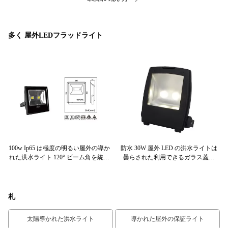
ている、 ...
多く 屋外LEDフラッドライト
0D
100w Ip65 は極度の明るい屋外の導か
防水 30W 屋外 LED の洪水ライトは
商
ルミ
れた洪水ライト 120° ビーム角を統合
曇らされた利用できるガラス蓋を
取
しました
Backpack
札
太陽導かれた洪水ライト
導かれた屋外の保証ライト