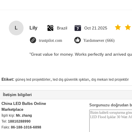
L
Lily
Brazil
Oct 21.2025
trustpilot.com
Yardımsever (666)
"Great value for money. Works perfectly and arrived quic
,
,
Etiket:
güneş led projektörler
led dış güvenlik ışıkları
dış mekan led projektör
İletişim bilgileri
China LED Bulbs Online
Sorgunuzu doğrudan b
Marketplace
İlgili kişi:
Mr. zhang
Tel:
18810288990
Faks:
86-188-1016-6898