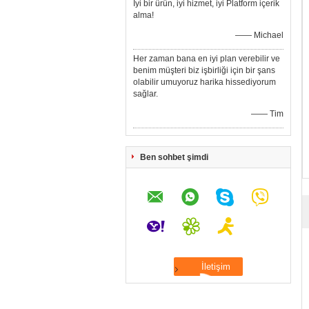
İyi bir ürün, iyi hizmet, iyi Platform içerik
alma!
—— Michael
Her zaman bana en iyi plan verebilir ve
benim müşteri biz işbirliği için bir şans
olabilir umuyoruz harika hissediyorum
sağlar.
—— Tim
Ben sohbet şimdi