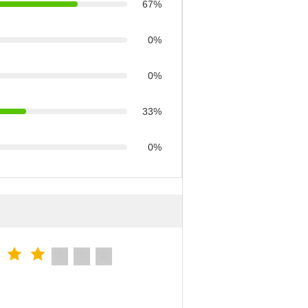
67%
0%
0%
33%
0%