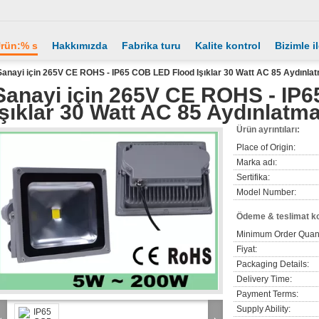
rün:% s
Hakkımızda
Fabrika turu
Kalite kontrol
Bizimle i
Sanayi için 265V CE ROHS - IP65 COB LED Flood Işıklar 30 Watt AC 85 Aydınla
Sanayi için 265V CE ROHS - IP
Işıklar 30 Watt AC 85 Aydınlatm
Ürün ayrıntıları:
Place of Origin:
Marka adı:
Sertifika:
Model Number:
Ödeme & teslimat ko
Minimum Order Quant
Fiyat:
Packaging Details:
Delivery Time:
Payment Terms:
Supply Ability: