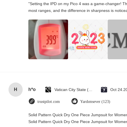
"Setting the IPD on my Pico 4 was a game-changer! Th
most ranges, and the difference in sharpness is notice
H
h*o
Vatican City State (Holy See)
Oct 24.2
trustpilot.com
Yardımsever (123)
Solid Pattern Quick Dry One Piece Jumpsuit for Wom
Solid Pattern Quick Dry One Piece Jumpsuit for Wom