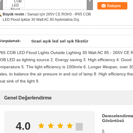
İletişim
Büyük resim :
Sanayi için 265V CE ROHS - IP65 COB
LED Flood Işıklar 30 Watt AC 85 Aydınlatma Dış
ticari açık led sel ışık fikstür
Vurgulamak:
P65 COB LED Flood Lights Outside Lighting 30 Watt AC 85 - 265V CE RO
OB LED as lighting source 2. Energy saving 3. High efficiency 4. Good 
emperature 5. The light efficiency is 100lm/w 6. Longer lifespan, over 
ales, to balance the air presure in and out of lamp 8. High efficiency th
eat sink of the light 9.
Genel Değerlendirme
Derecelendirme
Görüntüsü
4.0
5