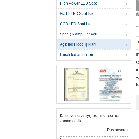
High Power LED Spot
GU10 LED Spot Işık
COB LED Spot Işık
Spot ışık ampuller açtı
Açık led Flood ışıkları
kapalı led ampulleri
I
C
t
v
h
Kalite ve servis iyi, teslim süresi her
zaman dakik.
—— Rus başardı