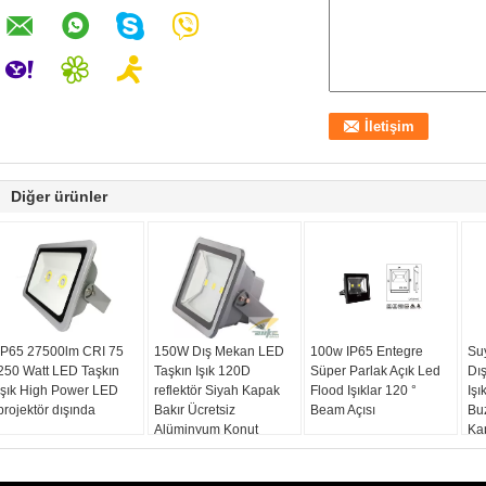
Diğer ürünler
IP65 27500lm CRI 75
150W Dış Mekan LED
100w IP65 Entegre
Su
250 Watt LED Taşkın
Taşkın Işık 120D
Süper Parlak Açık Led
Dı
Işık High Power LED
reflektör Siyah Kapak
Flood Işıklar 120 °
Işı
projektör dışında
Bakır Ücretsiz
Beam Açısı
Bu
Alüminyum Konut
Ka