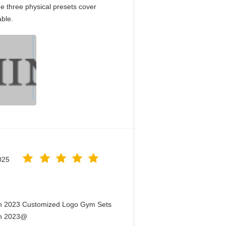
e three physical presets cover
able.
025
en 2023 Customized Logo Gym Sets
en 2023@