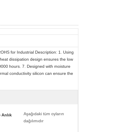
HS for Industrial Description: 1. Using
heat dissipation design ensures the low
30000 hours. 7. Designed with moisture
ermal conductivity silicon can ensure the
Aşağıdaki tüm oyların
 Anlık
dağılımıdır