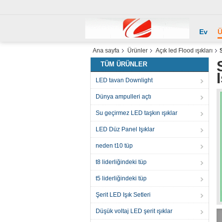
Ev
Ü
Ana sayfa
Ürünler
Açık led Flood ışıkları
TÜM ÜRÜNLER
LED tavan Downlight
Dünya ampulleri açtı
Su geçirmez LED taşkın ışıklar
LED Düz Panel Işıklar
neden t10 tüp
t8 liderliğindeki tüp
t5 liderliğindeki tüp
Şerit LED Işık Setleri
Düşük voltaj LED şerit ışıklar