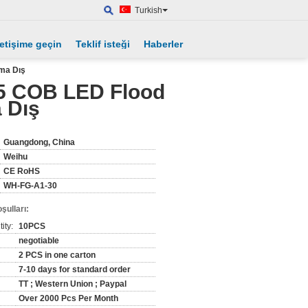
Turkish
letişime geçin
Teklif isteği
Haberler
tma Dış
65 COB LED Flood
a Dış
Guangdong, China
Weihu
CE RoHS
WH-FG-A1-30
şulları:
ity:
10PCS
negotiable
2 PCS in one carton
7-10 days for standard order
TT ; Western Union ; Paypal
Over 2000 Pcs Per Month