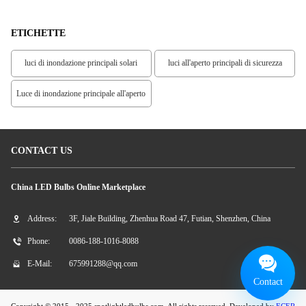
no
Da 250 Watt LED
Della Copertura
ETICHETTE
luci di inondazione principali solari
luci all'aperto principali di sicurezza
Luce di inondazione principale all'aperto
CONTACT US
China LED Bulbs Online Marketplace
Address:
3F, Jiale Building, Zhenhua Road 47, Futian, Shenzhen, China
Phone:
0086-188-1016-8088
E-Mail:
675991288@qq.com
Contact