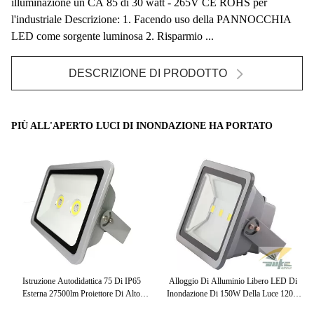
illuminazione un CA 85 di 30 watt - 265V CE ROHS per
l'industriale Descrizione: 1. Facendo uso della PANNOCCHIA
LED come sorgente luminosa 2. Risparmio ...
DESCRIZIONE DI PRODOTTO
PIÙ ALL'APERTO LUCI DI INONDAZIONE HA PORTATO
elle
Istruzione Autodidattica 75 Di IP65
Alloggio Di Alluminio Libero LED Di
Esterna 27500lm Proiettore Di Alto
Inondazione Di 150W Della Luce 120D
D'a
Potere LED Della Luce Di Inondazione
Refelctor Del Nero Del Rame All'aperto