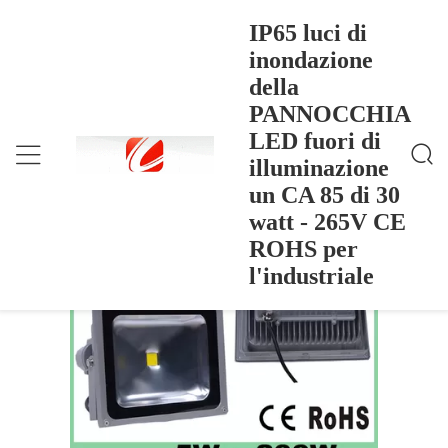
IP65 luci di
inondazione
della
IP65 Luci Di Inondazione Della PANNOCCHIA LE
Casa
>
Products
>
D Fuori Di Illuminazione Un CA 85 Di 30 Watt - 265
PANNOCCHIA
V CE ROHS Per L'industriale
IP65 luci di inondazione della
LED fuori di
PANNOCCHIA LED fuori di
illuminazione
illuminazione un CA 85 di 30 watt -
un CA 85 di 30
265V CE ROHS per l'industriale
watt - 265V CE
ROHS per
l'industriale