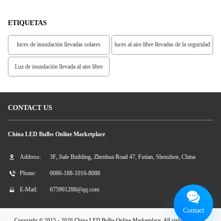
LED
Libre De La Cubierta
ETIQUETAS
luces de inundación llevadas solares
luces al aire libre llevadas de la seguridad
Luz de inundación llevada al aire libre
CONTACT US
China LED Bulbs Online Marketplace
Address:
3F, Jiale Building, Zhenhua Road 47, Futian, Shenzhen, China
Phone:
0086-188-1016-8088
E-Mail:
675991288@qq.com
Contact
Copyright © 2015 - 2026 China LED Bulbs Online Marketplace. All rights reserved.