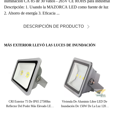
iluminación CA 85 de 30 vatios - 265V CE ROHS para industrial
Descripción: 1. Usando la MAZORCA LED como fuente de luz
2. Ahorro de energía 3. Eficacia ...
DESCRIPCIÓN DE PRODUCTO
MÁS EXTERIOR LLEVÓ LAS LUCES DE INUNDACIÓN
 De
CRI Exterior 75 De IP65 27500lm
Vivienda De Aluminio Libre LED De
75
Reflector Del Poder Más Elevado LED
Inundación De 150W De La Luz 120D
El
De La Luz De Inundación De 250 Vatios
Refelctor Del Negro Del Cobre Al Aire
Es