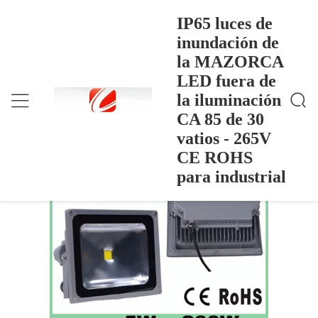
IP65 luces de
inundación de
la MAZORCA
IP65 Luces De Inundación De La MAZORCA LED
Inicio
>
Products
>
Fuera De La Iluminación CA 85 De 30 Vatios - 265V
LED fuera de
CE ROHS Para Industrial
IP65 luces de inundación de la
la iluminación
MAZORCA LED fuera de la
CA 85 de 30
iluminación CA 85 de 30 vatios - 265V
vatios - 265V
CE ROHS para industrial
CE ROHS
para industrial