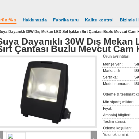
rün:% s
Hakkımızda
Fabrika turu
Kalite kontrol
Bizimle i
Suya Dayanıklı 30W Dış Mekan LED Sel Işıkları Sırt Çantası Buzlu Mevcut Cam
Suya Dayanıklı 30W Dış Mekan LE
Sırt Çantası Buzlu Mevcut Cam
Ürün ayrıntıları:
Menşe yeri:
Sh
Marka adı:
IS
Sertifika:
SA
Model numarası:
IS
Ödeme & teslimat ko
Min sipariş miktarı:
Fiyat:
Ambalaj bilgileri:
Teslim süresi:
Ödeme koşulları:
Yetenek temini: