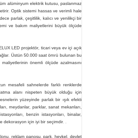
öküm alüminyum elektrik kutusu, paslanmaz
tirir. Optik sistemi hassas ve verimli hale
 parlak, çeşitlilik, kalıcı ve yenilikçi bir
emi ve bakım maliyetlerini büyük ölçüde
ELUX LED projektör, ticari veya ev içi açık
 sağlar. Üstün 50.000 saat ömrü bulunan bu
 maliyetlerinin önemli ölçüde azalmasını
Uzun mesafeli sahnelerde farklı renklerde
nlatma alanı nispeten büyük olduğu için
esnelerin yüzeyinde parlak bir ışık efekti
nları, meydanlar, parklar, sanat mekanları,
stasyonları, benzin istasyonları, binalar,
dekorasyon için iyi bir seçimdir. .
alonu, reklam panosu, park, heykel, devlet