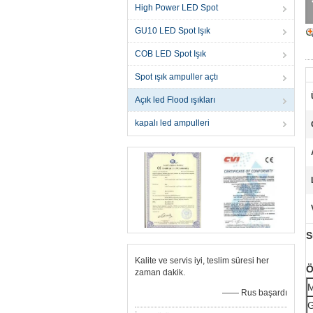
High Power LED Spot
GU10 LED Spot Işık
COB LED Spot Işık
Spot ışık ampuller açtı
Açık led Flood ışıkları
kapalı led ampulleri
S
Kalite ve servis iyi, teslim süresi her
Ö
zaman dakik.
M
—— Rus başardı