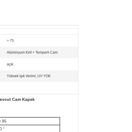
> 75
Alüminyum Kılıf + Temperli Cam
açık
Yüksek Işık Verimi, UV YOK
 Mevcut Cam Kapak
0.95
0 °