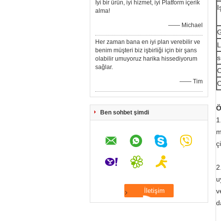
İyi bir ürün, iyi hizmet, iyi Platform içerik
I
alma!
—— Michael
G
Her zaman bana en iyi plan verebilir ve
benim müşteri biz işbirliği için bir şans
s
olabilir umuyoruz harika hissediyorum
sağlar.
C
—— Tim
Ö
Ben sohbet şimdi
1
m
ç
2
u
v
d