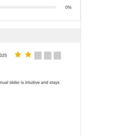
0%
2025
al slider is intuitive and stays
！