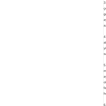
3
ç
g
a
a
4
a
y
s
5
m
a
o
f
h
6