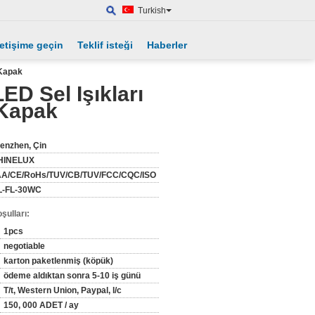
Turkish
letişime geçin
Teklif isteği
Haberler
 Kapak
D Sel Işıkları
 Kapak
enzhen, Çin
HINELUX
A/CE/RoHs/TUV/CB/TUV/FCC/CQC/ISO
L-FL-30WC
şulları:
1pcs
negotiable
karton paketlenmiş (köpük)
ödeme aldıktan sonra 5-10 iş günü
T/t, Western Union, Paypal, l/c
150, 000 ADET / ay