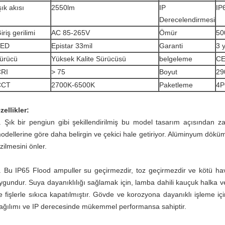
şık akısı
2550lm
IP
IP
Derecelendirmesi
iriş gerilimi
AC 85-265V
Ömür
50
LED
Epistar 33mil
Garanti
3 y
ürücü
Yüksek Kalite Sürücüsü
belgeleme
CE
RI
> 75
Boyut
29
CCT
2700K-6500K
Paketleme
4P
zellikler:
. Şık bir pengiun gibi şekillendirilmiş bu model tasarım açısından za
odellerine göre daha belirgin ve çekici hale getiriyor. Alüminyum dök
izilmesini önler.
. Bu IP65 Flood ampuller su geçirmezdir, toz geçirmezdir ve kötü hav
ygundur. Suya dayanıklılığı sağlamak için, lamba dahili kauçuk halka v
e fişlerle sıkıca kapatılmıştır. Gövde ve korozyona dayanıklı işleme i
ağılımı ve IP derecesinde mükemmel performansa sahiptir.