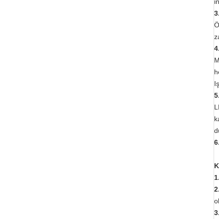
i
3
Ö
z
4
M
h
I
5
L
k
d
6
K
1
2
o
3