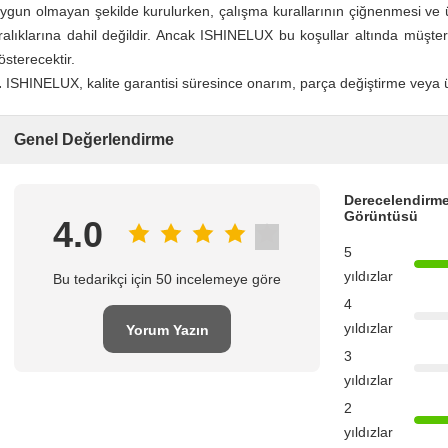
ygun olmayan şekilde kurulurken, çalışma kurallarının çiğnenmesi ve 
ralıklarına dahil değildir. Ancak ISHINELUX bu koşullar altında müşter
österecektir.
.
ISHINELUX, kalite garantisi süresince onarım, parça değiştirme veya ür
Genel Değerlendirme
Derecelendirme
Görüntüsü
4.0
5
yıldızlar
Bu tedarikçi için 50 incelemeye göre
4
yıldızlar
Yorum Yazın
3
yıldızlar
2
yıldızlar