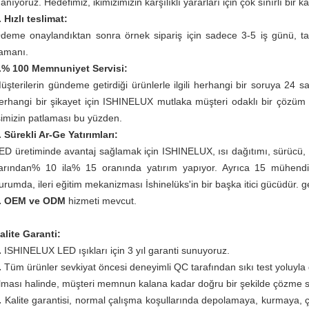
nanıyoruz. Hedefimiz, ikimizimizin karşılıklı yararları için çok sınırlı bir kâ
. Hızlı teslimat:
deme onaylandıktan sonra örnek sipariş için sadece 3-5 iş günü, taks
amanı.
.% 100 Memnuniyet Servisi:
üşterilerin gündeme getirdiği ürünlerle ilgili herhangi bir soruya 24 sa
erhangi bir şikayet için ISHINELUX mutlaka müşteri odaklı bir çözüm
şimizin patlaması bu yüzden.
. Sürekli Ar-Ge Yatırımları:
ED üretiminde avantaj sağlamak için ISHINELUX, ısı dağıtımı, sürücü, op
arından% 10 ila% 15 oranında yatırım yapıyor. Ayrıca 15 mühendi
urumda, ileri eğitim mekanizması İshinelüks'in bir başka itici gücüdür. g
. OEM ve ODM
hizmeti mevcut.
alite Garanti:
.
ISHINELUX LED ışıkları için 3 yıl garanti sunuyoruz.
.
Tüm ürünler sevkiyat öncesi deneyimli QC tarafından sıkı test yoluyla
lması halinde, müşteri memnun kalana kadar doğru bir şekilde çözme s
.
Kalite garantisi, normal çalışma koşullarında depolamaya, kurmaya, 