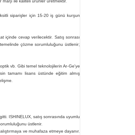
r marjı ile kaliteli ürünler üretmektir.
itli siparişler için 15-20 iş günü kurşun
at içinde cevap verilecektir. Satış sonrası
 temelinde çözme sorumluluğunu üstlenir;
tik vb. Gibi temel teknolojilerin Ar-Ge'ye
sin tamamı lisans üstünde eğitim almış
elişme.
 gitti. ISHINELUX, satış sonrasında uyumlu
orumluluğunu üstlenir.
çalıştırmaya ve muhafaza etmeye dayanır.