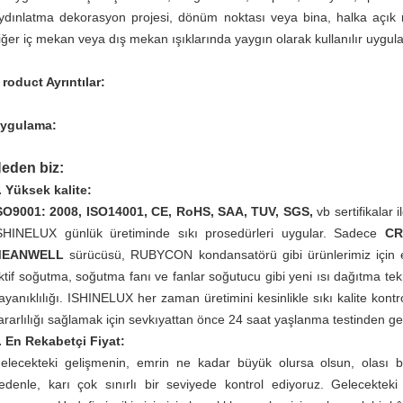
ydınlatma dekorasyon projesi, dönüm noktası veya bina, halka açık 
iğer iç mekan veya dış mekan ışıklarında yaygın olarak kullanılır uygul
roduct Ayrıntılar:
ygulama:
eden biz:
. Yüksek kalite:
SO9001: 2008, ISO14001, CE, RoHS, SAA, TUV, SGS,
vb sertifikalar i
SHINELUX günlük üretiminde sıkı prosedürleri uygular. Sadece
CR
MEANWELL
sürücüsü, RUBYCON kondansatörü gibi ürünlerimiz için e
ktif soğutma, soğutma fanı ve fanlar soğutucu gibi yeni ısı dağıtma tekno
ayanıklılığı. ISHINELUX her zaman üretimini kesinlikle sıkı kalite kontr
ararlılığı sağlamak için sevkıyattan önce 24 saat yaşlanma testinden ge
. En Rekabetçi Fiyat:
elecekteki gelişmenin, emrin ne kadar büyük olursa olsun, olası bi
edenle, karı çok sınırlı bir seviyede kontrol ediyoruz. Gelecekteki 