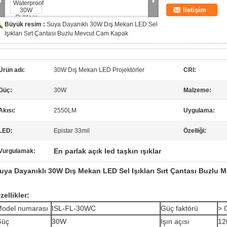
İletişim
Büyük resim :
Suya Dayanıklı 30W Dış Mekan LED Sel
Işıkları Sırt Çantası Buzlu Mevcut Cam Kapak
Ürün adı:
30W Dış Mekan LED Projektörler
CRI:
Güç:
30W
Malzeme:
Akısı:
2550LM
Uygulama:
LED:
Epistar 33mil
Özelliği:
En parlak açık led taşkın ışıklar
Vurgulamak:
uya Dayanıklı 30W Dış Mekan LED Sel Işıkları Sırt Çantası Buzlu
zellikler:
odel numarası
ISL-FL-30WC
Güç faktörü
> 
Güç
30W
Işın açısı
12