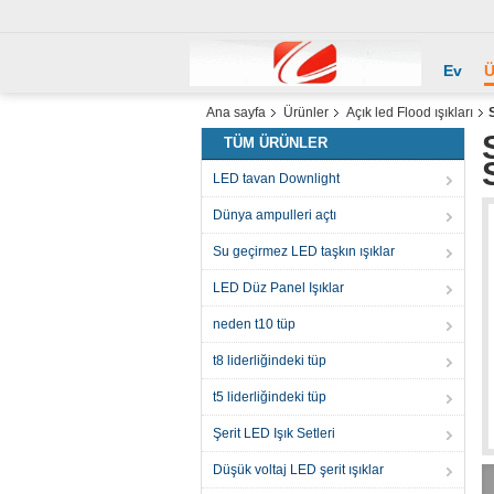
Ev
Ü
Ana sayfa
Ürünler
Açık led Flood ışıkları
TÜM ÜRÜNLER
LED tavan Downlight
Dünya ampulleri açtı
Su geçirmez LED taşkın ışıklar
LED Düz Panel Işıklar
neden t10 tüp
t8 liderliğindeki tüp
t5 liderliğindeki tüp
Şerit LED Işık Setleri
Düşük voltaj LED şerit ışıklar