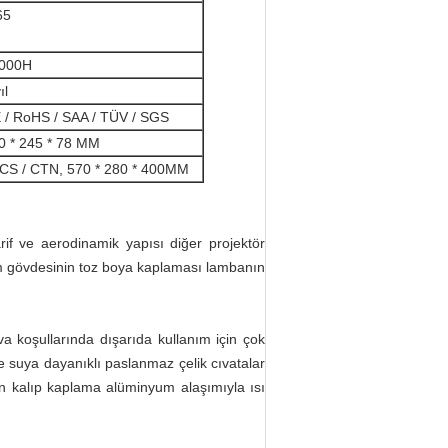
65
000H
ıl
 / RoHS / SAA / TÜV / SGS
0 * 245 * 78 MM
CS / CTN, 570 * 280 * 400MM
rif ve aerodinamik yapısı diğer projektör
üm gövdesinin toz boya kaplaması lambanın
a koşullarında dışarıda kullanım için çok
e suya dayanıklı paslanmaz çelik cıvatalar
çin kalıp kaplama alüminyum alaşımıyla ısı