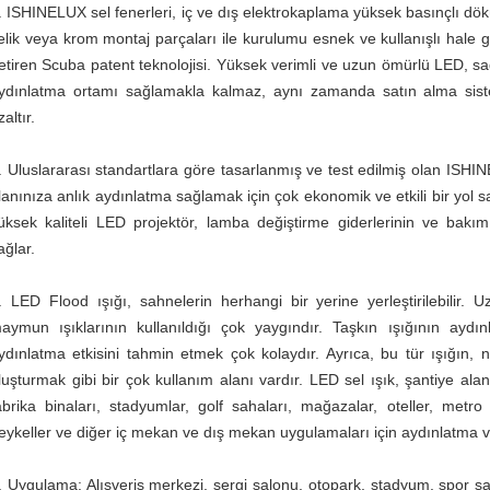
. ISHINELUX sel fenerleri, iç ve dış elektrokaplama yüksek basınçlı d
elik veya krom montaj parçaları ile kurulumu esnek ve kullanışlı hale ge
etiren Scuba patent teknolojisi. Yüksek verimli ve uzun ömürlü LED, sadece
ydınlatma ortamı sağlamakla kalmaz, aynı zamanda satın alma sist
zaltır.
. Uluslararası standartlara göre tasarlanmış ve test edilmiş olan ISHIN
lanınıza anlık aydınlatma sağlamak için çok ekonomik ve etkili bir yol
üksek kaliteli LED projektör, lamba değiştirme giderlerinin ve bakım
ağlar.
. LED Flood ışığı, sahnelerin herhangi bir yerine yerleştirilebilir. 
aymun ışıklarının kullanıldığı çok yaygındır. Taşkın ışığının aydı
ydınlatma etkisini tahmin etmek çok kolaydır. Ayrıca, bu tür ışığın, n
luşturmak gibi bir çok kullanım alanı vardır. LED sel ışık, şantiye ala
abrika binaları, stadyumlar, golf sahaları, mağazalar, oteller, metro i
eykeller ve diğer iç mekan ve dış mekan uygulamaları için aydınlatma ve 
. Uygulama: Alışveriş merkezi, sergi salonu, otopark, stadyum, spor s