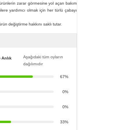
ürünlerin zarar görmesine yol açan bakım
ilere yardımcı olmak için her türlü çabayı
ün değiştirme hakkını saklı tutar.
Aşağıdaki tüm oyların
 Anlık
dağılımıdır
67%
0%
0%
33%