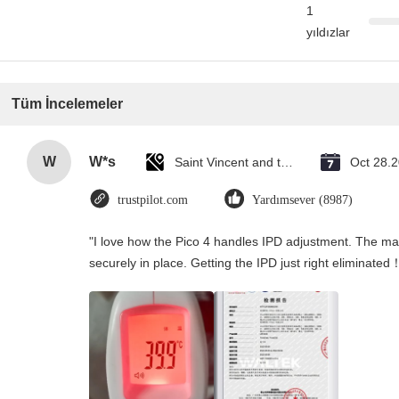
1
yıldızlar
Tüm İncelemeler
W
W*s
Saint Vincent and the Grenadines
Oct 28.
trustpilot.com
Yardımsever (8987)
"I love how the Pico 4 handles IPD adjustment. The manu
securely in place. Getting the IPD just right eliminated