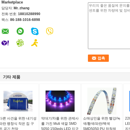
Marketplace
담당자:
Mr. zhang
전화 번호:
18810288990
팩스:
86-188-1016-6898
기타 제품
다른 사건을 위한 내기성
막대기/차를 위한 관제사
소매상인을 위한 빨강/녹
22
파란 팽창식 작은 집 구
를 가진 Muti 색깔 SMD
색/황색/파란/백색
LE
조 공기 천막
5050 150leds LED 지구
SMD5050 PU 접착제
지