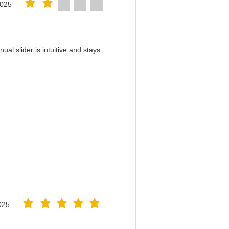
2025
al slider is intuitive and stays
！
025