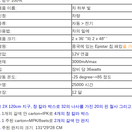
.
방수 100%.
제품 이름:
차 하부 빛
신청:
차량
종류:
자동 > 전기
사용법:
차의 밑에
제품 크기:
2 x 36' "와 2 x 48" '
광원:
중국에 있는 Epistar 칩 패킹
을 
전압:
12V 연결
현재:
3000mA/max
힘:
장비 당 36watts
작동 온도:
-25 degree~+85 정도
수명:
25000 시간
보장:
12 달
 2X 120cm 지구, 창 칼라 박스로 32의 나사를 가진 20의 핀 철사 그
.
1개의 갈색 안 carton=IPK로
4개의 창 칼라 박스
.
1 주된 carton=MPK/8sets로
2개의 갈색 안 판지
.
주된 판지의 크기: 131*29*28 CM