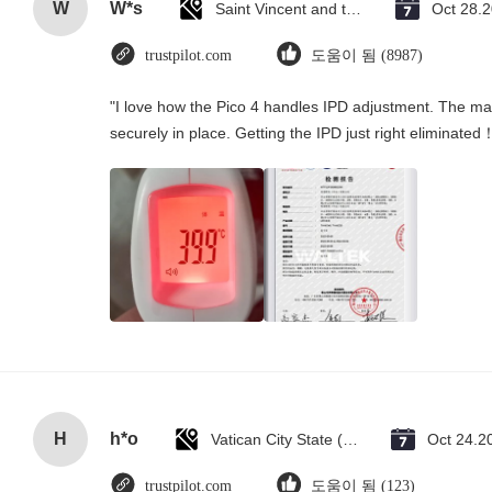
W
W*s
Saint Vincent and the Grenadines
Oct 28.
trustpilot.com
도움이 됨 (8987)
"I love how the Pico 4 handles IPD adjustment. The manu
securely in place. Getting the IPD just right eliminated
H
h*o
Vatican City State (Holy See)
Oct 24.2
trustpilot.com
도움이 됨 (123)