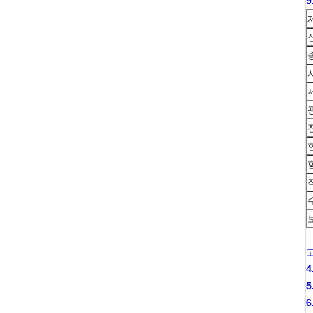
9
고
4
5
6