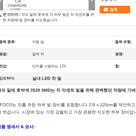
접촉
큰 이미지 :
차의 밑에 호박색 차 하부 빛은 차 악센트를 위
한 차량에 빛 장비를 지도했습니다
품목 종류:
자동 빛
품목 유형:
용법:
밑에 차
광원:
전압:
단지를 사용하는 12V
힘:
실내 LED 차 빛
강조하다:
차의 밑에 호박색 3528 SMD는 차 악센트 빛을 위해 완벽했던 차량에 
XFOCO는 차를 위한 하부 빛 장비를 포함합니다 2개 x 120cm를 제안하고 
개 벗깁니다. 시장에 있는 가장 강렬하고 가장 편평한 지도한 하부 장비입
제품 명세서 & 묘사: