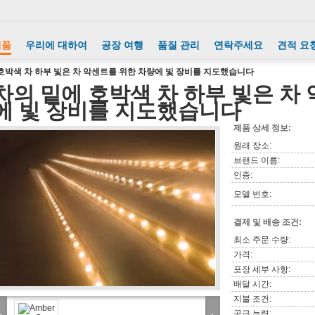
제품
우리에 대하여
공장 여행
품질 관리
연락주세요
견적 요
호박색 차 하부 빛은 차 악센트를 위한 차량에 빛 장비를 지도했습니다
차의 밑에 호박색 차 하부 빛은 차
에 빛 장비를 지도했습니다
제품 상세 정보:
원래 장소:
브랜드 이름:
인증:
모델 번호:
결제 및 배송 조건:
최소 주문 수량:
가격:
포장 세부 사항:
배달 시간:
지불 조건:
공급 능력: