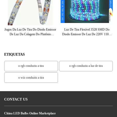
sor
Jogos Da Luz De Tira Do Diodo Emissor
Luz De Tira Flexível 3528 SMD Do
A 
De
De Luz Da Colagem Do Plutônio
Diodo Emissor De Luz De 220V 110V,
Vermelhos/verde/amarelo/SMD5050
Cor Que Muda A Luz Conduzida Da
Azul/branco Para O Varejista
Corda
ETIQUETAS
o rgb conduziu a tira
o rgb conduziu a luz de tira
o wiz conduziu a tira
CONTACT US
China LED Bulbs Online Marketplace