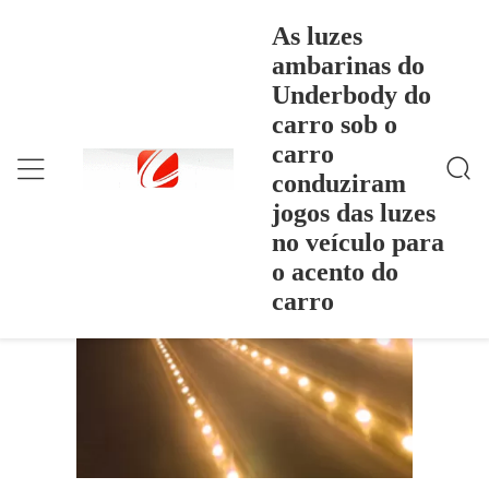
As luzes
ambarinas do
Underbody do
As Luzes Ambarinas Do Underbody Do Carro Sob
Casa
>
Products
>
O Carro Conduziram Jogos Das Luzes No Veículo Pa
carro sob o
Ra O Acento Do Carro
As luzes ambarinas do Underbody do
carro
carro sob o carro conduziram jogos das
conduziram
luzes no veículo para o acento do carro
jogos das luzes
no veículo para
o acento do
carro