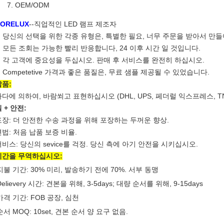
OEM/ODM
ORELUX
--직업적인 LED 램프 제조자
당신의 선택을 위한 각종 유형은, 특별한 필요, 너무 주문을 받아서 만들
모든 조회는 가능한 빨리 반응합니다, 24 이후 시간 일 것입니다.
각 고객에 중요성을 두십시오. 판매 후 서비스를 완전히 하십시오.
Competetive 가격과 좋은 품질은, 무료 샘플 제공될 수 있었습니다.
납품:
다에 의하여, 바람쐬고 표현하십시오 (DHL, UPS, 페더럴 익스프레스, TNT
 + 안전:
포장: 더 안전한 수송 과정을 위해 포장하는 두꺼운 향상.
편법: 처음 납품 보증 비율.
서비스: 당신의 sevice를 걱정. 당신 측에 아기 안전을 시키십시오.
기간을 무역하십시오:
지불 기간: 30% 미리, 발송하기 전에 70%. 서부 동맹
Delievery 시간: 견본을 위해, 3-5days; 대량 순서를 위해, 9-15days
가격 기간: FOB 공장, 심천
순서 MOQ: 10set, 견본 순서 양 요구 없음.