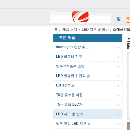
집
홈
제품 소개
LED 지구 빛 장비
소매상인을 
모든 제품
downlights 천장 주도
LED 글로브 전구
방수 led 홍수 조명
LED 편평한 위원회 빛
t10 led 튜브
T8은 튜브를 이끌
T5는 튜브 LED가
LED 지구 빛 장비
낮은 전압 LED 지구 빛