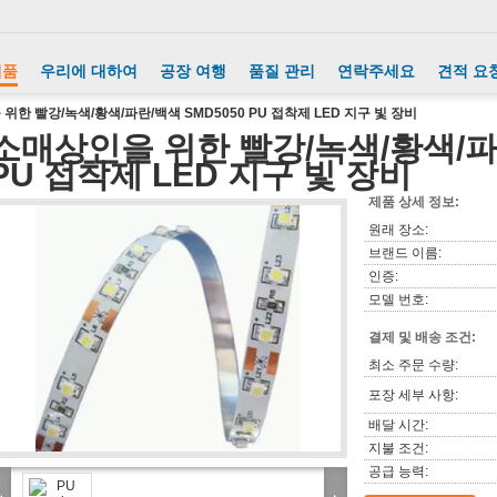
제품
우리에 대하여
공장 여행
품질 관리
연락주세요
견적 요
위한 빨강/녹색/황색/파란/백색 SMD5050 PU 접착제 LED 지구 빛 장비
소매상인을 위한 빨강/녹색/황색/파란
PU 접착제 LED 지구 빛 장비
제품 상세 정보:
원래 장소:
브랜드 이름:
인증:
모델 번호:
결제 및 배송 조건:
최소 주문 수량:
포장 세부 사항:
배달 시간:
지불 조건:
공급 능력: