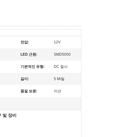
전압:
12V
LED 근원:
SMD5050
기본적인 유형:
DC 철사
길이:
5 M/릴
품질 보증:
이년
구 빛 장비