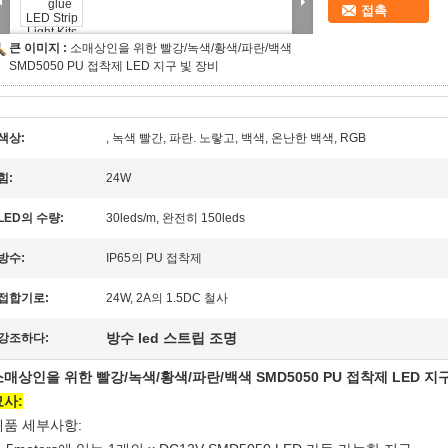
접촉
큰 이미지 :
소매상인을 위한 빨강/녹색/황색/파란/백색
SMD5050 PU 접착제 LED 지구 빛 장비
색상:
, 녹색 빨간, 파란. 노랗고, 백색, 온난한 백색, RGB
힘:
24W
LED의 수량:
30leds/m, 완전히 150leds
방수:
IP65의 PU 접착제
접합기로:
24W, 2A의 1.5DC 철사
방수 led 스트립 조명
강조하다:
소매상인을 위한 빨강/녹색/황색/파란/백색 SMD5050 PU 접착제 LED 지
묘사:
제품 세부사항: