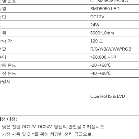
모델 번호
CL-5M3528DS24W
광원
SMD5050 LED
전압
DC12V
힘
24W
차원
5000*10mm
광속 각
120 도
색깔
R/G/Y/B/W/WW/RGB
수명
>50,000 시간
작동 온도
-20~+50℃
저장 온도
-40~+80℃
증명서
CE& RoHS & LVD
경쟁 이점:
. 낮은 전압 DC12V, DC24V. 당신의 안전을 지키십시오.
. 가정 사용 및 DIY를 위해 적당한 전력 공급으로.