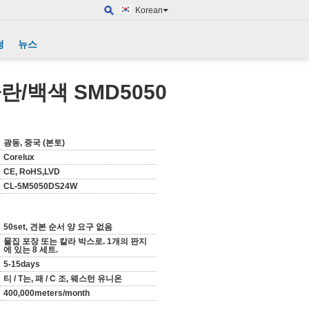
Korean
청
뉴스
/백색 SMD5050
광동, 중국 (본토)
Corelux
CE, RoHS,LVD
CL-5M5050DS24W
50set, 견본 순서 양 요구 없음
물집 포장 또는 칼라 박스로. 1개의 판지
에 있는 8 세트.
5-15days
티 / T는, 패 / C 조, 웨스턴 유니온
400,000meters/month