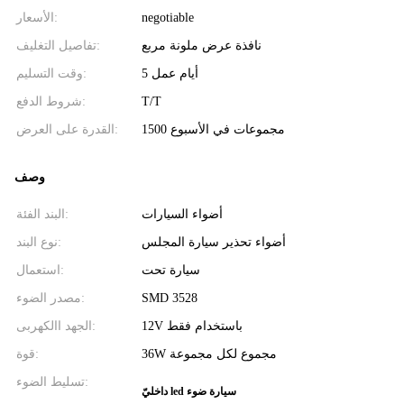
negotiable
الأسعار:
نافذة عرض ملونة مربع
تفاصيل التغليف:
5 أيام عمل
وقت التسليم:
T/T
شروط الدفع:
1500 مجموعات في الأسبوع
القدرة على العرض:
وصف
أضواء السيارات
البند الفئة:
أضواء تحذير سيارة المجلس
نوع البند:
سيارة تحت
استعمال:
SMD 3528
مصدر الضوء:
12V باستخدام فقط
الجهد االكهربى:
36W مجموع لكل مجموعة
قوة:
تسليط الضوء:
داخليّ led سيارة ضوء