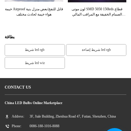
م
لون موتى SMD 5050 150leds قطاع
خيمة Airproof قابل للنفخ/بعض منزل بنية
الصمام الخفيفة مع المراقب المالي
هواء خيمة لحادث مختلف
الص
لمجموعة بار/سيارات
بطاقة
شريط إضاءة led rgb
شريط led rgb
شريط led wiz
CONTACT US
China LED Bulbs Online Marketplace
Address:
3F, Jiale Building, Zhenhua Road 47, Futian, Shenzhen, China
Phone:
0086-188-1016-8088