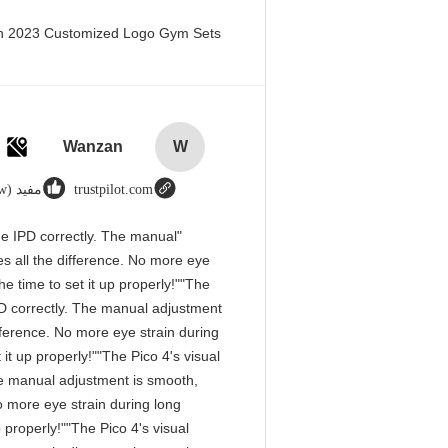
en 2023 Customized Logo Gym Sets
Wanzan
W
trustpilot.com
مفيد (1w+)
 the IPD correctly. The manual
s all the difference. No more eye
e time to set it up properly!""The
 IPD correctly. The manual adjustment
fference. No more eye strain during
it up properly!""The Pico 4's visual
 The manual adjustment is smooth,
o more eye strain during long
 properly!""The Pico 4's visual