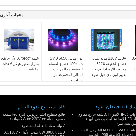
منتجات أخرى
36
220V 110V مرنة LED
لون موتى SMD 5050
خيمة Airproof الأزرق نفخ
قطاع الخفيفة 3528
150leds قطاع الصمام
منزل صغير هيكل لأحداث
 TF-BL-
مصلحة الارصاد الجوية،
الخفيفة مع المراقب
مختلفة
تغيير لون أدى حبل ضوء
المالي لمجموعة بار/
سيارات
l فيضان ضوء
قاد المصابيح ضوء العالم
50 وات IP66 الأضواء الكاشفة خارج مقاوم
فائق سطوع E14 عرنوس الذرة led شمعة
للماء LED لإضاءة المشهد، في الهواء
خفيف بصيلة 2W ac 220V, ce موافقة
لق بقعة ضوء
7 واط بقيادة العالم لمبة ضوء
30 واط 6000K ~ 6500K الخارجي للماء
8W 3000K LED غلوب الأنوار AC110V -
IP للحديقة