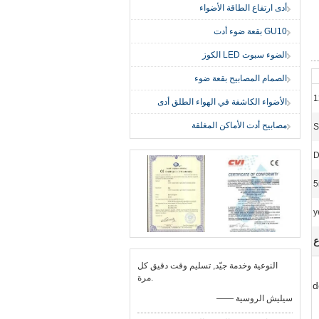
أدى ارتفاع الطاقة الأضواء
GU10 بقعة ضوء أدت
الضوء سبوت LED الكوز
الصمام المصابيح بقعة ضوء
1
الأضواء الكاشفة في الهواء الطلق أدى
مصابيح أدت الأماكن المغلقة
S
D
5
ع
النوعية وخدمة جيّد, تسليم وقت دقيق كل
مرة.
d
—— سيليش الروسية