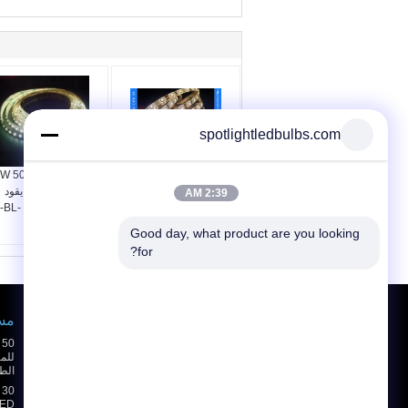
spotlightledbulbs.com
3120 LM الجهد المنخفض
W 5050 SMD 5m rgb
مرنة قطاع الصمام الخفيفة
قاد لون يغيّر مرن يقود
2:39 AM
عالية السطوع للمسرح،
شريط ضوء/وشاح
سينما
11 خفيف
Good day, what product are you looking 
for?
طلب اقتباس
مسيك ed
إرسال
الط
LED الأضواء الكاشفة 65