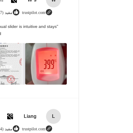
trustpilot.com
مفيد (8987)
l slider is intuitive and stays
！
Liang
L
trustpilot.com
مفيد (44)