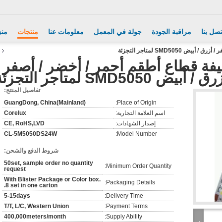
تصل بنا
مراقبة الجودة
جولة في المعمل
معلومات عنا
منتجات
منز
SMD505 لمتاجر التجزئة
فيفة قطاع أطقم أحمر / أخضر / أصفر /
ق / أبيض SMD5050 لمتاجر التجزئة
تفاصيل المنتج:
GuangDong, China(Mainland)
Place of Origin:
اسم العلامة التجارية:
Corelux
إصدار الشهادات:
CE, RoHS,LVD
CL-5M5050DS24W
Model Number:
شروط الدفع والشحن:
50set, sample order no quantity
Minimum Order Quantity:
request
With Blister Package or Color box.
Packaging Details:
8 set in one carton.
5-15days
Delivery Time:
T/T, L/C, Western Union
Payment Terms:
400,000meters/month
Supply Ability: