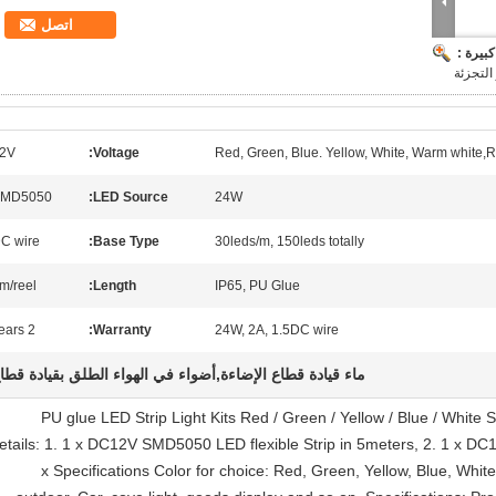
اتصل
بيرة :
2V
Voltage:
Red, Green, Blue. Yellow, White, Warm white,
MD5050
LED Source:
24W
C wire
Base Type:
30leds/m, 150leds totally
m/reel
Length:
IP65, PU Glue
2 years
Warranty:
24W, 2A, 1.5DC wire
ماء قيادة قطاع الإضاءة,أضواء في الهواء الطلق بقيادة قطا
PU glue LED Strip Light Kits Red / Green / Yellow / Blue / White
etails: 1. 1 x DC12V SMD5050 LED flexible Strip in 5meters, 2. 1 x D
x Specifications Color for choice: Red, Green, Yellow, Blue, Whi