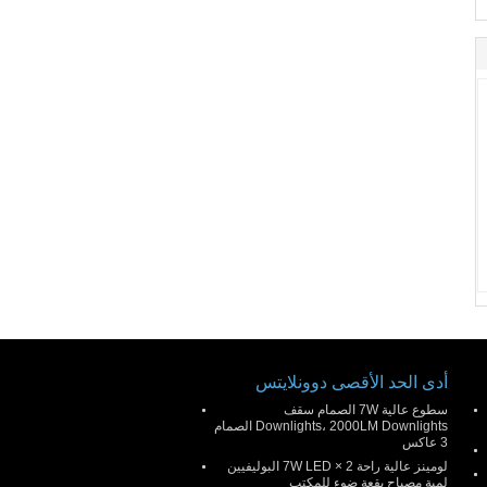
أدى الحد الأقصى دوونلايتس
سطوع عالية 7W الصمام سقف
Downlights، 2000LM Downlights الصمام
3 عاكس
لومينز عالية راحة 2 × 7W LED البوليفيين
لمبة مصباح بقعة ضوء للمكتب