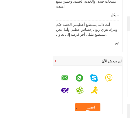
منتجات جيدة، والخدمة الجيدة، وحسن منبع
منصة!
—— مايكل
أنت دائما يستطيع أعطيتني الخطة جيّد,
ويترك هو ي زبون إحساس عظيم, وآمل نحن
يستطيع يتلقّى آخر فرصة إلى تعاون.
—— تيم
ابن دردش الآن