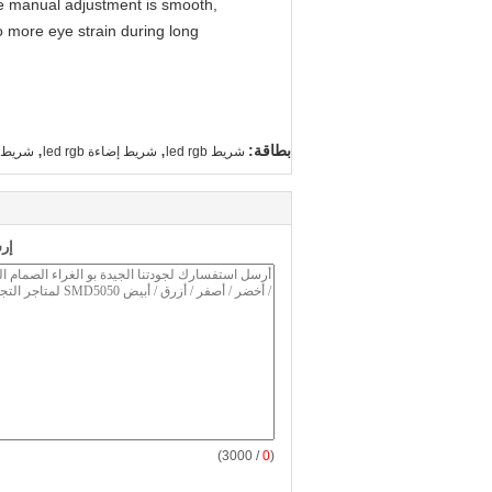
 The manual adjustment is smooth,
o more eye strain during long
,
,
بطاقة:
شريط led rgb
شريط إضاءة led rgb
شريط ed wiz
إر
/ 3000)
0
(