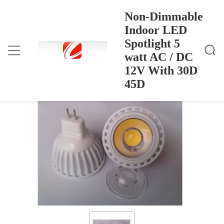
Non-Dimmable
Indoor LED
Spotlight 5
Non-Dimmable Indoor LED Spotlight 5 Watt AC / D
บ้าน
>
Products
>
C 12V With 30D 45D
watt AC / DC
Non-Dimmable Indoor LED Spotlight 5
12V With 30D
watt AC / DC 12V With 30D 45D
45D