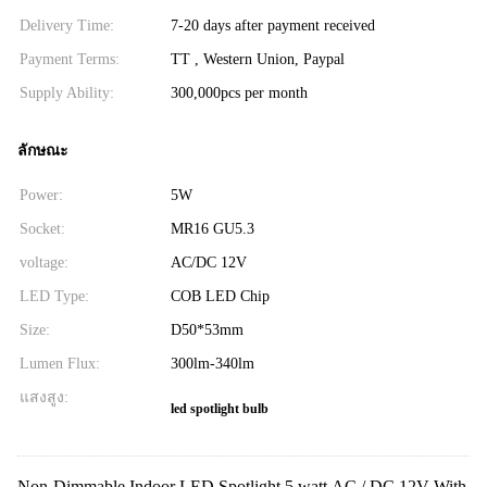
Delivery Time:
7-20 days after payment received
Payment Terms:
TT , Western Union, Paypal
Supply Ability:
300,000pcs per month
ลักษณะ
Power:
5W
Socket:
MR16 GU5.3
voltage:
AC/DC 12V
LED Type:
COB LED Chip
Size:
D50*53mm
Lumen Flux:
300lm-340lm
แสงสูง:
led spotlight bulb
Non-Dimmable Indoor LED Spotlight 5 watt AC / DC 12V With