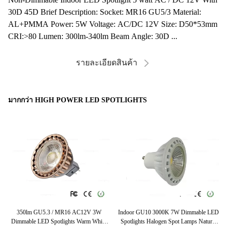
30D 45D​ Brief Description: Socket: MR16 GU5/3 Material:
AL+PMMA Power: 5W Voltage: AC/DC 12V Size: D50*53mm
CRI:>80 Lumen: 300lm-340lm Beam Angle: 30D ...
รายละเอียดสินค้า
มากกว่า HIGH POWER LED SPOTLIGHTS
lm
350lm GU5.3 / MR16 AC12V 3W
Indoor GU10 3000K 7W Dimmable LED
Hi
Dimmable LED Spotlights Warm White
Spotlights Halogen Spot Lamps Natural
Sp