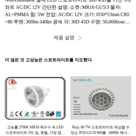
와트 AC/DC 12V 간단한 설명: 소켓: MR16 GU5/3 물자:
AL+PMMA 힘: 5W 전압: AC/DC 12V 크기: D50*53mm CRI:
>80 루멘: 300lm-340lm 광속 각: 30D 45D 수명: 50,000hours
제광기: Non-Dimmable 증명서: 세륨 RoHS 우...
제품 설명
더 많은 것 고성능은 스포트라이트를 지도했다
D는
고능률 2700K MR16 옥수수 속 LED
Ra는 80 7W 스포트라이트 재상할 수
6
 스
스포트라이트 5W, 집, 호텔, 가정 점화
있는 IP20 GU10 800를 - 6800K 에너지
천