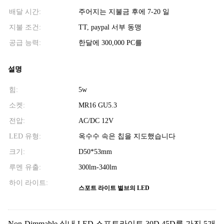
배달 시간:
주어지는 지불금 후에 7-20 일
지불 조건:
TT, paypal 서부 동맹
공급 능력:
한달에 300,000 PC를
설명
힘:
5w
소켓:
MR16 GU5.3
전압:
AC/DC 12V
LED 유형:
옥수수 속은 칩을 지도했습니다
크기:
D50*53mm
루멘 유출:
300lm-340lm
하이 라이트:
스포트 라이트 벌브의 LED
Non-Dimmable 실내 LED 스포트라이트 30D 45D를 가진 5개