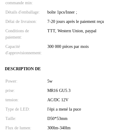
commande min:
Détails d'emballage:
boîte 1pcs/Inner ;
Délai de livraison:
7-20 jours après le paiement reçu
Conditions de
TTT, Western Union, paypal
paiement:
Capacité
300 000 pièces par mois
d'approvisionnement:
DESCRIPTION DE
Power:
5w
prise:
MR16 GU5.3
tension:
AC/DC 12V
Type de LED:
l'épi a mené la puce
Taille:
D50*53mm
Flux de lumen:
300lm-340lm