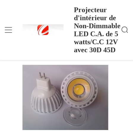
Projecteur
d'intérieur de
Non-Dimmable
Projecteur D'intérieur De Non-Dimmable LED C.A.
Accueil
>
Products
>
De 5 Watts/C.C 12V Avec 30D 45D
LED C.A. de 5
Projecteur d'intérieur de Non-
watts/C.C 12V
Dimmable LED C.A. de 5 watts/C.C 12V
avec 30D 45D
avec 30D 45D