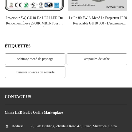
ble
Projecteur 5W, GU10 De L'ÉPI LED Du
Le Ra 80 7W A Mené Le Projecteur IP20
el
Rendement Élevé 2700K MR16 Pour La
Recyclable GU10 800 - L'économie
P
Maison, Hôtel, Éclairage À La Maison
D'énergie 6800K
ÉTIQUETTES
éclairage mené de paysage
ampoules de tache
lumières solaires de sécurité
CONTACT US
China LED Bulbs Online Marketplace
Address:
3F, Jiale Building, Zhenhua Road 47, Futian, Shenzhen, China