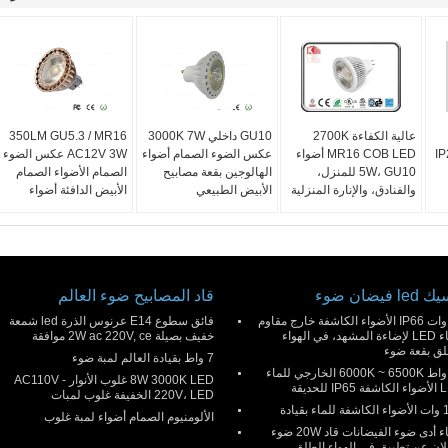
عالية الكفاءة 2700K
GU10 داخلي 3000K 7W
350LM GU5.3 / MR16
 التدوير IP20
MR16 COB LED أضواء
عكس الضوء الصمام أضواء
AC12V 3W عكس الضوء
5W، GU10 للمنزل،
الهالوجين بقعة مصابيح
الصمام الأضواء الصمام
والفنادق، والإنارة المنزلية
الأبيض الطبيعي
الأبيض الدافئة أضواء
l فيضان ضوء
قاد المصابيح ضوء العالم
50 وات IP66 الأضواء الكاشفة خارج مقاوم
فائق سطوع E14 عرنوس الذرة led شمعة
للماء LED لإضاءة المشهد، في الهواء
خفيف بصيلة 2W ac 220V, ce موافقة
لق بقعة ضوء
7 واط بقيادة العالم لمبة ضوء
30 واط 6000K ~ 6500K الخارجي للماء
8W 3000K LED غلوب الأنوار AC110V -
IP للحديقة
220V، LED الخفيفة غلوب لمبات
ء بقيادة
الألومنيوم الصمام أضواء لمبة غلوب
للماء أدى ضوء الفيضانات قاد 20W ضوء
لان عن تطبيق في الهواء الطلق