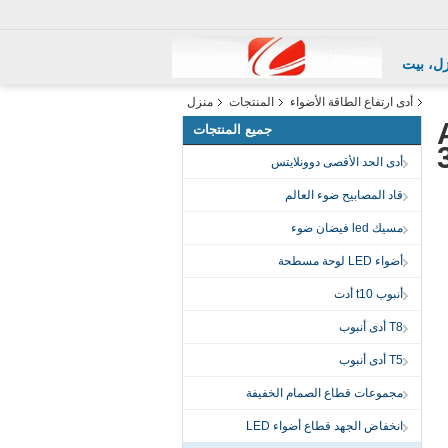
ل، بيت
أدى ارتفاع الطاقة الأضواء
المنتجات
منزل
AC
جميع المنتجات
أدى الحد الأقصى دوونلايتس
قاد المصابيح ضوء العالم
مسيك led فيضان ضوء
أضواء LED لوحة مسطحة
أنبوب t10 أدت
T8 أدى أنبوب
T5 أدى أنبوب
مجموعات قطاع الصمام الخفيفة
انخفاض الجهد قطاع أضواء LED