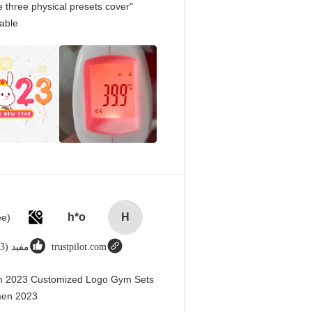
 three physical presets cover
able.
h*o
H
trustpilot.com
مفيد (123)
en 2023 Customized Logo Gym Sets
men 2023@