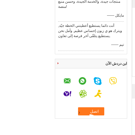
منتجات جيدة، والخدمة الجيدة، وحسن منبع
منصة!
—— مايكل
أنت دائما يستطيع أعطيتني الخطة جيّد,
ويترك هو ي زبون إحساس عظيم, وآمل نحن
يستطيع يتلقّى آخر فرصة إلى تعاون.
—— تيم
ابن دردش الآن