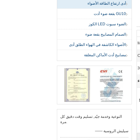
أدى ارتفاع الطاقة الأضواء
GU10 بقعة ضوء أدت
الضوء سبوت LED الكوز
الصمام المصابيح بقعة ضوء
M
الأضواء الكاشفة في الهواء الطلق أدى
مصابيح أدت الأماكن المغلقة
C
3
ء
النوعية وخدمة جيّد, تسليم وقت دقيق كل
مرة.
—— سيليش الروسية