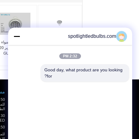
spotlightledbulbs.com
60D MR16 330LM
را 80 7W بقيادة أضواء
بقيادة سقف الأضواء
القابلة لإعادة
GU5.3 50MM للإنارة
GU10 800 - 6800K
2:32 PM
داخلي
توفير الطاقة
Good day, what product are you looking 
for?
طلب اقتباس
مسيك ed
إرسال
الط
LED الأضواء الكاشفة 65
E-Mail
خريطة الموقع
|
150 وات الأضواء الكاشفة للما
الإع