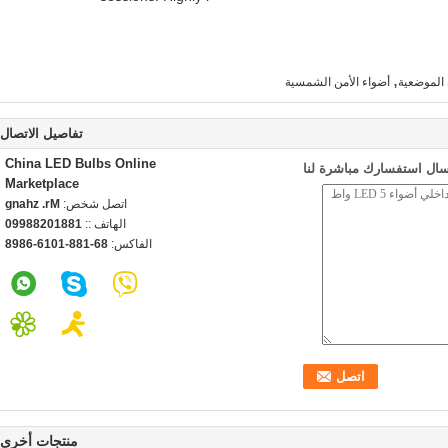
,
 الموضعية
أضواء الأمن الشمسية
تفاصيل الاتصال
China LED Bulbs Online
سال استفسارك مباشرة لنا
Marketplace
اتصل شخص:
Mr. zhang
الهاتف ::
18810288990
الفاكس:
86-188-1016-6898
منتجات أخرى