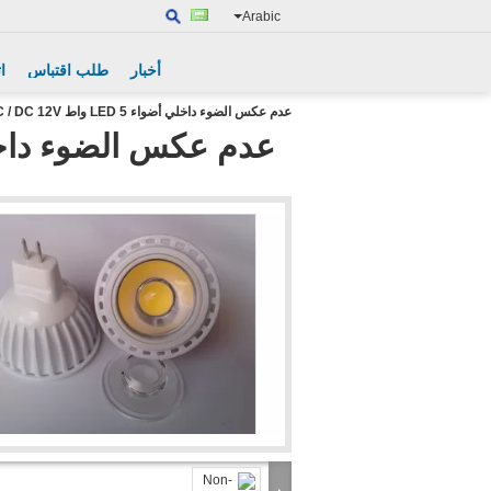
Arabic
أخبار
طلب اقتباس
ا
عدم عكس الضوء داخلي أضواء LED 5 واط AC / DC 12V مع 30D 45D