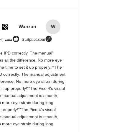
Wanzan
W
trustpilot.com
مفيد (1w+)
 the IPD correctly. The manual
s all the difference. No more eye
e time to set it up properly!""The
 IPD correctly. The manual adjustment
fference. No more eye strain during
it up properly!""The Pico 4's visual
 The manual adjustment is smooth,
o more eye strain during long
 properly!""The Pico 4's visual
 The manual adjustment is smooth,
o more eye strain during long