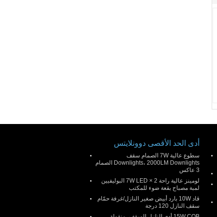
أدى الحد الأقصى دوونلايتس
سطوع عالية 7W الصمام سقف
Downlights، 2000LM Downlights الصمام
3 عاكس
لومينز عالية راحة 2 × 7W LED البوليفيين
لمبة مصباح بقعة ضوء للمكتب
قاد 10W بارد أبيض صغير النازل/غرفة حمّام
سقف النازل 120 درجة
15W COB أدى النازل السقف، منقولة،