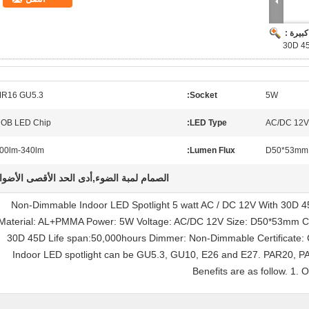
بيرة :
R16 GU5.3
Socket:
5W
OB LED Chip
LED Type:
AC/DC 12V
00lm-340lm
Lumen Flux:
D50*53mm
الصمام لمبة الضوء,أدى الحد الأقصى الأضوا
Non-Dimmable Indoor LED Spotlight 5 watt AC / DC 12V With 30D 45
Material: AL+PMMA Power: 5W Voltage: AC/DC 12V Size: D50*53mm 
30D 45D Life span:50,000hours Dimmer: Non-Dimmable Certificate: 
Indoor LED spotlight can be GU5.3, GU10, E26 and E27. PAR20, PA
Benefits are as follow. 1.