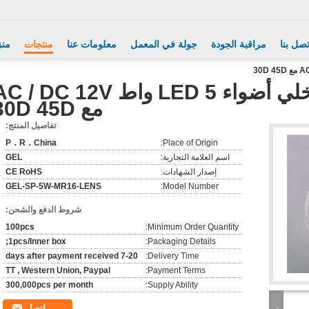
تصل بنا
مراقبة الجودة
جولة في المعمل
معلومات عنا
منتجات
منز
عدم عكس الضوء داخلي أضواء LED 5 واط  / DC 12V
مع 30D 45D
تفاصيل المنتج:
P．R．China
Place of Origin:
اسم العلامة التجارية:
GEL
إصدار الشهادات:
CE RoHS
GEL-SP-5W-MR16-LENS
Model Number:
شروط الدفع والشحن:
100pcs
Minimum Order Quantity:
1pcs/Inner box;
Packaging Details:
7-20 days after payment received
Delivery Time:
TT , Western Union, Paypal
Payment Terms:
300,000pcs per month
Supply Ability:
اتصل