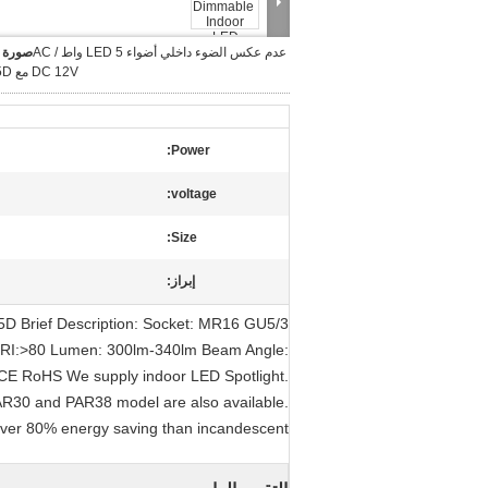
عدم عكس الضوء داخلي أضواء LED 5 واط AC /
صورة ك
DC 12V مع 30D 45D
Power:
voltage:
Size:
إبراز:
D​ Brief Description: Socket: MR16 GU5/3
CRI:>80 Lumen: 300lm-340lm Beam Angle:
CE RoHS We supply indoor LED Spotlight.
R30 and PAR38 model are also available.
 Over 80% energy saving than incandescent