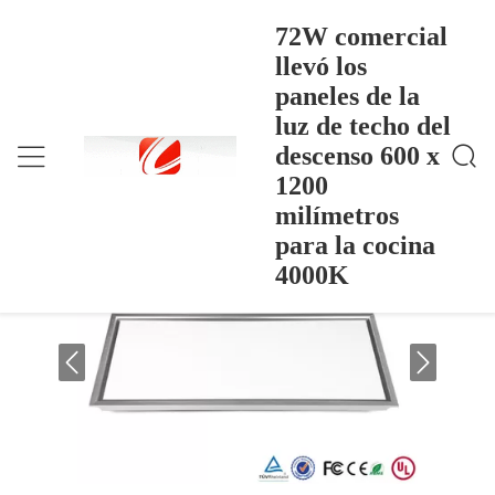
72W comercial
llevó los
paneles de la
72W Comercial Llevó Los Paneles De La Luz De Tec
Inicio
>
Products
>
Ho Del Descenso 600 X 1200 Milímetros Para La Co
luz de techo del
Cina 4000K
72W comercial llevó los paneles de la
descenso 600 x
luz de techo del descenso 600 x 1200
1200
milímetros para la cocina 4000K
milímetros
para la cocina
4000K