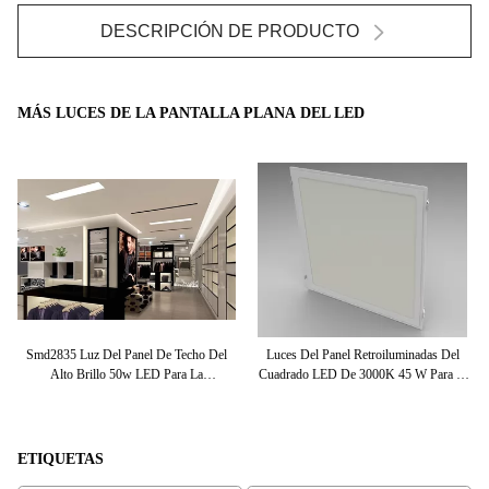
DESCRIPCIÓN DE PRODUCTO
MÁS LUCES DE LA PANTALLA PLANA DEL LED
Luz
Smd2835 Luz Del Panel De Techo Del
Luces Del Panel Retroiluminadas Del
La
40
Alto Brillo 50w LED Para La
Cuadrado LED De 3000K 45 W Para El
D
Conferencia, Escaparate
Hogar/la Oficina/la Escuela, El Panel De
600 X 600 LED
ETIQUETAS