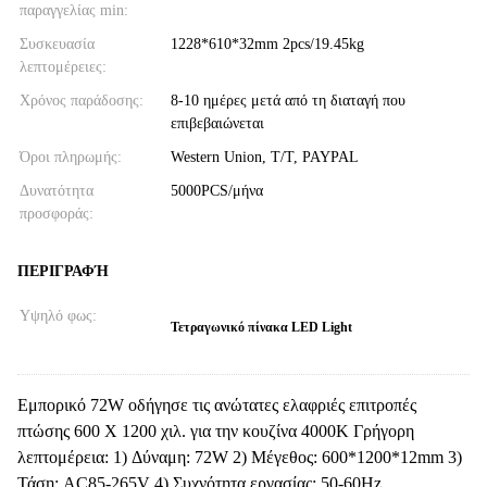
παραγγελίας min:
Συσκευασία
1228*610*32mm 2pcs/19.45kg
λεπτομέρειες:
Χρόνος παράδοσης:
8-10 ημέρες μετά από τη διαταγή που
επιβεβαιώνεται
Όροι πληρωμής:
Western Union, T/T, PAYPAL
Δυνατότητα
5000PCS/μήνα
προσφοράς:
ΠΕΡΙΓΡΑΦΉ
Υψηλό φως:
Τετραγωνικό πίνακα LED Light
Εμπορικό 72W οδήγησε τις ανώτατες ελαφριές επιτροπές
πτώσης 600 X 1200 χιλ. για την κουζίνα 4000K Γρήγορη
λεπτομέρεια: 1) Δύναμη: 72W 2) Μέγεθος: 600*1200*12mm 3)
Τάση: AC85-265V 4) Συχνότητα εργασίας: 50-60Hz ...