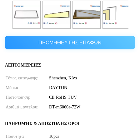
ΠΡΟΜΗΘΕΥΤΉΣ ΕΠΑΦΏΝ
ΛΕΠΤΟΜΈΡΕΙΕΣ
Τόπος καταγωγής:
Shenzhen, Κίνα
Μάρκα:
DAYTON
Πιστοποίηση:
CE RoHS TUV
Αριθμό μοντέλου:
DT-m6060a-72W
ΠΛΗΡΩΜΉΣ & ΑΠΟΣΤΟΛΉΣ ΌΡΟΙ
Ποσότητα
10pcs