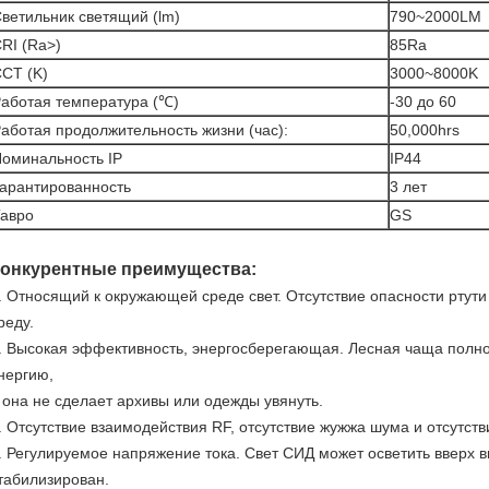
ветильник светящий (lm)
790~2000LM
RI (Ra>)
85Ra
CT (K)
3000~8000K
аботая температура (℃)
-30 до 60
аботая продолжительность жизни (час):
50,000hrs
оминальность IP
IP44
арантированность
3 лет
авро
GS
онкурентные преимущества:
. Относящий к окружающей среде свет. Отсутствие опасности ртут
реду.
. Высокая эффективность, энергосберегающая. Лесная чаща полно
нергию,
 она не сделает архивы или одежды увянуть.
. Отсутствие взаимодействия RF, отсутствие жужжа шума и отсутств
. Регулируемое напряжение тока. Свет СИД может осветить вверх в
табилизирован.