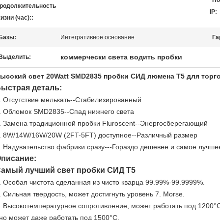
Но
родолжительность
IP:
изни (час)::
Базы:
Интегративное основание
Га
коммерчески света водить пробки
Выделить:
ысокий свет 20Watt SMD2835 пробки СИД люмена T5 для торг
ыстрая деталь:
. Отсутствие мелькать--Стабилизированный
. Обломок SMD2835--Спад нижнего света
. Замена традиционной пробки Fluroscent--Энергосберегающий
. 8W/14W/16W/20W (2FT-5FT) доступное--Различный размер
. Надувательство фабрики сразу---Гораздо дешевее и самое лучше
писание:
амый лучший свет пробки СИД T5
.
Особая чистота сделанная из чисто кварца 99.99%-99.9999%.
.
Сильная твердость, может достигнуть уровень 7. Morse.
.
Высокотемпературное сопротивление, может работать под 1200°C
но может даже работать под 1500°C.