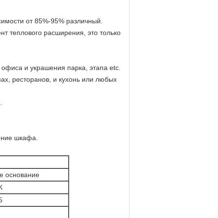
исимости от 85%-95% различный.
т теплового расширения, это только
офиса и украшения парка, этапа etc.
ах, ресторанов, и кухонь или любых
.
ение шкафа.
е основание
К
5