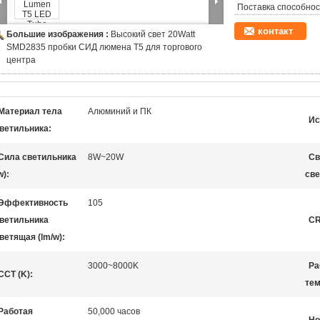
Поставка способнос
контакт
Большие изображения :
Высокий свет 20Watt
SMD2835 пробки СИД люмена T5 для торгового
центра
Материал тела
Алюминий и ПК
Ис
ветильника:
Сила светильника
8W~20W
Св
w):
све
Эффективность
105
ветильника
CR
ветящая (lm/w):
3000~8000K
Ра
CCT (K):
тем
Работая
50,000 часов