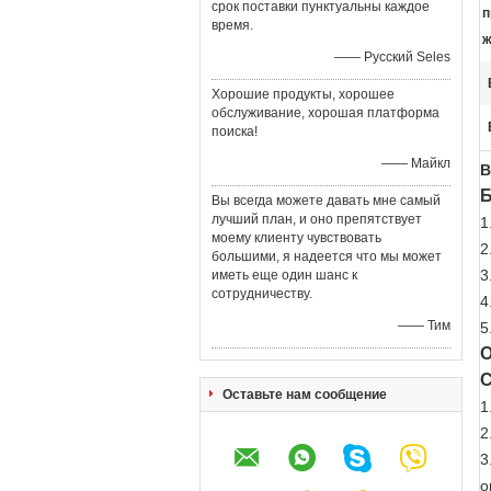
срок поставки пунктуальны каждое
п
время.
ж
—— Русский Seles
Хорошие продукты, хорошее
обслуживание, хорошая платформа
поиска!
—— Майкл
В
Б
Вы всегда можете давать мне самый
лучший план, и оно препятствует
1
моему клиенту чувствовать
2
большими, я надеется что мы может
3
иметь еще один шанс к
сотрудничеству.
4
—— Тим
5
О
С
Оставьте нам сообщение
1
2
3
о