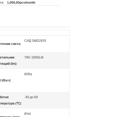
ти:
1,000,00pcs/month
СИД SMD2835
точник света:
етильник
790~2000LM
тящий (lm):
85Ra
I (Ra>):
ботая
-30 до 60
пература (℃):
IP44