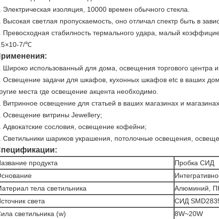
.
Электрическая изоляция, 10000 времен обычного стекла.
.
Высокая светлая пропускаемость, оно отличал спектр быть в зав
.
Превосходная стабилность термального удара, малый коэффициен
.5×10-7/℃
рименения:
. Широко использованный для дома, освещения торгового центра и 
. Освещение задачи для шкафов, кухонных шкафов etc в ваших дом
ругие места где освещение акцента необходимо.
. Витринное освещение для статьей в ваших магазинах и магазинах
. Освещение витрины Jewellery;
. Адвокатские сословия, освещение кофейни;
. Светильники шариков украшения, потолочные освещения, освещ
пецификации:
азвание продукта
Пробка СИД
Основание
Интегративно
атериал тела светильника
Алюминий, П
сточник света
СИД SMD283
ила светильника (w)
8W~20W