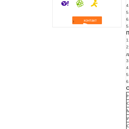
4
5
6
5
П
1
2
д
3
4
5
6
С
Н
М
И
С