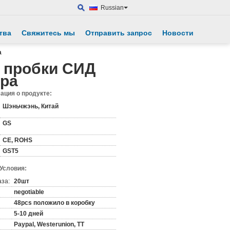
Russian
тва
Свяжитесь мы
Отправить запрос
Новости
а
 пробки СИД
тра
ция о продукте:
Шэньчжэнь, Китай
GS
CE, ROHS
GST5
 Условия:
аза:
20шт
negotiable
48pcs положило в коробку
5-10 дней
Paypal, Westerunion, TT