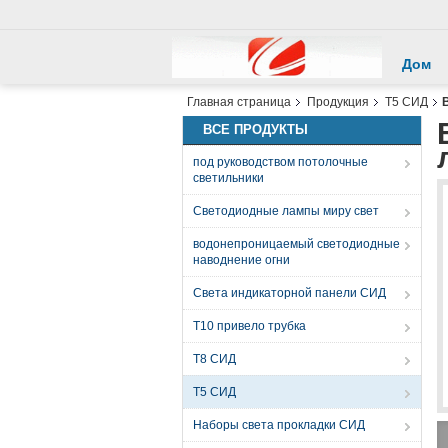
Дом
Главная страница
Продукция
T5 СИД
ВСЕ ПРОДУКТЫ
под руководством потолочные
светильники
Светодиодные лампы миру свет
водонепроницаемый светодиодные
наводнение огни
Света индикаторной панели СИД
T10 привело трубка
T8 СИД
T5 СИД
Наборы света прокладки СИД