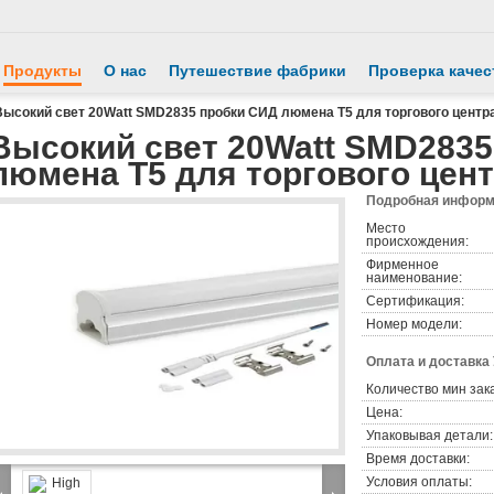
Продукты
О нас
Путешествие фабрики
Проверка качес
Высокий свет 20Watt SMD2835 пробки СИД люмена T5 для торгового центр
Высокий свет 20Watt SMD2835
люмена T5 для торгового цен
Подробная информа
Место
происхождения:
Фирменное
наименование:
Сертификация:
Номер модели:
Оплата и доставка
Количество мин зак
Цена:
Упаковывая детали:
Время доставки:
Условия оплаты: