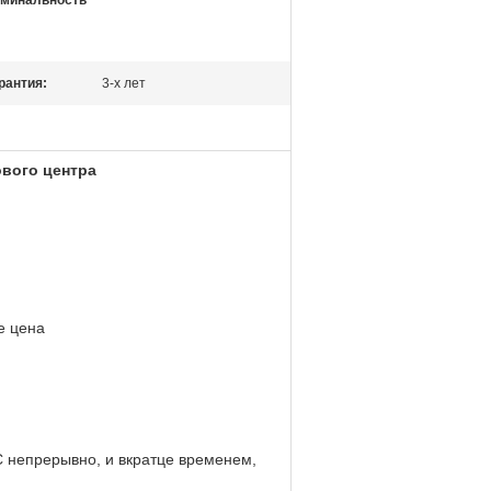
минальность
рантия:
3-х лет
ового центра
е цена
 непрерывно, и вкратце временем,