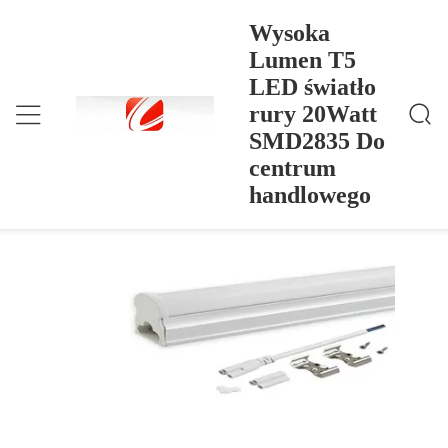
Wysoka
Lumen T5
LED światło
Wysoka Lumen T5 LED Światło Rury 20Watt SMD2
Dom
>
Products
>
835 Do Centrum Handlowego
rury 20Watt
Wysoka Lumen T5 LED światło rury
SMD2835 Do
20Watt SMD2835 Do centrum
centrum
handlowego
handlowego