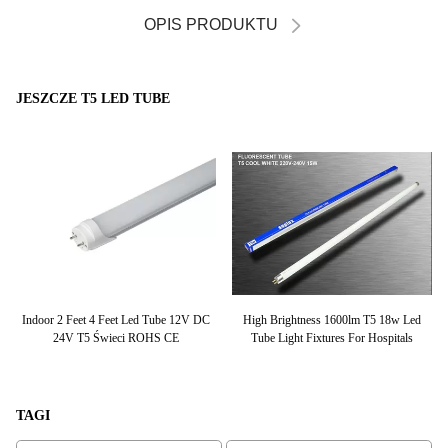
OPIS PRODUKTU
JESZCZE T5 LED TUBE
 AC
Indoor 2 Feet 4 Feet Led Tube 12V DC
High Brightness 1600lm T5 18w Led
S
24V T5 Świeci ROHS CE
Tube Light Fixtures For Hospitals
TAGI