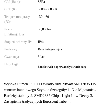
CRI (Ra >):
85Ra
CCT (K):
3000 ~ 8000K
Temperatura pracy
-30 - 60
(℃):
Pracy
50,000hrs
Lifetime(Hour)::
Stopień ochrony IP:
IP44
Podstawy:
Baza integracyjna
Gwarancja:
3 lata
High Light:
handlowych doprowadziły światła rury
Wysoka Lumen T5 LED światło rury 20Watt SMD2835 Do
centrum handlowego Szybkie Szczegóły: 1. Nie Migotanie -
Bardziej stabilny 2. SMD2835 Chip - Light Low Decay 3.
Zastąpienie tradycyjnych fluroscent Tube - ...