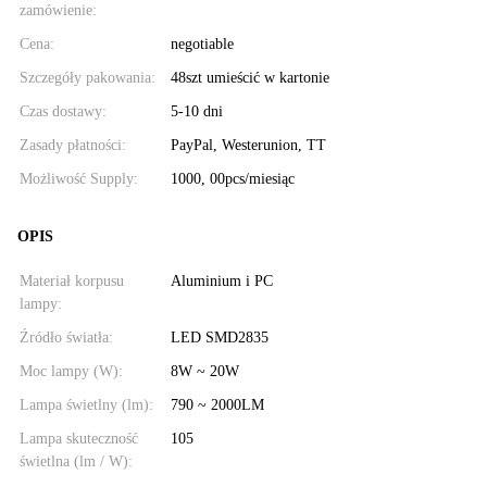
zamówienie:
Cena:
negotiable
Szczegóły pakowania:
48szt umieścić w kartonie
Czas dostawy:
5-10 dni
Zasady płatności:
PayPal, Westerunion, TT
Możliwość Supply:
1000, 00pcs/miesiąc
OPIS
Materiał korpusu
Aluminium i PC
lampy:
Źródło światła:
LED SMD2835
Moc lampy (W):
8W ~ 20W
Lampa świetlny (lm):
790 ~ 2000LM
Lampa skuteczność
105
świetlna (lm / W):