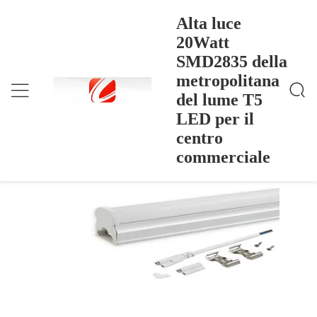
Alta luce
20Watt
SMD2835 della
Alta Luce 20Watt SMD2835 Della Metropolitana Del
Casa
>
Products
>
Lume T5 LED Per Il Centro Commerciale
metropolitana
Alta luce 20Watt SMD2835 della
del lume T5
metropolitana del lume T5 LED per il
LED per il
centro commerciale
centro
commerciale