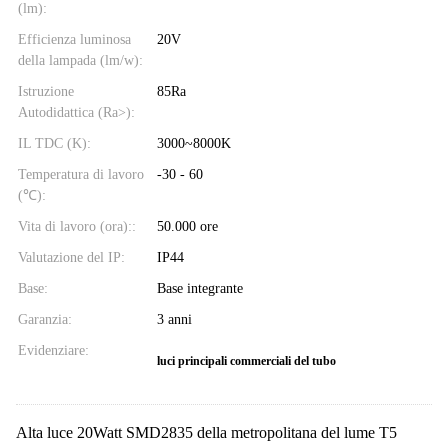
(lm):
Efficienza luminosa
20V
della lampada (lm/w):
Istruzione
85Ra
Autodidattica (Ra>):
IL TDC (K):
3000~8000K
Temperatura di lavoro
-30 - 60
(℃):
Vita di lavoro (ora)::
50.000 ore
Valutazione del IP:
IP44
Base:
Base integrante
Garanzia:
3 anni
Evidenziare:
luci principali commerciali del tubo
Alta luce 20Watt SMD2835 della metropolitana del lume T5