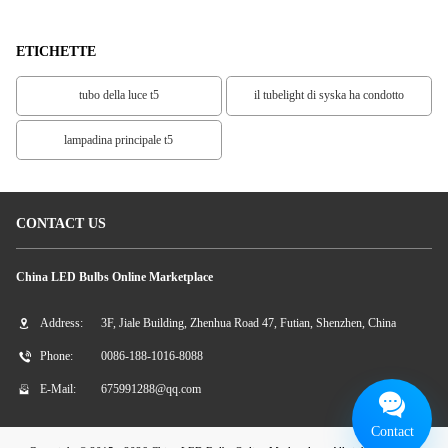
ETICHETTE
tubo della luce t5
il tubelight di syska ha condotto
lampadina principale t5
CONTACT US
China LED Bulbs Online Marketplace
Address:
3F, Jiale Building, Zhenhua Road 47, Futian, Shenzhen, China
Phone:
0086-188-1016-8088
E-Mail:
675991288@qq.com
Contact