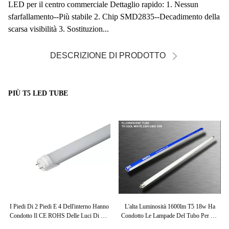
LED per il centro commerciale Dettaglio rapido: 1. Nessun
sfarfallamento--Più stabile 2. Chip SMD2835--Decadimento della
scarsa visibilità 3. Sostituzion...
DESCRIZIONE DI PRODOTTO
PIÙ T5 LED TUBE
et
I Piedi Di 2 Piedi E 4 Dell'interno Hanno
L'alta Luminosità 1600lm T5 18w Ha
Condotto Il CE ROHS Delle Luci Di CC
Condotto Le Lampade Del Tubo Per Gli
13
T5 Del Tubo 12V 24V Approvato
Ospedali