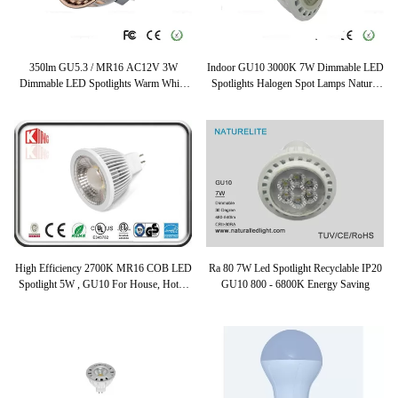
350lm GU5.3 / MR16 AC12V 3W
Indoor GU10 3000K 7W Dimmable LED
Dimmable LED Spotlights Warm White
Spotlights Halogen Spot Lamps Natural
LED Spotlight
White
High Efficiency 2700K MR16 COB LED
Ra 80 7W Led Spotlight Recyclable IP20
Spotlight 5W , GU10 For House, Hotel,
GU10 800 - 6800K Energy Saving
Home Lighting