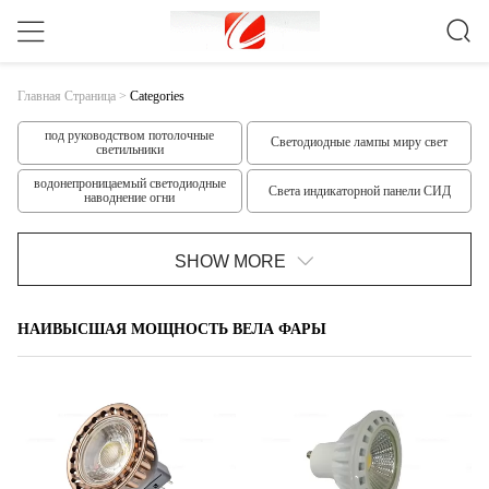
Главная Страница
>
Categories
под руководством потолочные
Светодиодные лампы миру свет
светильники
водонепроницаемый светодиодные
Света индикаторной панели СИД
наводнение огни
T10 привело трубка
T8 СИД
SHOW MORE
T5 СИД
Наборы света прокладки СИД
НАИВЫСШАЯ МОЩНОСТЬ ВЕЛА ФАРЫ
Света прокладки СИД низшего
Наивысшая мощность вела фары
напряжения
GU10 свет пятна света
Свет пятна СИД УДАРА
наружные светодиодные огни
Светодиодные лампы свет пятна
наводнения
Крытый светодиодные лампочки