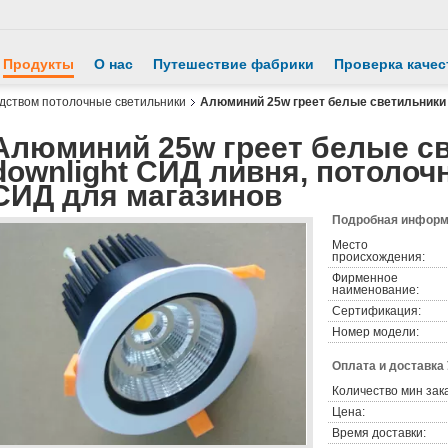
Продукты
О нас
Путешествие фабрики
Проверка качес
одством потолочные светильники
Алюминий 25w греет белые светильники 
Алюминий 25w греет белые с
downlight СИД ливня, потоло
СИД для магазинов
Подробная информа
Место
происхождения:
Фирменное
наименование:
Сертификация:
Номер модели:
Оплата и доставка
Количество мин зак
Цена:
Время доставки: