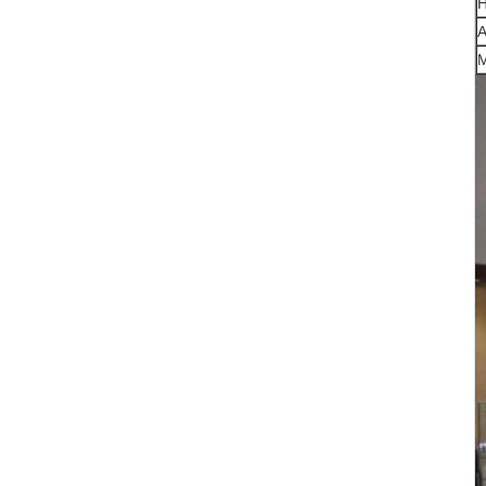
Н
А
М