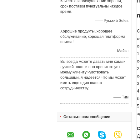
Качество и обслуживание хороши,
срок поставки пунктуальны каждое
время.
П
—— Русский Seles
С
Хорошие продукты, хорошее
обслуживание, хорошая платформа
о
поиска!
о
—— Майкл
1
о
Вы всегда можете давать мне самый
лучший план, и оно препятствует
2
моему клиенту чувствовать
о
большими, я надеется что мы может
иметь еще один шанс к
3
сотрудничеству.
4
—— Тим
б
5
з
Оставьте нам сообщение
С
Д