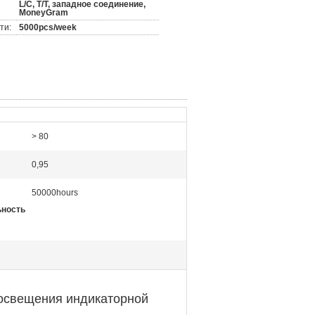
L/C, T/T, западное соединение,
MoneyGram
ти:
5000pcs/week
> 80
0,95
50000hours
ьность
освещения индикаторной