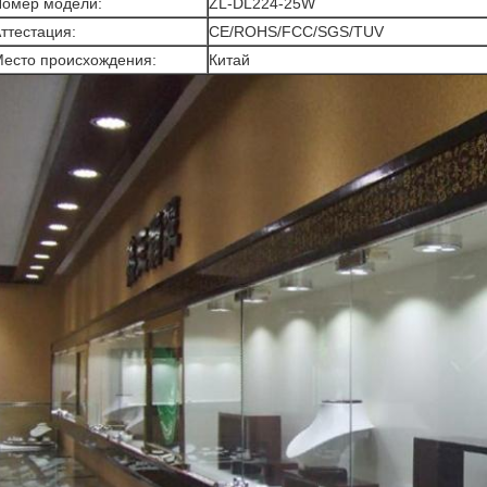
омер модели:
ZL-DL224-25W
ттестация:
CE/ROHS/FCC/SGS/TUV
есто происхождения:
Китай