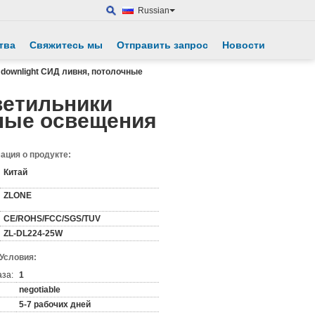
Russian
тва
Свяжитесь мы
Отправить запрос
Новости
downlight СИД ливня, потолочные
ветильники
чные освещения
ция о продукте:
Китай
ZLONE
CE/ROHS/FCC/SGS/TUV
ZL-DL224-25W
 Условия:
аза:
1
negotiable
5-7 рабочих дней