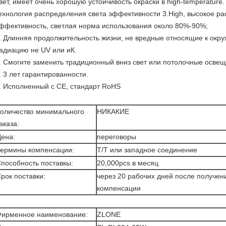
вет, имеет очень хорошую устойчивость окраски в high-temperature.
ехнология распределения света эффективности 3.High, высокое ра
ффективность, светлая норма использования около 80%-90%;
. Длинняя продолжительность жизни, не вредные относящие к окр
адиацию не UV или иК.
. Смогите заменить традиционный вниз свет или потолочные освещ
. 3 лет гарантированности.
. Исполненный с CE, стандарт RoHS
оличество минимального
НИКАКИЕ
аказа:
ена:
переговоры
ермины компенсации:
T/T или западное соединение
пособность поставкы:
20,000pcs в месяц
рок поставки:
через 20 рабочих дней после получен
компенсации
ирменное наименование:
ZLONE