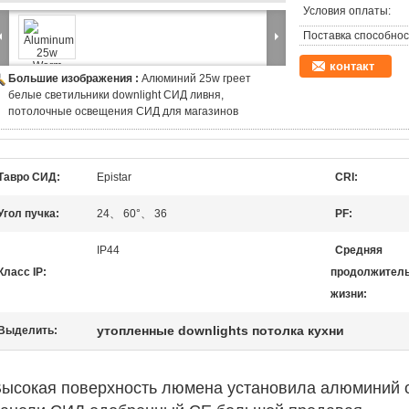
Условия оплаты:
Поставка способнос
контакт
Большие изображения :
Алюминий 25w греет
белые светильники downlight СИД ливня,
потолочные освещения СИД для магазинов
Тавро СИД:
Epistar
CRI:
Угол пучка:
24、 60°、 36
PF:
IP44
Средняя
Класс IP:
продолжител
жизни:
утопленные downlights потолка кухни
Выделить:
ысокая поверхность люмена установила алюминий 