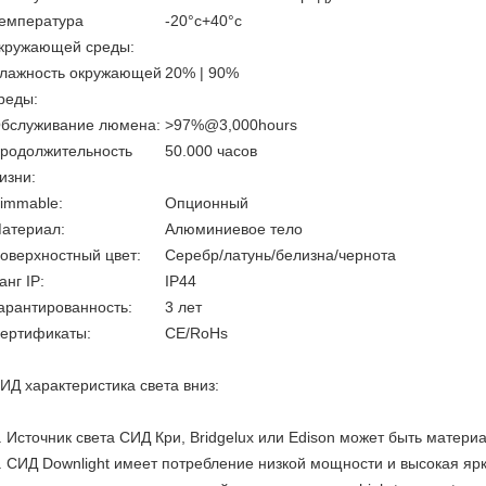
емпература
-20°c+40°c
кружающей среды:
лажность окружающей
20% | 90%
реды:
бслуживание люмена:
>97%@3,000hours
родолжительность
50.000 часов
изни:
immable:
Опционный
атериал:
Алюминиевое тело
оверхностный цвет:
Серебр/латунь/белизна/чернота
анг IP:
IP44
арантированность:
3 лет
Сертификаты:
CE/RoHs
ИД характеристика света вниз:
. Источник света СИД Кри, Bridgelux или Edison может быть матер
. СИД Downlight имеет потребление низкой мощности и высокая яр