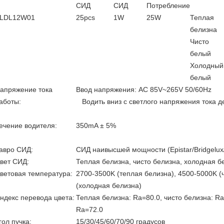
СИД
СИД
Потребление
LDL12W01
25pcs
1W
25W
Теплая
белизна
Чисто
белый
Холодный
белый
апряжение тока
Ввод напряжения: AC 85V~265V 50/60Hz
аботы:
Водить вниз с светлого напряжения тока д
ечение водителя:
350mA ± 5%
авро СИД:
СИД наивысшей мощности (Epistar/Bridgelux
вет СИД:
Теплая белизна, чисто белизна, холодная б
ветовая температура:
2700-3500K (теплая белизна), 4500-5000K (
(холодная белизна)
ндекс перевода цвета:
Теплая белизна: Ra=80.0, чисто белизна: Ra
Ra=72.0
гол пучка:
15/30/45/60/70/90 градусов