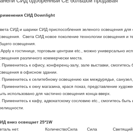
панели СИД одобренный CE большой продавая
рименения СИД Downlight
вета СИД и шарики СИД приспособления зеленого освещения для
свещения. Света СИД новое поколение технологии освещения и т
бщего освещения.
.Apply к гостинице, торговым центрам etc., можно универсально ис
свещения различного коммерчески места.
. Применитесь к офису, конференц-залу, зале выставки, смогитесь
свещения в офисном здании.
. Применитесь к селитебному освещению как междурядье, санузел, к
. Применитесь к окну магазина, крася показ, представление художе
ыть использовано для частично освещения конца-вверх.
. Применитесь к кафу, адвокатскому сословию etc., смогитесь быт
релищности.
ИД вниз освещает 25*1W
еталь нет.
Количество
Сила
Сила
Светящий