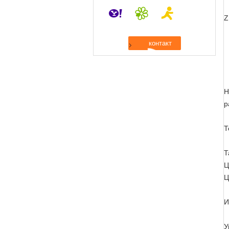
Z
Н
р
Т
Т
Ц
Ц
И
У