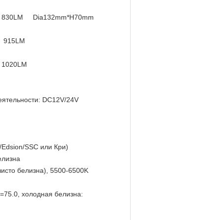
830LM
Dia132mm*H70mm
915LM
1020LM
еятельности: DC12V/24V
/Edsion/SSC или Кри)
елизна
чисто белизна), 5500-6500K
=75.0, холодная белизна: