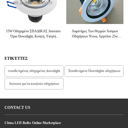
15W Οδηγημένο ΣΠΑΔΙΚΑΣ Ανώτατο
Λαμπτήρες Των Θερμών Άσπρων
Όριο Downlight, Κινητή, Υψηλή
Οδηγήσεων Ντους Αργιλίου 25w
5
Μονάδα Λούμεν 3 Έτη Εξουσιοδότησης
Downlight, Ανώτατα Φω'τα Των
Ανώτατα Downlight
Οδηγήσεων Για Τα Καταστήματα
ΕΤΙΚΈΤΤΕΣ
τοποθετημένος οδηγημένος downlight
Τοποθετημένο Downlights οδηγήσεων
Ανώτατα φω'τα κουζινών οδηγήσεων
CONTACT US
China LED Bulbs Online Marketplace