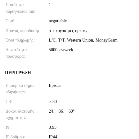
Ποσότητα
1
παραγγελίας min:
Τιμή:
negotiable
Χρόνος παράδοσης:
5-7 εργάσιμες ημέρες
Όροι πληρωμής:
L/C, T/T, Western Union, MoneyGram
Δυνατότητα
5000pcs/week
προσφοράς:
ΠΕΡΙΓΡΑΦΉ
Εμπορικό σήμα
Epistar
οδηγήσεων:
CRI:
> 80
Δοκός διατομής
24、 36、 60°
σχήματος λ:
PF:
0,95
IP βαθμού:
IP44