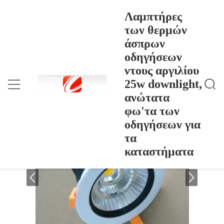
Λαμπτήρες
των θερμών
άσπρων
Λαμπτήρες Των Θερμών Άσπρων Οδηγήσεων Ντους
Σπίτι
>
Products
>
Αργιλίου 25w Downlight, Ανώτατα Φω'τα Των Οδηγ
οδηγήσεων
Ήσεων Για Τα Καταστήματα
Λαμπτήρες των θερμών άσπρων
ντους αργιλίου
οδηγήσεων ντους αργιλίου 25w
25w downlight,
downlight, ανώτατα φω'τα των
ανώτατα
οδηγήσεων για τα καταστήματα
φω'τα των
οδηγήσεων για
τα
καταστήματα