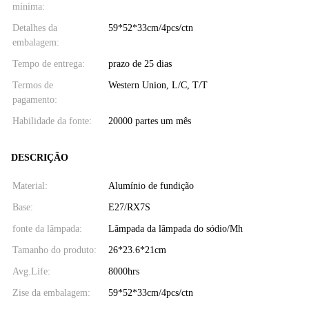
mínima:
Detalhes da
59*52*33cm/4pcs/ctn
embalagem:
Tempo de entrega:
prazo de 25 dias
Termos de
Western Union, L/C, T/T
pagamento:
Habilidade da fonte:
20000 partes um mês
DESCRIÇÃO
Material:
Alumínio de fundição
Base:
E27/RX7S
fonte da lâmpada:
Lâmpada da lâmpada do sódio/Mh
Tamanho do produto:
26*23.6*21cm
Avg.Life:
8000hrs
Zise da embalagem:
59*52*33cm/4pcs/ctn