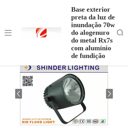
Base exterior
preta da luz de
inundação 70w
Base Exterior Preta Da Luz De Inundação 70w Do Al
Casa
>
Products
>
Ogenuro Do Metal Rx7s Com Alumínio De Fundição
do alogenuro
Base exterior preta da luz de inundação
do metal Rx7s
70w do alogenuro do metal Rx7s com
com alumínio
alumínio de fundição
de fundição