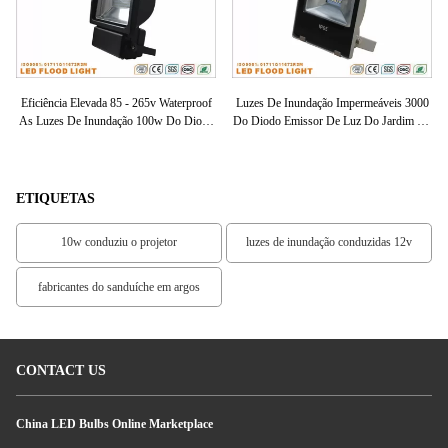
Eficiência Elevada 85 - 265v Waterproof
Luzes De Inundação Impermeáveis 3000
As Luzes De Inundação 100w Do Diodo
Do Diodo Emissor De Luz Do Jardim Da
k
Emissor De Luz Para O Porto/mercado
Pureza Alta - 6000k, Projectores Do
Eng
Diodo Emissor De Luz 10w
ETIQUETAS
10w conduziu o projetor
luzes de inundação conduzidas 12v
fabricantes do sanduíche em argos
CONTACT US
China LED Bulbs Online Marketplace