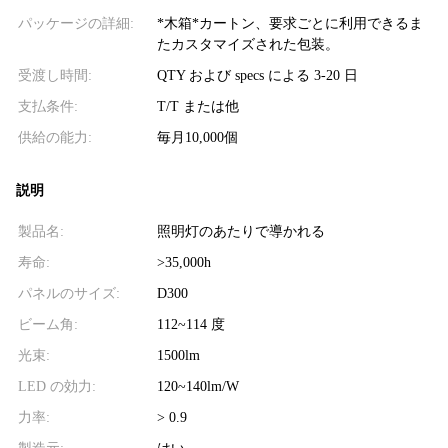
パッケージの詳細:
*木箱*カートン、要求ごとに利用できるま
たカスタマイズされた包装。
受渡し時間:
QTY および specs による 3-20 日
支払条件:
T/T または他
供給の能力:
毎月10,000個
説明
製品名:
照明灯のあたりで導かれる
寿命:
>35,000h
パネルのサイズ:
D300
ビーム角:
112~114 度
光束:
1500lm
LED の効力:
120~140lm/W
力率:
> 0.9