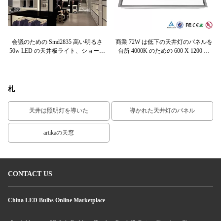
円形
会議のための Smd2835 高い明るさ
商業 72W は低下の天井灯のパネルを
50w LED の天井板ライト、ショーケ
台所 4000K のための 600 X 1200 の
6
ース
Mm 導きました
っ
札
天井は照明灯を導いた
導かれた天井灯のパネル
artikaの天窓
CONTACT US
China LED Bulbs Online Marketplace