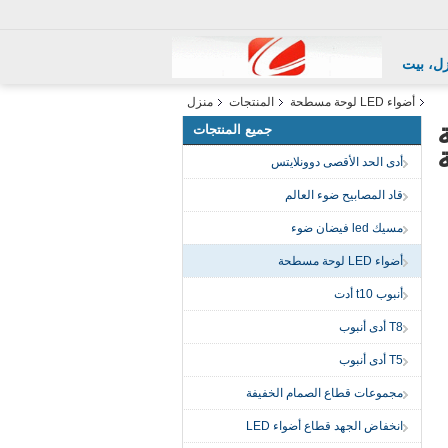
ل، بيت
أضواء LED لوحة مسطحة
المنتجات
منزل
احة
جميع المنتجات
أدى الحد الأقصى دوونلايتس
قاد المصابيح ضوء العالم
مسيك led فيضان ضوء
أضواء LED لوحة مسطحة
أنبوب t10 أدت
T8 أدى أنبوب
T5 أدى أنبوب
مجموعات قطاع الصمام الخفيفة
انخفاض الجهد قطاع أضواء LED