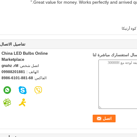
كوة أرتيكا
تفاصيل الاتصال
China LED Bulbs Online
سال استفسارك مباشرة لنا
Marketplace
اتصل شخص:
Mr. zhang
الهاتف ::
18810288990
الفاكس:
86-188-1016-6898