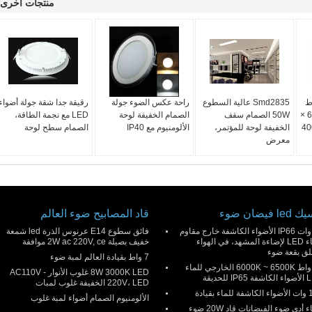
منتجات أخرى
قاط
Smd2835 عالية السطوع
راحة عكس الضوء جولة
رقيقة جدا شقة جولة أضواء
لوحات ضوء السقف 600 ×
50W الصمام سقف
الصمام الخفيفة لوحة
LED مع نجمة الطاقة،
الخفيفة لوحة للمؤتمر،
الألومنيوم مع IP40
الصمام سطح لوحة
معرض
l فيضان ضوء
قاد المصابيح ضوء العالم
50 وات IP66 الأضواء الكاشفة خارج مقاوم
فائق سطوع E14 عرنوس الذرة led شمعة
للماء LED لإضاءة المشهد، في الهواء
خفيف بصيلة 2W ac 220V, ce موافقة
لق بقعة ضوء
7 واط بقيادة العالم لمبة ضوء
30 واط 6000K ~ 6500K الخارجي للماء
8W 3000K LED غلوب الأنوار AC110V -
IP للحديقة
220V، LED الخفيفة غلوب لمبات
ء بقيادة
الألومنيوم الصمام أضواء لمبة غلوب
للماء أدى ضوء الفيضانات قاد 20W ضوء