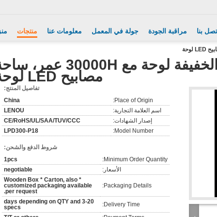
تصل بنا
مراقبة الجودة
جولة في المعمل
معلومات عنا
منتجات
منز
جولة الصمام الخفيفة لوحة مع 30000H عمر، س
مصابيح LED لوحة
تفاصيل المنتج:
China
Place of Origin:
اسم العلامة التجارية:
LENOU
إصدار الشهادات:
CE/RoHS/UL/SAA/TUV/CCC
LPD300-P18
Model Number:
شروط الدفع والشحن:
1pcs
Minimum Order Quantity:
الأسعار:
negotiable
* Wooden Box * Carton, also
customized packaging available
Packaging Details:
per request.
3-20 days depending on QTY and
Delivery Time:
specs