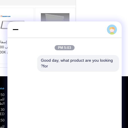
spotlightledbulbs.com
لوحة 3000K 45 W
التجاري 72W أدى إس
الخلفية LED ساحة أضواء
5:03 PM
لوحة للمنزل / مكتب /
1200 ملم للمطبخ 4000K
مدرسة، 600 × 600
Good day, what product are you looking 
الصمام
for?
طلب اقتباس
مسيك ed
إرسال
الط
LED الأضواء الكاشفة 65
E-Mail
خريطة الموقع
|
150 وات الأضواء الكاشفة للما