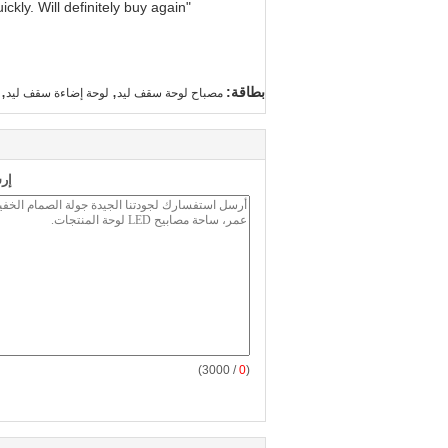
"Great value for money. Works perfectly and arrived quickly. Will definitely buy again."
,
,
بطاقة:
مصباح لوحة سقف ليد
لوحة إضاءة سقف ليد
إر
/ 3000)
0
(