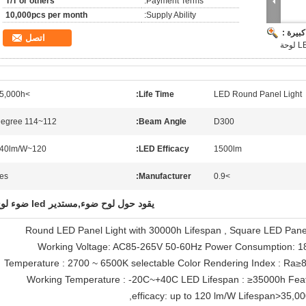
T/T or others
Payment Terms:
10,000pcs per month
Supply Ability:
بيرة :
اتصل
>35,000h
Life Time:
LED Round Panel Light
112~114 Degree
Beam Angle:
D300
120~140lm/W
LED Efficacy:
1500lm
es
Manufacturer:
>0.9
يقود حول لوح ضوء,مستدير led ضوء لوح
Round LED Panel Light with 30000h Lifespan , Square LED Pane
Working Voltage: AC85-265V 50-60Hz Power Consumption: 18
Temperature : 2700 ~ 6500K selectable Color Rendering Index : Ra≥
Working Temperature : -20C~+40C LED Lifespan : ≥35000h Feat
efficacy: up to 120 lm/W Lifespan>35,