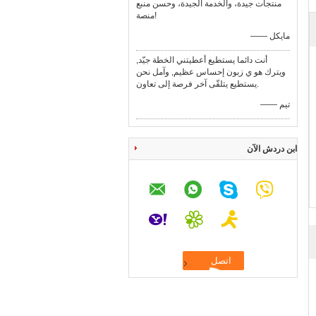
منتجات جيدة، والخدمة الجيدة، وحسن منبع
منصة!
—— مايكل
أنت دائما يستطيع أعطيتني الخطة جيّد,
ويترك هو ي زبون إحساس عظيم, وآمل نحن
يستطيع يتلقّى آخر فرصة إلى تعاون.
—— تيم
ابن دردش الآن