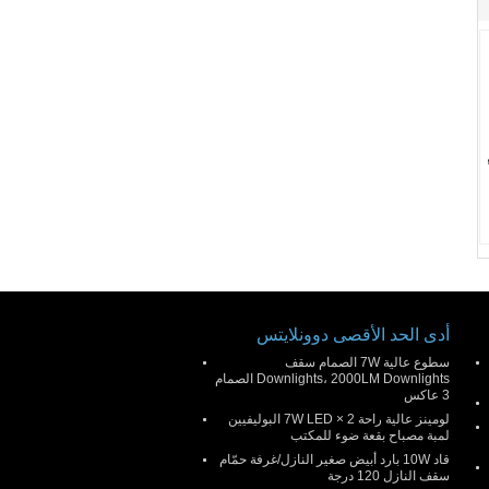
أدى الحد الأقصى دوونلايتس
سطوع عالية 7W الصمام سقف
Downlights، 2000LM Downlights الصمام
3 عاكس
لومينز عالية راحة 2 × 7W LED البوليفيين
لمبة مصباح بقعة ضوء للمكتب
قاد 10W بارد أبيض صغير النازل/غرفة حمّام
سقف النازل 120 درجة