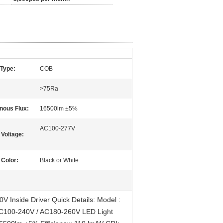
 Type:
COB
>75Ra
nous Flux:
16500lm ±5%
AC100-277V
 Voltage:
 Color:
Black or White
Inside Driver Quick Details: Model :
AC100-240V / AC180-260V LED Light