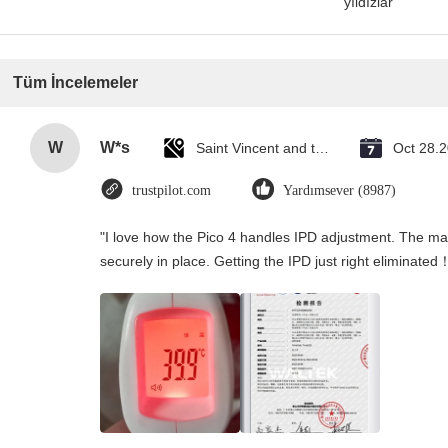
yıldızlar
Tüm İncelemeler
W
W*s
Saint Vincent and the Grenadines
Oct 28.
trustpilot.com
Yardımsever (8987)
"I love how the Pico 4 handles IPD adjustment. The manu
securely in place. Getting the IPD just right eliminated