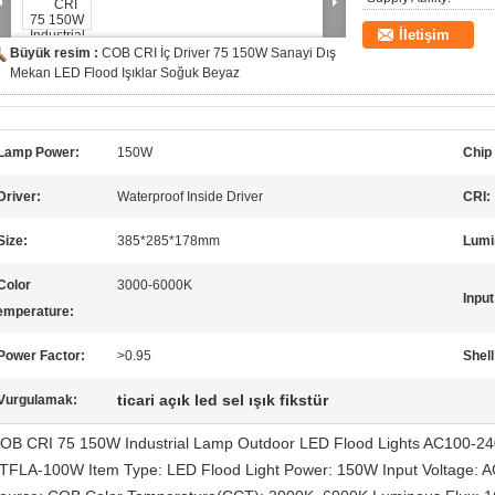
İletişim
Büyük resim :
COB CRI İç Driver 75 150W Sanayi Dış
Mekan LED Flood Işıklar Soğuk Beyaz
Lamp Power:
150W
Chip
Driver:
Waterproof Inside Driver
CRI:
Size:
385*285*178mm
Lumi
Color
3000-6000K
Input
emperature:
Power Factor:
>0.95
Shell
ticari açık led sel ışık fikstür
Vurgulamak:
OB CRI 75 150W Industrial Lamp Outdoor LED Flood Lights AC100-240V 
TFLA-100W Item Type: LED Flood Light Power: 150W Input Voltage: 