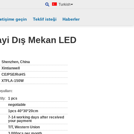
Turkish
letişime geçin
Teklif isteği
Haberler
ayi Dış Mekan LED
Shenzhen, China
Xintianwell
CE/PSE/RoHS
XTFLA-150W
şulları:
ity:
1 pcs
negotiable
1pcs 40*30*20cm
7-14 working days after received
your payment
T/T, Western Union
3,000pcs per month