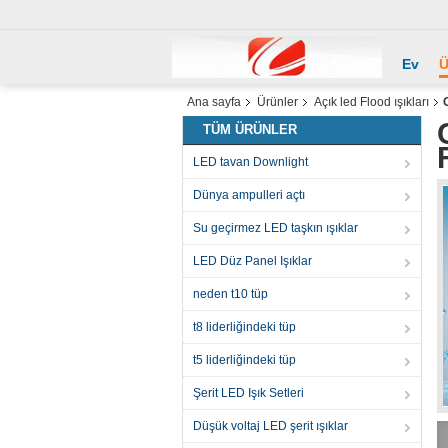
Ev
Ü
Ana sayfa
Ürünler
Açık led Flood ışıkları
TÜM ÜRÜNLER
LED tavan Downlight
Dünya ampulleri açtı
Su geçirmez LED taşkın ışıklar
LED Düz Panel Işıklar
neden t10 tüp
t8 liderliğindeki tüp
t5 liderliğindeki tüp
Şerit LED Işık Setleri
Düşük voltaj LED şerit ışıklar