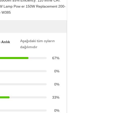
500lm ±5% Efficiency: 110 lm/W CRI:
50W Lamp Pow er 150W Replacement 200-
ze W385
Aşağıdaki tüm oyların
 Anlık
dağılımıdır
67%
0%
0%
33%
0%