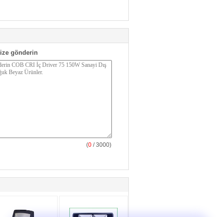
ize gönderin
(
0
/ 3000)