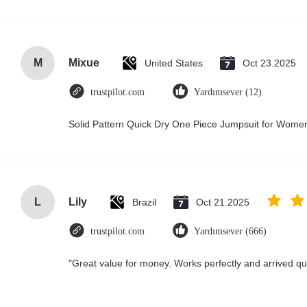
M
Mixue
United States
Oct 23.2025
trustpilot.com
Yardımsever (12)
Solid Pattern Quick Dry One Piece Jumpsuit for Wom
L
Lily
Brazil
Oct 21.2025
trustpilot.com
Yardımsever (666)
"Great value for money. Works perfectly and arrived quic