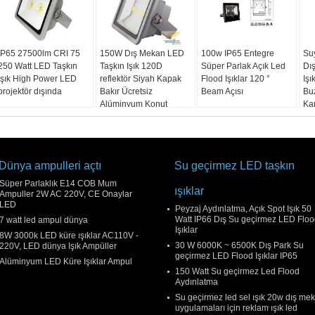
IP65 27500lm CRI 75
150W Dış Mekan LED
100w IP65 Entegre
Su
250 Watt LED Taşkın
Taşkın Işık 120D
Süper Parlak Açık Led
Dı
Işık High Power LED
reflektör Siyah Kapak
Flood Işıklar 120 °
Işı
projektör dışında
Bakır Ücretsiz
Beam Açısı
Bu
Alüminyum Konut
Ka
Dünya ampulleri açtı
Su geçirmez LED taşkın
Süper Parlaklık E14 COB Mum
ışıklar
Ampuller 2W AC 220V, CE Onaylar
LED
Peyzaj Aydınlatma, Açık Spot Işık 50
Watt IP66 Dış Su geçirmez LED Flo
7 watt led ampul dünya
Işıklar
8W 3000k LED küre ışıklar AC110V -
30 W 6000K ~ 6500K Dış Park Su
220V, LED dünya Işık Ampüller
geçirmez LED Flood Işıklar IP65
Alüminyum LED Küre Işıklar Ampul
150 Watt Su geçirmez Led Flood
Aydınlatma
Su geçirmez led sel ışık 20w dış me
uygulamaları için reklam ışık led