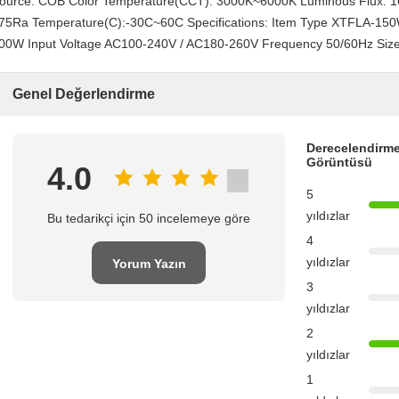
ource: COB Color Temperature(CCT): 3000K~6000K Luminous Flux: 16
75Ra Temperature(C):-30C~60C Specifications: Item Type XTFLA-1
00W Input Voltage AC100-240V / AC180-260V Frequency 50/60Hz Si
Genel Değerlendirme
Derecelendirme
Görüntüsü
4.0
5
yıldızlar
Bu tedarikçi için 50 incelemeye göre
4
yıldızlar
Yorum Yazın
3
yıldızlar
2
yıldızlar
1