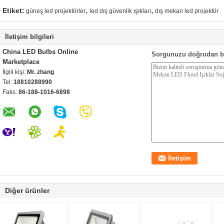
,
,
Etiket:
güneş led projektörler
led dış güvenlik ışıkları
dış mekan led projektör
İletişim bilgileri
China LED Bulbs Online
Sorgunuzu doğrudan b
Marketplace
İlgili kişi:
Mr. zhang
Tel:
18810288990
Faks:
86-188-1016-6898
Diğer ürünler