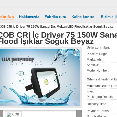
rün:% s
Hakkımızda
Fabrika turu
Kalite kontrol
Bizimle i
COB CRI İç Driver 75 150W Sanayi Dış Mekan LED Flood Işıklar Soğuk Beyaz
COB CRI İç Driver 75 150W San
Flood Işıklar Soğuk Beyaz
Ürün ayrıntıları:
Place of Origin:
Marka adı:
Sertifika:
Model Number:
Ödeme & teslimat ko
Minimum Order Quant
Fiyat:
Packaging Details:
Delivery Time:
Payment Terms:
Supply Ability: