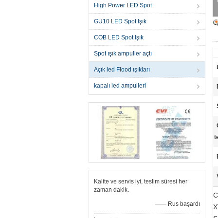
High Power LED Spot
GU10 LED Spot Işık
COB LED Spot Işık
Spot ışık ampuller açtı
Açık led Flood ışıkları
kapalı led ampulleri
t
Kalite ve servis iyi, teslim süresi her
zaman dakik.
C
—— Rus başardı
X