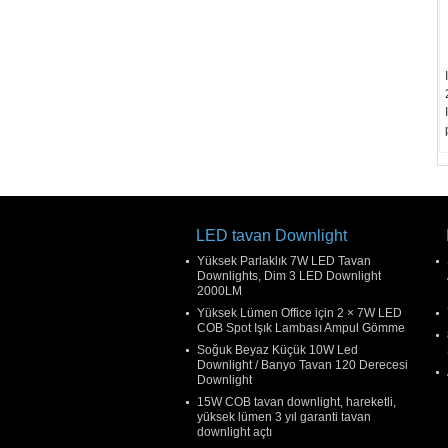
LED tavan Downlight
Yüksek Parlaklık 7W LED Tavan
Downlights, Dim 3 LED Downlight
2000LM
Yüksek Lümen Office için 2 × 7W LED
COB Spot Işık Lambası Ampul Gömme
Soğuk Beyaz Küçük 10W Led
Downlight / Banyo Tavan 120 Derecesi
Downlight
15W COB tavan downlight, hareketli,
yüksek lümen 3 yıl garanti tavan
downlight açtı