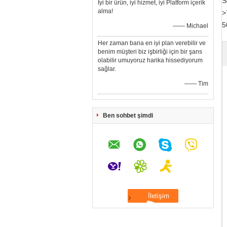
S
İyi bir ürün, iyi hizmet, iyi Platform içerik
alma!
>
5
—— Michael
Her zaman bana en iyi plan verebilir ve
benim müşteri biz işbirliği için bir şans
olabilir umuyoruz harika hissediyorum
sağlar.
—— Tim
Ben sohbet şimdi