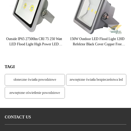
or
Outside IP65 27500lm CRI 75 250 Watt
150W Outdoor LED Flood Light 120D
h
LED Flood Light High Power LED
Refelctor Black Cover Copper Free
O
Floodlight
Aluminum Housing
TAGI
słoneczne światła powodziowe
zewnętrzne światła bezpieczeństwa led
zewnętrzne oświetlenie powodziowe
CONTACT US