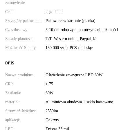
zamówienie:
Cena:
negotiable
Szczegóły pakowania:
Pakowane w kartonie (pianka)
Czas dostawy:
5-10 dni roboczych po otrzymaniu płatności
Zasady płatności:
T/T, Western union, Paypal, l/c
Możliwość Supply:
150 000 sztuk PCS / miesiąc
OPIS
Nazwa produktu:
Oświetlenie zewnętrzne LED 30W
CRI:
> 75
Zasilania:
30W
materiał:
Aluminiowa obudowa + szkło hartowane
Strumień świetlny:
2550lm
aplikacji:
Odkryty
LED:
Epistar 33 mil