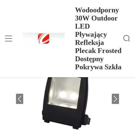
Wodoodporny
30W Outdoor
LED
Wodoodporny 30W Outdoor LED Pływający Refleks
Dom
>
Products
>
Ja Plecak Frosted Dostępny Pokrywa Szkła
Pływający
Wodoodporny 30W Outdoor LED
Refleksja
Pływający Refleksja Plecak Frosted
Plecak Frosted
Dostępny Pokrywa Szkła
Dostępny
Pokrywa Szkła