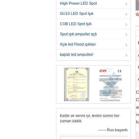
High Power LED Spot
GU10 LED Spot Işık
COB LED Spot Işık
Spot ışık ampuller açtı
Açık led Flood ışıkları
kapalı led ampulleri
C
C
a
n
Kalite ve servis iyi, teslim süresi her
zaman dakik.
f
—— Rus başardı