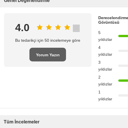
Genel Değerlendirme
Derecelendirme
Görüntüsü
4.0
5
yıldızlar
Bu tedarikçi için 50 incelemeye göre
4
yıldızlar
Yorum Yazın
3
yıldızlar
2
yıldızlar
1
yıldızlar
Tüm İncelemeler