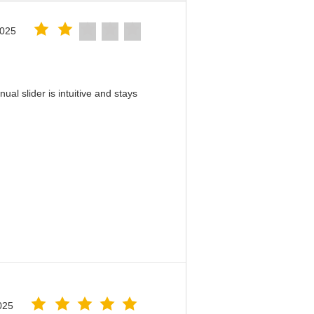
2025
al slider is intuitive and stays
！
025