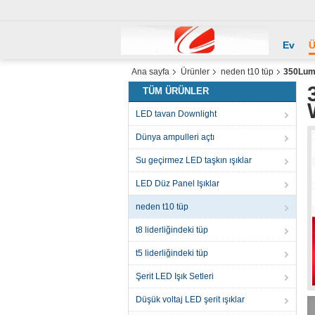
Ev
Ü
Ana sayfa
Ürünler
neden t10 tüp
350Lume
TÜM ÜRÜNLER
LED tavan Downlight
Dünya ampulleri açtı
Su geçirmez LED taşkın ışıklar
LED Düz Panel Işıklar
neden t10 tüp
t8 liderliğindeki tüp
t5 liderliğindeki tüp
Şerit LED Işık Setleri
Düşük voltaj LED şerit ışıklar