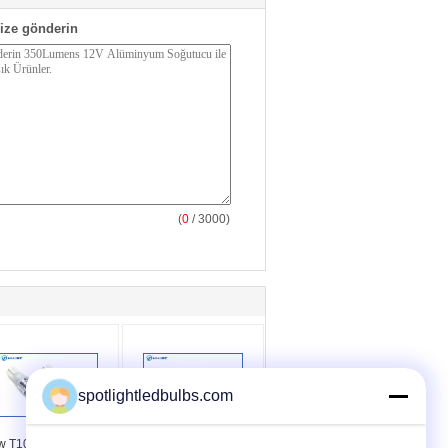
ize gönderin
(
0
/ 3000)
spotlightledbulbs.com
w T10 LED Ampuller
High Power 3014 SMD