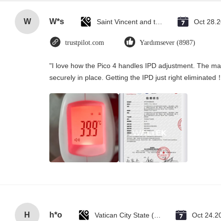
W
W*s
Saint Vincent and the Grenadines
Oct 28.
trustpilot.com
Yardımsever (8987)
"I love how the Pico 4 handles IPD adjustment. The manu
securely in place. Getting the IPD just right eliminated
H
h*o
Vatican City State (Holy See)
Oct 24.2