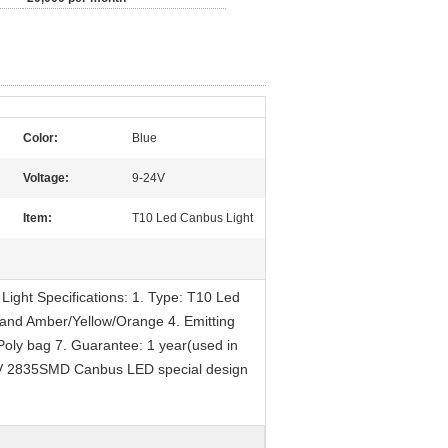
Color:
Blue
Voltage:
9-24V
Item:
T10 Led Canbus Light
ght Specifications: 1. Type: T10 Led
 and Amber/Yellow/Orange 4. Emitting
 Poly bag 7. Guarantee: 1 year(used in
24V 2835SMD Canbus LED special design