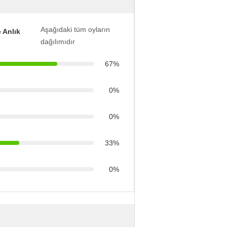
Aşağıdaki tüm oyların
 Anlık
dağılımıdır
67%
0%
0%
33%
0%