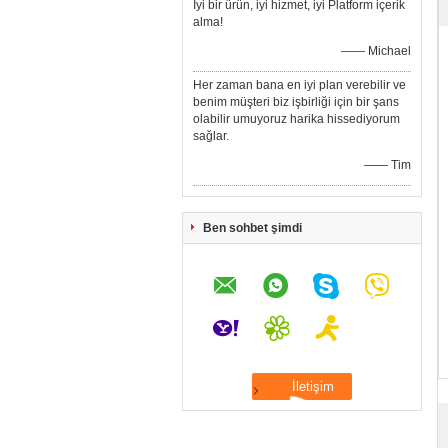
İyi bir ürün, iyi hizmet, iyi Platform içerik
alma!
—— Michael
Her zaman bana en iyi plan verebilir ve
benim müşteri biz işbirliği için bir şans
olabilir umuyoruz harika hissediyorum
sağlar.
—— Tim
Ben sohbet şimdi