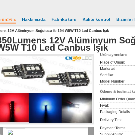
rün:% s
Hakkımızda
Fabrika turu
Kalite kontrol
Bizimle i
ns 12V Alüminyum Soğutucu ile 194 W5W T10 Led Canbus Işık
350Lumens 12V Alüminyum Soğu
W5W T10 Led Canbus Işık
Ürün ayrıntıları:
Place of Origin:
Marka adı:
Sertifika:
Model Number:
Ödeme & teslimat ko
Minimum Order Quant
Fiyat:
Packaging Details:
Delivery Time:
Payment Terms:
Supply Ability: