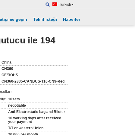
Turkish
letişime geçin
Teklif isteği
Haberler
tucu ile 194
China
CN360
CE/ROHS
CN360-2835-CANBUS-T10-CN9-Red
şulları:
ity:
10sets
negotiable
Anti-Electrostatic bag and Blister
10 working days after received
your payment
T/T or western Union
20,000 per month