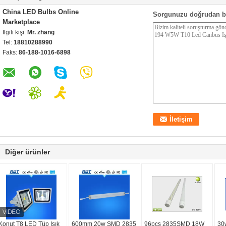
China LED Bulbs Online
Sorgunuzu doğrudan b
Marketplace
İlgili kişi:
Mr. zhang
Tel:
18810288990
Faks:
86-188-1016-6898
Diğer ürünler
Konut T8 LED Tüp Işık
600mm 20w SMD 2835
96pcs 2835SMD 18W
30