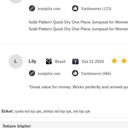
trustpilot.com
Yardımsever (123)
Solid Pattern Quick Dry One Piece Jumpsuit for Wom
Solid Pattern Quick Dry One Piece Jumpsuit for Wom
L
Lily
Brazil
Oct 21.2025
trustpilot.com
Yardımsever (666)
"Great value for money. Works perfectly and arrived quic
,
,
Etiket:
syska led tüp ışık
philips led tüp ışık
led tüp ışık
İletişim bilgileri