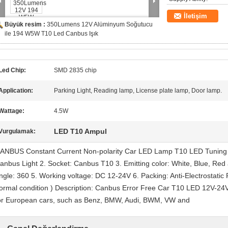
İletişim
Büyük resim :
350Lumens 12V Alüminyum Soğutucu
ile 194 W5W T10 Led Canbus Işık
Led Chip:
SMD 2835 chip
Application:
Parking Light, Reading lamp, License plate lamp, Door lamp.
Wattage:
4.5W
LED T10 Ampul
Vurgulamak:
ANBUS Constant Current Non-polarity Car LED Lamp T10 LED Tuning Li
anbus Light 2. Socket: Canbus T10 3. Emitting color: White, Blue, Red
ngle: 360 5. Working voltage: DC 12-24V 6. Packing: Anti-Electrostatic
ormal condition ) Description: Canbus Error Free Car T10 LED 12V-
or European cars, such as Benz, BMW, Audi, BWM, VW and