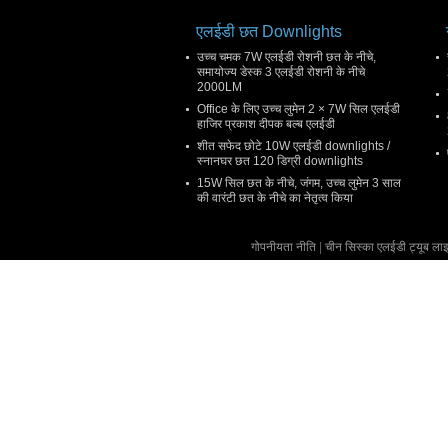
एलईडी छत Downlights
उच्च चमक 7W एलईडी रोशनी छत के नीचे,
समायोज्य डेस्क 3 एलईडी रोशनी के नीचे
2000LM
Office के लिए उच्च लुमेन 2 × 7W सिल एलईडी
हाजिर प्रकाश दीपक बल्ब एलईडी
शीत सफेद छोटे 10W एलईडी downlights /
स्नानघर छत 120 डिग्री downlights
15W सिल छत के नीचे, जंगम, उच्च लुमेन 3 साल
की वारंटी छत के नीचे का नेतृत्व किया
गोपनीयता नीति
|
चीन सिस्का एलईडी ट्यूब लाइट