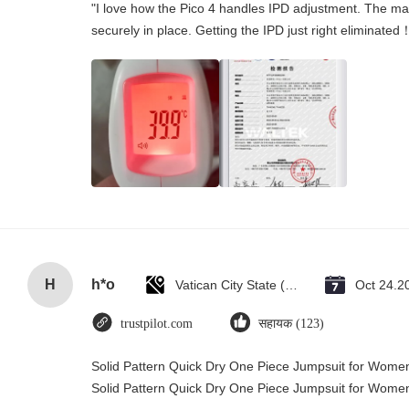
"I love how the Pico 4 handles IPD adjustment. The manu
securely in place. Getting the IPD just right eliminated
H
h*o
Vatican City State (Holy See)
Oct 24.2
trustpilot.com
सहायक (123)
Solid Pattern Quick Dry One Piece Jumpsuit for Wom
Solid Pattern Quick Dry One Piece Jumpsuit for Wom