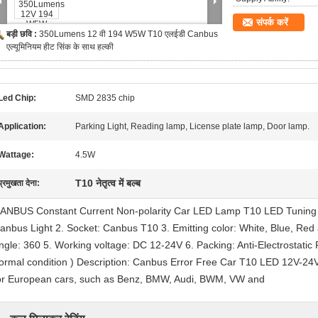
संपर्क करें
बड़ी छवि :
350Lumens 12 वी 194 W5W T10 एलईडी Canbus
एल्यूमिनियम हीट सिंक के साथ हल्की
Led Chip:
SMD 2835 chip
Application:
Parking Light, Reading lamp, License plate lamp, Door lamp.
Wattage:
4.5W
T10 नेतृत्व में बल्ब
प्रमुखता देना:
ANBUS Constant Current Non-polarity Car LED Lamp T10 LED Tuning Li
anbus Light 2. Socket: Canbus T10 3. Emitting color: White, Blue, Red
ngle: 360 5. Working voltage: DC 12-24V 6. Packing: Anti-Electrostatic
ormal condition ) Description: Canbus Error Free Car T10 LED 12V-
or European cars, such as Benz, BMW, Audi, BWM, VW and