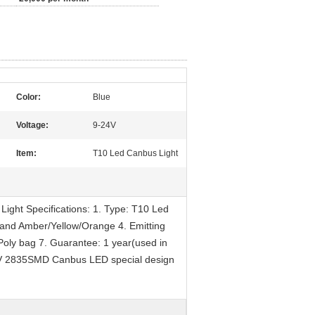
Color:
Blue
Voltage:
9-24V
Item:
T10 Led Canbus Light
ght Specifications: 1. Type: T10 Led
 and Amber/Yellow/Orange 4. Emitting
 Poly bag 7. Guarantee: 1 year(used in
24V 2835SMD Canbus LED special design