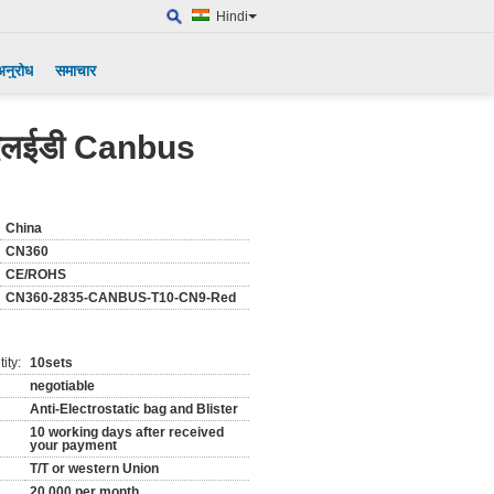
Hindi
अनुरोध
समाचार
एलईडी Canbus
China
CN360
CE/ROHS
CN360-2835-CANBUS-T10-CN9-Red
ity:
10sets
negotiable
Anti-Electrostatic bag and Blister
10 working days after received
your payment
T/T or western Union
20,000 per month