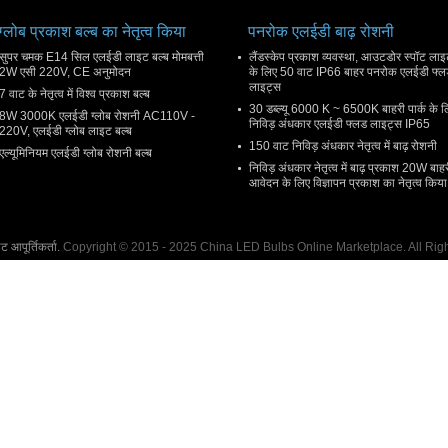
ग्लोब प्रकाश बल्ब का नेतृत्व किया
पनरोक एलईडी बाढ़ रोशनी
सुपर चमक E14 सिल एलईडी लाइट बल्ब मोमबत्ती
लैंडस्केप प्रकाश व्यवस्था, आउटडोर स्पॉट ला
2W एसी 220V, CE अनुमोदन
के लिए 50 वाट IP66 बाहर पनरोक एलईडी फ्ल
लाइट्स
7 वाट के नेतृत्व में विश्व प्रकाश बल्ब
30 डब्ल्यू 6000 K ~ 6500K बाहरी पार्क के ल
8W 3000K एलईडी ग्लोब रोशनी AC110V -
निविड़ अंधकार एलईडी फ्लड लाइट्स IP65
220V, एलईडी ग्लोब लाइट बल्ब
150 वाट निविड़ अंधकार नेतृत्व में बाढ़ रोशनी
एल्यूमिनियम एलईडी ग्लोब रोशनी बल्ब
निविड़ अंधकार नेतृत्व में बाढ़ प्रकाश 20W बाह
आवेदन के लिए विज्ञापन प्रकाश का नेतृत्व किया
 आपूर्तिकर्ता.
Copyright © 2015 - 2025 China LED Bulbs Online Marketplace. All Ri