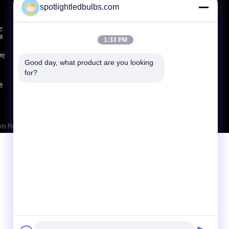
spotlightledbulbs.com
एक बोली का अनुरोध
इट
भेजना
ड
1:33 PM
िए
Good day, what product are you looking 
for?
E-Mail
साइट मैप
|
री
ghts Reserved. Developed by
ECER