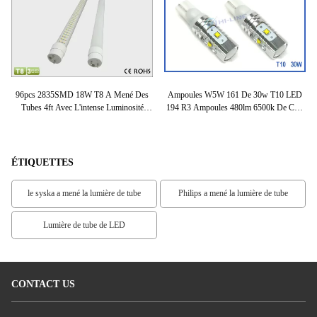
A
96pcs 2835SMD 18W T8 A Mené Des
Ampoules W5W 161 De 30w T10 LED
s
Tubes 4ft Avec L'intense Luminosité
194 R3 Ampoules 480lm 6500k De Cale
D'
ie
2700K - 7000K
Latérale Blanche De Voiture Du CREE
P
LED
ÉTIQUETTES
le syska a mené la lumière de tube
Philips a mené la lumière de tube
Lumière de tube de LED
CONTACT US