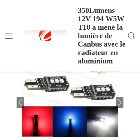
350Lumens
12V 194 W5W
T10 a mené la
350Lumens 12V 194 W5W T10 A Mené La Lumière
Accueil
>
Products
>
De Canbus Avec Le Radiateur En Aluminium
lumière de
350Lumens 12V 194 W5W T10 a mené
Canbus avec le
la lumière de Canbus avec le radiateur
radiateur en
en aluminium
aluminium