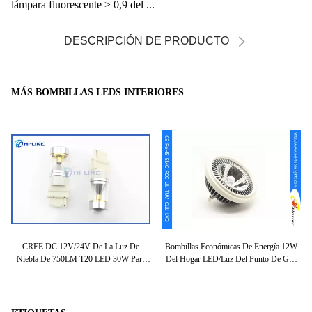
lámpara fluorescente ≥ 0,9 del ...
DESCRIPCIÓN DE PRODUCTO
MÁS BOMBILLAS LEDS INTERIORES
LED
CREE DC 12V/24V De La Luz De
Bombillas Económicas De Energía 12W
A
a
Niebla De 750LM T20 LED 30W Para
Del Hogar LED/luz Del Punto De G53
La
Toyota/Nissan/BMW
Gu10 LED