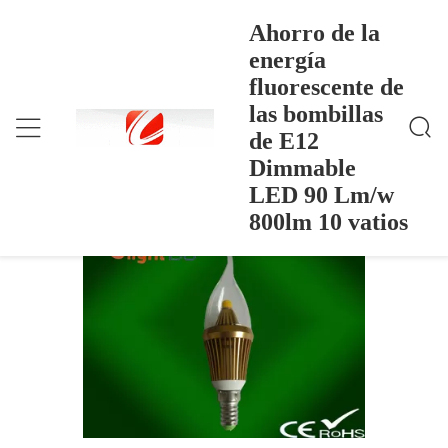
Ahorro de la
energía
fluorescente de
Ahorro De La Energía Fluorescente De Las Bombilla
Inicio
>
Products
>
S De E12 Dimmable LED 90 Lm/w 800lm 10 Vatios
las bombillas
Ahorro de la energía fluorescente de las
de E12
bombillas de E12 Dimmable LED 90
Dimmable
Lm/w 800lm 10 vatios
LED 90 Lm/w
800lm 10 vatios