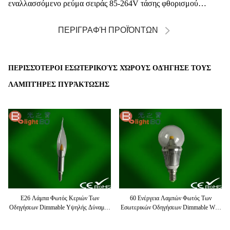
εναλλασσόμενο ρεύμα σειράς 85-264V τάσης φθορισμού
λαμπ...
ΠΕΡΙΓΡΑΦΉ ΠΡΟΪΌΝΤΩΝ
ΠΕΡΙΣΣΌΤΕΡΟΙ ΕΣΩΤΕΡΙΚΟΎΣ ΧΏΡΟΥΣ ΟΔΉΓΗΣΕ ΤΟΥΣ
ΛΑΜΠΤΉΡΕΣ ΠΥΡΆΚΤΩΣΗΣ
E26 Λάμπα Φωτός Κεριών Των
60 Ενέργεια Λαμπών Φωτός Των
ής
Οδηγήσεων Dimmable Υψηλής Δύναμης
Εσωτερικών Οδηγήσεων Dimmable Watt
Για Την Εγχώρια Διακόσμηση 220v
Αποδοτική Για Την Αίθουσα Έκθεσης
1