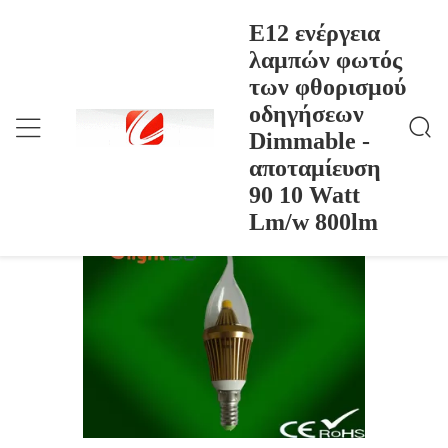
E12 ενέργεια
λαμπών φωτός
των φθορισμού
E12 Ενέργεια Λαμπών Φωτός Των Φθορισμού Οδηγ
Σπίτι
>
Products
>
Ήσεων Dimmable - Αποταμίευση 90 10 Watt Lm/w 8
οδηγήσεων
00lm
E12 ενέργεια λαμπών φωτός των
Dimmable -
φθορισμού οδηγήσεων Dimmable -
αποταμίευση
αποταμίευση 90 10 Watt Lm/w 800lm
90 10 Watt
Lm/w 800lm