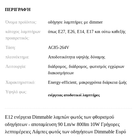
ΠΕΡΙΓΡΑΦΉ
Όνομα προϊόντος:
οδήγησε λαμπτήρες με dimmer
κάτοχος λαμπτήρων
όπως E27, E26, E14, E17 και ούτω καθεξής
προαιρετικός:
Τάση:
AC85-264V
πλεονέκτημα:
Αποδοτικότητα υψηλής δύναμης
Λειτουργία:
διάδρομος, διάδρομος, φωτισμός εγχώριων
διακοσμήσεων
Χαρακτηριστικό:
Energy-efficient, μακροχρόνια διάρκεια ζωής
Υψηλό φως:
ενέργειας αποδοτικοί λαμπτήρες
E12 ενέργεια Dimmable λαμπών φωτός των φθορισμού
οδηγήσεων - αποταμίευση 90 Lm/w 800lm 10W Γρήγορες
λεπτομέρειες Λάμπες φωτός των οδηγήσεων Dimmable Ευρύ