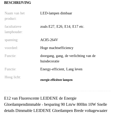
BESCHRIJVING
Naam van het
LED-lampen dimbaar
product:
facultatieve
zoals E27, E26, E14, E17 etc.
lamphouder:
spanning:
AC85-264V
voordeel:
Hoge machtsefficiency
Functie:
doorgang, gang, de verlichting van de
huisdecoratie
Functie:
Energy-efficient, Lang leven
Hoog licht:
energie-efficiënte lampen
E12 van Fluorescente LEIDENE de Energie
Gloeilampendimmable - besparing 90 Lm/w 800lm 10W Snelle
details Dimmable LEIDENE Gloeilampen Brede voltagewaaier