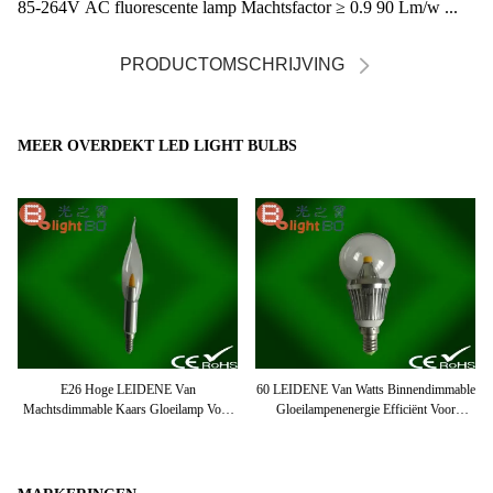
85-264V AC fluorescente lamp Machtsfactor ≥ 0.9 90 Lm/w ...
PRODUCTOMSCHRIJVING
MEER OVERDEKT LED LIGHT BULBS
Van
E26 Hoge LEIDENE Van
60 LEIDENE Van Watts Binnendimmable
L
Machtsdimmable Kaars Gloeilamp Voor
Gloeilampenenergie Efficiënt Voor
30
Huisdecoratie 220v
Tentoonstellingszaal