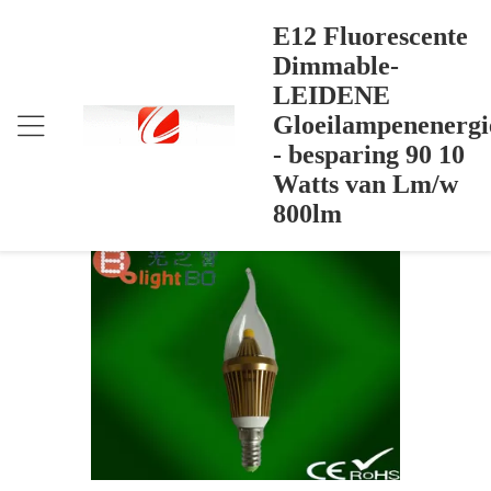
E12 Fluorescente
Dimmable-
LEIDENE
E12 Fluorescente Dimmable-LEIDENE Gloeilampene
Thuis
>
Products
>
Nergie - Besparing 90 10 Watts Van Lm/w 800lm
Gloeilampenenergi
E12 Fluorescente Dimmable-LEIDENE
- besparing 90 10
Gloeilampenenergie - besparing 90 10
Watts van Lm/w
Watts van Lm/w 800lm
800lm