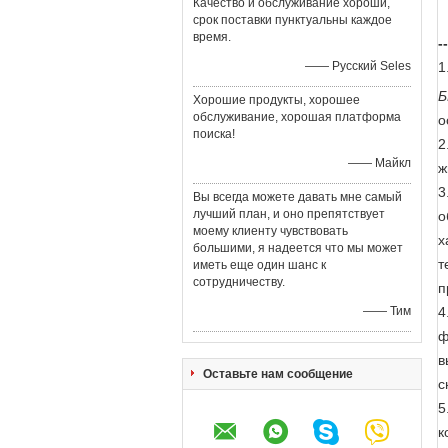
Качество и обслуживание хороши,
срок поставки пунктуальны каждое
время.
-
—— Русский Seles
1
Б
Хорошие продукты, хорошее
обслуживание, хорошая платформа
о
поиска!
2
—— Майкл
ж
3
Вы всегда можете давать мне самый
лучший план, и оно препятствует
о
моему клиенту чувствовать
х
большими, я надеется что мы может
т
иметь еще один шанс к
сотрудничеству.
п
4
—— Тим
ф
в
Оставьте нам сообщение
с
5
к