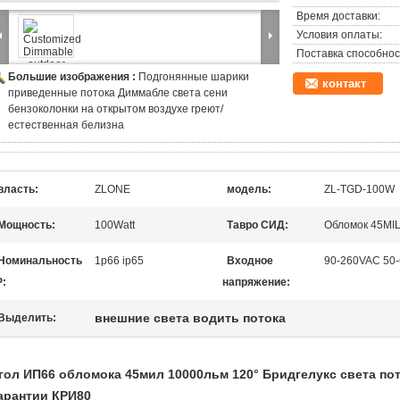
Время доставки:
Условия оплаты:
Поставка способнос
Большие изображения :
Подгонянные шарики
контакт
приведенные потока Диммабле света сени
бензоколонки на открытом воздухе греют/
естественная белизна
власть:
ZLONE
модель:
ZL-TGD-100W
Мощность:
100Watt
Тавро СИД:
Обломок 45MIL
Номинальность
1p66 ip65
Входное
90-260VAC 50
P:
напряжение:
внешние света водить потока
Выделить:
гол ИП66 обломока 45мил 10000льм 120° Бридгелукс света по
арантии КРИ80