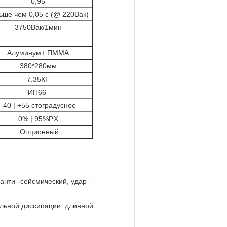
0,95
ьше чем 0,05 с (@ 220Вак)
3750Вак/1мин
Алуминум+ ПММА
380*280мм
7.35КГ
ИП66
-40 | +55 стоградусное
0% | 95%Р.Х.
Опционный
нти--сейсмический, удар -
льной диссипации, длинной