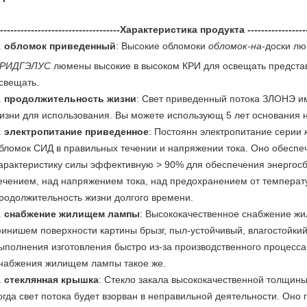
------------------------------------Характеристика продукта -------------------
.
обломок приведенный
: Высокие обломоки
обломок-на-
доски л
РИДГЭЛУС
люмены высокие в высоком КРИ для освещать представ
свещать.
.
продолжительность жизни
: Свет приведенный потока ЗЛОНЭ и
изни для использования. Вы можете использующ 5 лет основания н
.
электропитание приведенное
: Постоянн электропитание серии
бломок СИД в правильных течении и напряжении тока. Оно обеспеч
арактеристику силы эффективную > 90% для обеспечения энергосб
ечением, над напряжением тока, над предохранением от температ
родолжительность жизни долгого времени.
.
снабжение жилищем лампы
: Высококачественное снабжение ж
инишем поверхности картины брызг, пыл-устойчивый, влагостойкий
ыполнения изготовления быстро из-за производственного процесса
набжения жилищем лампы такое же.
.
стеклянная крышка
: Стекло закала высококачественной толщин
огда свет потока будет взорван в неправильной деятельности. Оно