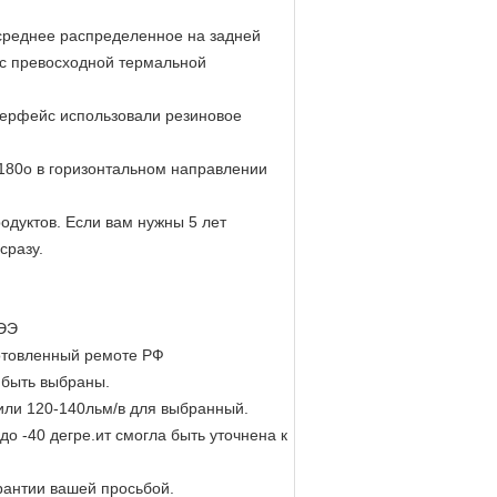
среднее распределенное на задней
 с превосходной термальной
нтерфейс использовали резиновое
-180о в горизонтальном направлении
родуктов. Если вам нужны 5 лет
 сразу.
РЭЭ
готовленный ремоте РФ
 быть выбраны.
или 120-140льм/в для выбранный.
о -40 дегре.ит смогла быть уточнена к
рантии вашей просьбой.