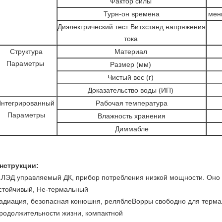
Фактор силы
Турн-он времена
мен
Диэлектрический тест Витхстанд напряжения
тока
Структура
Материал
Параметры
Размер (мм)
Чистый вес (г)
Доказательство воды (ИП)
Интегрированный
Рабочая температура
Параметры
Влажность хранения
Диммабле
нструкции:
.ЛЭД управляемый ДК, прибор потребления низкой мощности. Оно а
стойчивый, Не-термальный
адиация, безопасная конюшня, реляблеВорры свободно для терма
родолжительности жизни, компактной