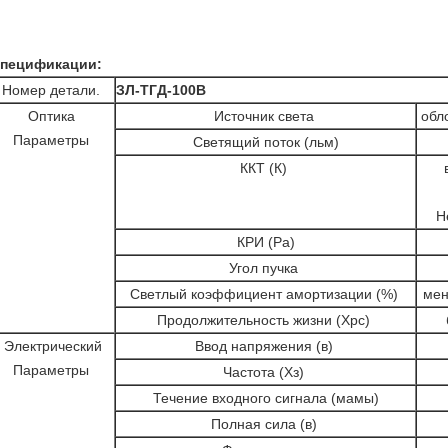
пецификации:
Номер детали.
ЗЛ-ТГД-100В
Оптика
Источник света
обл
Параметры
Светящий поток (льм)
ККТ (К)
в
Н
КРИ (Ра)
Угол пучка
Светлый коэффициент амортизации (%)
мен
Продолжительность жизни (Хрс)
Электрический
Ввод напряжения (в)
Параметры
Частота (Хз)
Течение входного сигнала (мамы)
Полная сила (в)