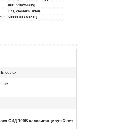
дни 7-10working
T / T, Western Union
ти:
50000 ПК / месяц
 Bridgelux
-60Hz
тока СИД 100В классифицируя 3 лет