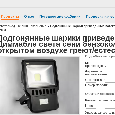
Продукты
О нас
Путешествие фабрики
Проверка качес
светодиодные огни наводнения
Подгонянные шарики приведенные потока
изна
Подгонянные шарики приведе
Диммабле света сени бензоко
открытом воздухе греют/есте
Подробная информа
Место
происхождения:
Фирменное
наименование:
Сертификация:
Номер модели:
Оплата и доставка
Количество мин зак
Цена:
Упаковывая детали: