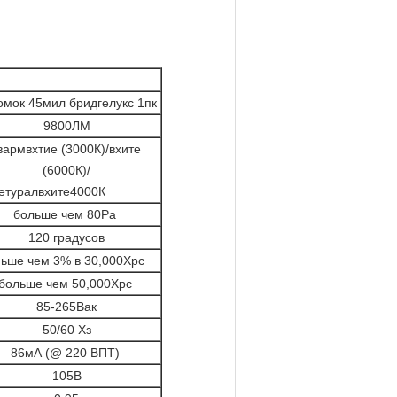
омок 45мил бридгелукс 1пк
9800ЛМ
армвхтие (3000К)/вхите
(6000К)/
етуралвхите4000К
больше чем 80Ра
120 градусов
ьше чем 3% в 30,000Хрс
больше чем 50,000Хрс
85-265Вак
50/60 Хз
86мА (@ 220 ВПТ)
105В