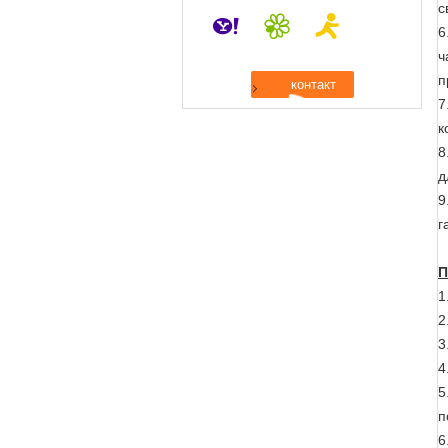
с
6
ч
п
7
к
8
д
9
г
П
1
2
3
4
5
п
6