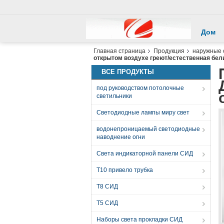
Дом
Главная страница
Продукция
наружные 
открытом воздухе греют/естественная бел
ВСЕ ПРОДУКТЫ
под руководством потолочные
светильники
Светодиодные лампы миру свет
водонепроницаемый светодиодные
наводнение огни
Света индикаторной панели СИД
T10 привело трубка
T8 СИД
T5 СИД
Наборы света прокладки СИД