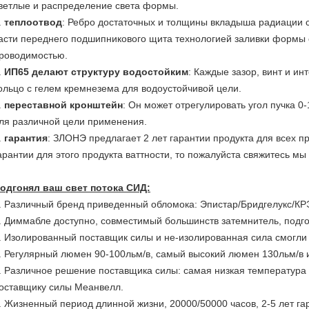
ветлые и распределение света формы.
.
теплоотвод
: Ребро достаточных и толщины вкладыша радиации 
асти переднего подшипникового щита технологией заливки формы
роводимостью.
.
ИП65 делают структуру водостойким
: Каждые зазор, винт и и
ольцо с гелем кремнезема для водоустойчивой цели.
.
переставной кронштейн
: Он может отрегулировать угол пучка 0
ля различной цели применения.
.
гарантия
: ЗЛОНЭ предлагает 2 лет гарантии продукта для всех п
арантии для этого продукта ваттности, то пожалуйста свяжитесь мы
одгонял ваш свет потока СИД:
. Различный бренд приведенный обломока: Эпистар/Бридгелукс/К
. Диммабле доступно, совместимый большинств затемнитель, под
. Изолированный поставщик силы и не-изолированная сила смогли
. Регулярный люмен 90-100льм/в, самый высокий люмен 130льм/в 
. Различное решение поставщика силы: самая низкая температура д
оставщику силы Меанвелл.
. Жизненный период длинной жизни, 20000/50000 часов, 2-5 лет га