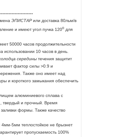
--------------------
юмена
ЭПИСТАР
или доставка 80льм/в
о
ление и имеют угол пучка 120
для
меет 50000 часов продолжительности
а использовании 10 часов в день.
колодца середины
течения защитит
ивает фактор силы >0.9 и
ережения. Также оно имеет над
уры и короткого замыкания обеспечить
илищем алюминиевого сплава с
, твердый и прочный. Время
 заливки формы. Также качество
ы 4мм-5мм теплостойкое не брызнет
 гарантирует пропускаемость 100%