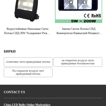
Водоустойчивые Напольные Света
Замена Светов Потока СИД
ить
Потока СИД 30W Укладывают Рюкзак
Коммерчески Наивысшей Мощности
Замороженная Доступная Стеклянная
Напольная 200 Ватт Для Освещения
Н
Крышка
Афиши
БИРКИ
на открытом воздухе света
солнечные света приведенные потока
приведенные безопасностью
На открытом воздухе свет
приведенный потока
CONTACT US
China LED Bulbs Online Marketplace