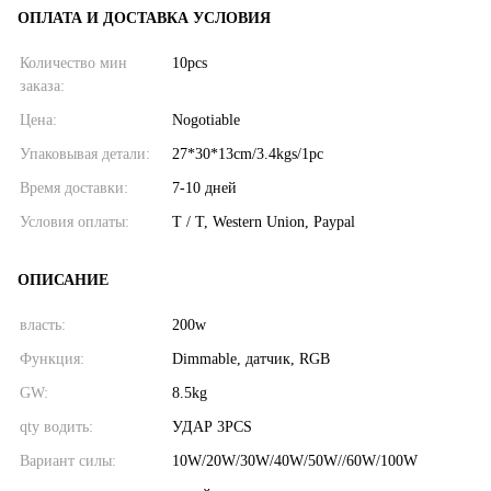
ОПЛАТА И ДОСТАВКА УСЛОВИЯ
Количество мин
10pcs
заказа:
Цена:
Nogotiable
Упаковывая детали:
27*30*13cm/3.4kgs/1pc
Время доставки:
7-10 дней
Условия оплаты:
T / T, Western Union, Paypal
ОПИСАНИЕ
власть:
200w
Функция:
Dimmable, датчик, RGB
GW:
8.5kg
qty водить:
УДАР 3PCS
Вариант силы:
10W/20W/30W/40W/50W//60W/100W