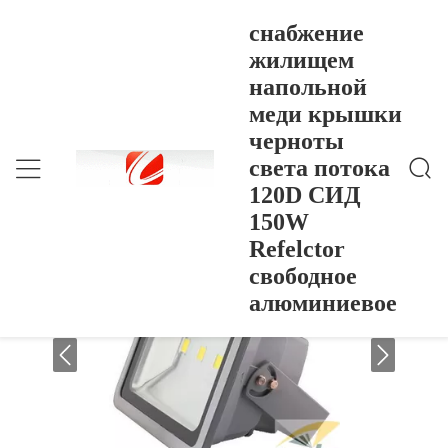
снабжение
жилищем
напольной
Снабжение Жилищем Напольной Меди Крышки Ч
Главная Страница
>
Products
>
Ерноты Света Потока 120D СИД 150W Refelctor С
меди крышки
Вободное Алюминиевое
снабжение жилищем напольной меди
черноты
крышки черноты света потока 120D
света потока
СИД 150W Refelctor свободное
120D СИД
алюминиевое
150W
Refelctor
свободное
алюминиевое