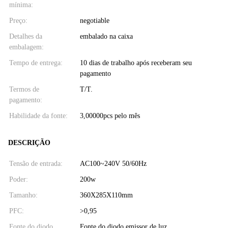
mínima:
Preço:
negotiable
Detalhes da
embalado na caixa
embalagem:
Tempo de entrega:
10 dias de trabalho após receberam seu
pagamento
Termos de
T/T.
pagamento:
Habilidade da fonte:
3,00000pcs pelo mês
DESCRIÇÃO
Tensão de entrada:
AC100~240V 50/60Hz
Poder:
200w
Tamanho:
360X285X110mm
PFC:
>0,95
Fonte do diodo
Fonte do diodo emissor de luz