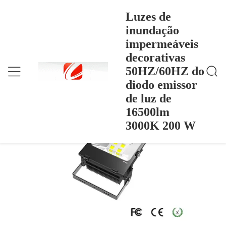
Luzes de
inundação
impermeáveis
Luzes De Inundação Impermeáveis Decorativas 50H
Casa
>
Products
>
Z/60HZ Do Diodo Emissor De Luz De 16500lm 300
decorativas
0K 200 W
Luzes de inundação impermeáveis
50HZ/60HZ do
decorativas 50HZ/60HZ do diodo
diodo emissor
emissor de luz de 16500lm 3000K 200 W
de luz de
16500lm
3000K 200 W