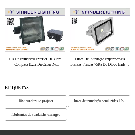
000
Luz De Inundação Exterior De Vidro
Luzes De Inundação Impermeáveis
O
 Da
Completa Extra Da Caixa De
Brancas Frescas 75Ra Do Diodo Emissor
Su
o
Engrenagens, Projector Do Alogenuro Do
De Luz/luzes Inundação Do Jardim
Do
Metal De 1000 Watts
Exteriores
ETIQUETAS
10w conduziu o projetor
luzes de inundação conduzidas 12v
fabricantes do sanduíche em argos