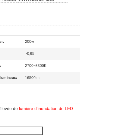
er:
200w
:
>0,95
:
2700~3300K
 lumineux:
16500lm
 élevée de
lumière d'inondation de LED