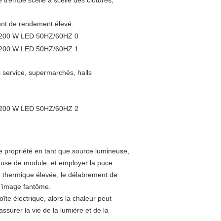
 trempé scellé a scellé des clôtures,
ant de rendement élevé.
s service, supermarchés, halls
e propriété en tant que source lumineuse,
euse de module, et employer la puce
 thermique élevée, le délabrement de
 d'image fantôme.
îte électrique, alors la chaleur peut
assurer la vie de la lumière et de la