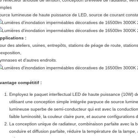
e réflecteur anodisé de tension, conception brevetée de radiateur, verre
imples
ource lumineuse de haute puissance de LED, source de courant const
pplications :
our des ateliers, usines, entrepôts, stations de péage de route, station
'exposition,
ymnases et d'autres endroits.
vantage compétitif :
Employez le paquet interllectual LED de haute puissance (10W) d
utilisant une conception simple intégrée parpuce de source lumin
lumineuse superbe de semi-conducteur qui est avec la conduction
faible luminosité, la couleur claire pure, et aucune configurations
La conception unique de radiateur, combinaison parfaite avec la bo
conduire et diffusion parfaite, réduire la température de la lampe, 