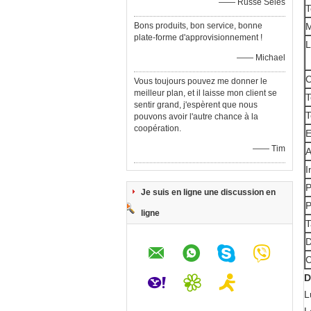
—— Russe Seles
T
Bons produits, bon service, bonne
M
plate-forme d'approvisionnement !
—— Michael
C
Vous toujours pouvez me donner le
meilleur plan, et il laisse mon client se
T
sentir grand, j'espèrent que nous
T
pouvons avoir l'autre chance à la
coopération.
E
—— Tim
A
I
P
Je suis en ligne une discussion en
P
ligne
T
D
C
D
L