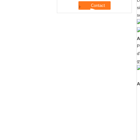
L
s
s
A
P
d
g
A