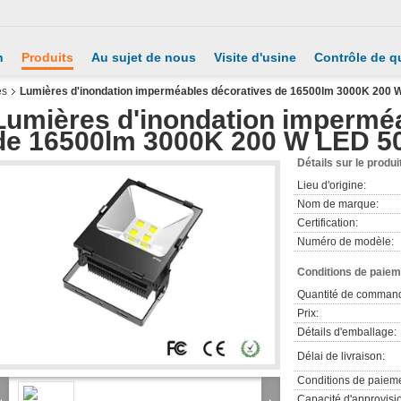
n
Produits
Au sujet de nous
Visite d'usine
Contrôle de qu
es
Lumières d'inondation imperméables décoratives de 16500lm 3000K 200
Lumières d'inondation impermé
de 16500lm 3000K 200 W LED 5
Détails sur le produi
Lieu d'origine:
Nom de marque:
Certification:
Numéro de modèle:
Conditions de paieme
Quantité de comman
Prix:
Détails d'emballage:
Délai de livraison:
Conditions de paieme
Capacité d'approvis