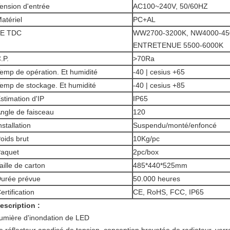
ension d'entrée
AC100~240V, 50/60HZ
atériel
PC+AL
LE TDC
WW2700-3200K, NW4000-45
ENTRETENUE 5500-6000K
.P.
>
70Ra
emp de opération. Et humidité
-40 | cesius +65
emp de stockage. Et humidité
-40 | cesius +85
stimation d'IP
IP65
ngle de faisceau
120
nstallation
Suspendu/monté/enfoncé
oids brut
10Kg/pc
aquet
2pc/box
aille de carton
485*440*525mm
urée prévue
50.000 heures
ertification
CE, RoHS, FCC, IP65
escription :
umière d'inondation de LED