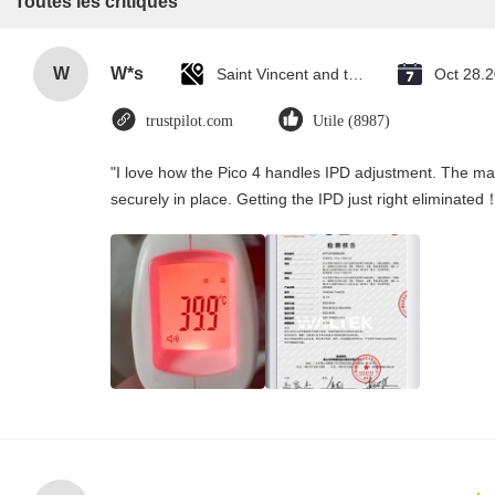
Toutes les critiques
W
W*s
Saint Vincent and the Grenadines
Oct 28.
trustpilot.com
Utile (8987)
"I love how the Pico 4 handles IPD adjustment. The manu
securely in place. Getting the IPD just right eliminated