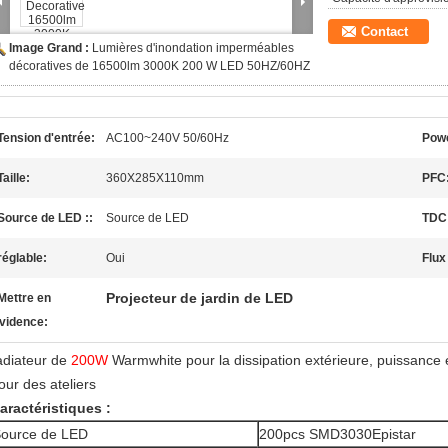
Contact
Image Grand :
Lumières d'inondation imperméables
décoratives de 16500lm 3000K 200 W LED 50HZ/60HZ
Tension d'entrée:
AC100~240V 50/60Hz
Pow
Taille:
360X285X110mm
PFC
Source de LED ::
Source de LED
TDC
réglable:
Oui
Flux
Projecteur de jardin de LED
Mettre en
vidence:
adiateur de
200W
Warmwhite pour la dissipation extérieure, puissance
our des ateliers
aractéristiques :
ource de LED
200pcs SMD3030Epistar