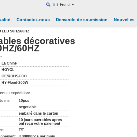
French
alité
Contactez-nous
Demande de soumission
Nouvelles
 W LED 50HZ/60HZ
ables décoratives
0HZ/60HZ
t:
La Chine
HOYOL
CE/ROHS/FCC
HY-Flood-200W
nt et expédition:
de min:
10pcs
negotiable
emballé dans le carton
10 jours ouvrables après
ont reçu votre paiement
nt:
T/T.
ionnement:
3,00000pcs par mois