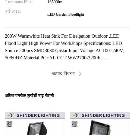
Luminous Flux:
16500lm
हाई लाइट:
LED Garden Floodlight
200W Warmwhite Heat Sink For Dissipation Outdoor ,LED
Flood Light High Power For Workshops Specifications: LED
Source 200pcs SMD3030Epistar Input Voltage AC100~240V,
50/60HZ Material PC+AL CCT WW2700-3200K, ...
उत्पाद विवरण
अधिक पनरोक एलईडी बाढ़ रोशनी