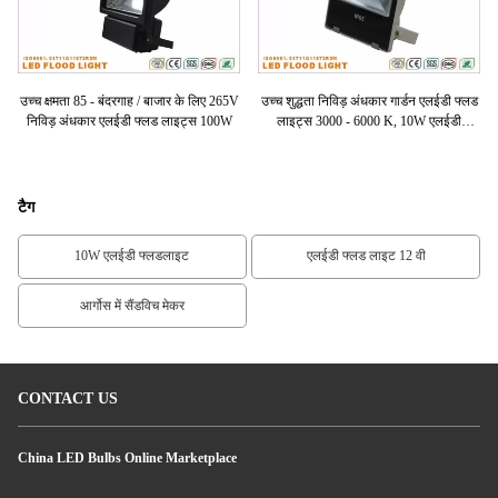
 में
उच्च क्षमता 85 - बंदरगाह / बाजार के लिए 265V
उच्च शुद्धता निविड़ अंधकार गार्डन एलईडी फ्लड
अत
निविड़ अंधकार एलईडी फ्लड लाइट्स 100W
लाइट्स 3000 - 6000 K, 10W एलईडी
Floodlights
टैग
10W एलईडी फ्लडलाइट
एलईडी फ्लड लाइट 12 वी
आर्गोस में सैंडविच मेकर
CONTACT US
China LED Bulbs Online Marketplace