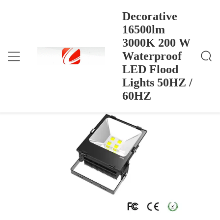
Decorative
16500lm
3000K 200 W
Decorative 16500lm 3000K 200 W Waterproof LED
होम
>
Products
>
Flood Lights 50HZ / 60HZ
Waterproof
Decorative 16500lm 3000K 200 W
LED Flood
Waterproof LED Flood Lights 50HZ /
Lights 50HZ /
60HZ
60HZ