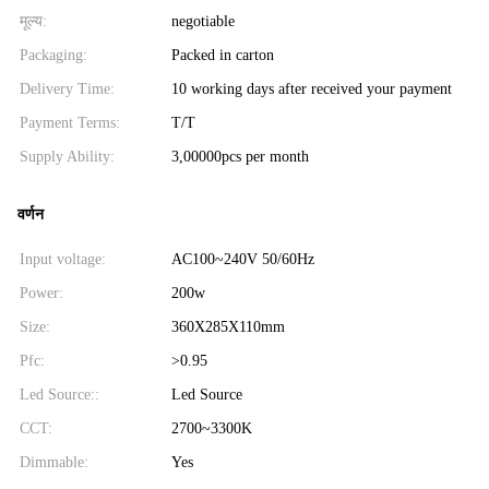
मूल्य:
negotiable
Packaging:
Packed in carton
Delivery Time:
10 working days after received your payment
Payment Terms:
T/T
Supply Ability:
3,00000pcs per month
वर्णन
Input voltage:
AC100~240V 50/60Hz
Power:
200w
Size:
360X285X110mm
Pfc:
>0.95
Led Source::
Led Source
CCT:
2700~3300K
Dimmable:
Yes