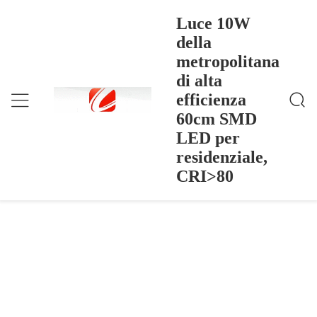
Luce 10W
della
metropolitana
Luce 10W Della Metropolitana Di Alta Efficienza 60c
Casa
>
Products
>
M SMD LED Per Residenziale, CRI>80
di alta
Luce 10W della metropolitana di alta
efficienza
efficienza 60cm SMD LED per
60cm SMD
residenziale, CRI>80
LED per
residenziale,
CRI>80