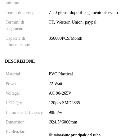
minimo:
Tempi di consegna:
7-20 giorni dopo il pagamento ricevuto
Termini di
TT, Western Union, paypal
pagamento:
Capacità di
350000PCS/Month
alimentazione:
DESCRIZIONE
Material:
PVC Plastical
Power:
22 Watt
Voltage:
AC 90-265V
LED Qty:
120pcs SMD2835
Luminous Efficiency:
90lm/w
Dimension:
Ø24.5*6000mm
Evidenziare:
illuminazione principale del tubo