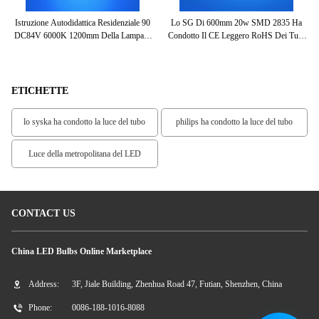
LED
Istruzione Autodidattica Residenziale 90
Lo SG Di 600mm 20w SMD 2835 Ha
96
 Di
DC84V 6000K 1200mm Della Lampada
Condotto Il CE Leggero RoHS Dei Tubi
T
Della Metropolitana Di T8 LED
Principale T10 Con 3 Anni Di Garanzia
ETICHETTE
lo syska ha condotto la luce del tubo
philips ha condotto la luce del tubo
Luce della metropolitana del LED
CONTACT US
China LED Bulbs Online Marketplace
Address:
3F, Jiale Building, Zhenhua Road 47, Futian, Shenzhen, China
Phone:
0086-188-1016-8088