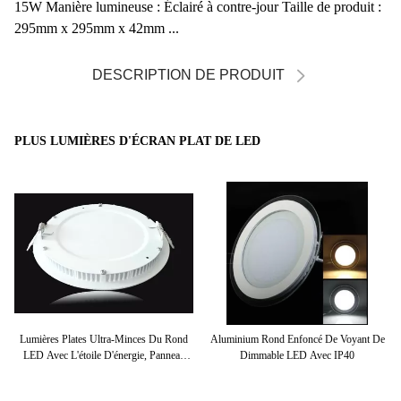
15W Manière lumineuse : Éclairé à contre-jour Taille de produit :
295mm x 295mm x 42mm ...
DESCRIPTION DE PRODUIT
PLUS LUMIÈRES D'ÉCRAN PLAT DE LED
 De
Lumières Plates Ultra-Minces Du Rond
Aluminium Rond Enfoncé De Voyant De
age
LED Avec L'étoile D'énergie, Panneau
Dimmable LED Avec IP40
P
Extérieur De LED