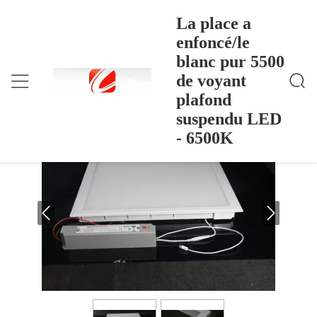
La place a
enfoncé/le
blanc pur 5500
La Place A Enfoncé/le Blanc Pur 5500 De Voyant Pl
Accueil
>
Products
>
Afond Suspendu LED - 6500K
de voyant
La place a enfoncé/le blanc pur 5500 de
plafond
voyant plafond suspendu LED - 6500K
suspendu LED
- 6500K