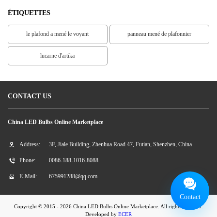
ÉTIQUETTES
le plafond a mené le voyant
panneau mené de plafonnier
lucarne d'artika
CONTACT US
China LED Bulbs Online Marketplace
Address:
3F, Jiale Building, Zhenhua Road 47, Futian, Shenzhen, China
Phone:
0086-188-1016-8088
E-Mail:
675991288@qq.com
Contact
Copyright © 2015 - 2026 China LED Bulbs Online Marketplace. All rights reserved.
Developed by
ECER