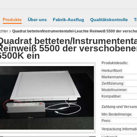
Produkte
Über uns
Fabrik-Ausflug
Qualitätskontrolle
T
chter
Quadrat betteten/Instrumententafel-Leuchte Reinweiß 5500 der versc
Quadrat betteten/Instrumentent
Reinweiß 5500 der verschobene
6500K ein
Produktdetails:
Herkunftsort:
Markenname:
Zertifizierung:
Modellnummer:
Kompatibel:
Zahlung und Versan
Min Bestellmenge:
Preis:
Verpackung Informat