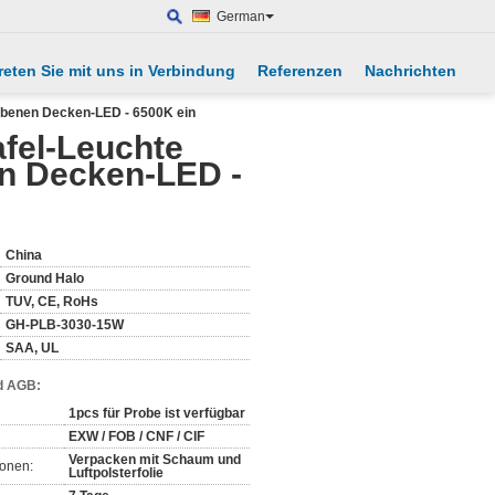
German
reten Sie mit uns in Verbindung
Referenzen
Nachrichten
hobenen Decken-LED - 6500K ein
afel-Leuchte
n Decken-LED -
China
Ground Halo
TUV, CE, RoHs
GH-PLB-3030-15W
SAA, UL
d AGB:
1pcs für Probe ist verfügbar
EXW / FOB / CNF / CIF
Verpacken mit Schaum und
ionen:
Luftpolsterfolie