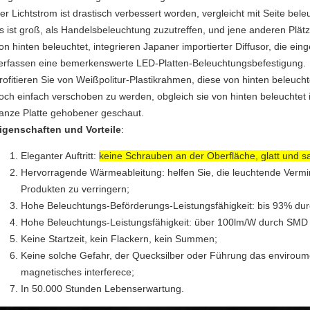
er Lichtstrom ist drastisch verbessert worden, vergleicht mit Seite bel
s ist groß, als Handelsbeleuchtung zuzutreffen, und jene anderen Plätz
on hinten beleuchtet, integrieren Japaner importierter Diffusor, die ei
erfassen eine bemerkenswerte LED-Platten-Beleuchtungsbefestigung.
rofitieren Sie von Weißpolitur-Plastikrahmen, diese von hinten beleuch
och einfach verschoben zu werden, obgleich sie von hinten beleuchtet 
anze Platte gehobener geschaut.
igenschaften und Vorteile
:
Eleganter Auftritt:
keine Schrauben an der Oberfläche, glatt und s
Hervorragende Wärmeableitung: helfen Sie, die leuchtende Ver
Produkten zu verringern;
Hohe Beleuchtungs-Beförderungs-Leistungsfähigkeit: bis 93% durc
Hohe Beleuchtungs-Leistungsfähigkeit: über 100lm/W durch SMD
Keine Startzeit, kein Flackern, kein Summen;
Keine solche Gefahr, der Quecksilber oder Führung das enviroum
magnetisches interferece;
In 50.000 Stunden Lebenserwartung.