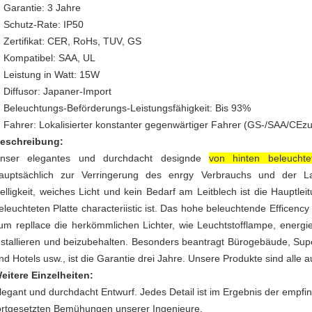
Garantie: 3 Jahre
Schutz-Rate: IP50
Zertifikat: CER, RoHs, TUV, GS
Kompatibel: SAA, UL
Leistung in Watt: 15W
Diffusor: Japaner-Import
Beleuchtungs-Beförderungs-Leistungsfähigkeit: Bis 93%
Fahrer: Lokalisierter konstanter gegenwärtiger Fahrer (GS-/SAA/CE
eschreibung:
nser elegantes und durchdacht designde
von hinten beleuchte
auptsächlich zur Verringerung des enrgy Verbrauchs und der Lan
elligkeit, weiches Licht und kein Bedarf am Leitblech ist die Hauptle
eleuchteten Platte characteriistic ist. Das hohe beleuchtende Efficency
um repllace die herkömmlichen Lichter, wie Leuchtstofflampe, energi
nstallieren und beizubehalten. Besonders beantragt Bürogebäude, Sup
nd Hotels usw., ist die Garantie drei Jahre. Unsere Produkte sind all
eitere Einzelheiten:
legant und durchdacht Entwurf. Jedes Detail ist im Ergebnis der empfin
ortgesetzten Bemühungen unserer Ingenieure.