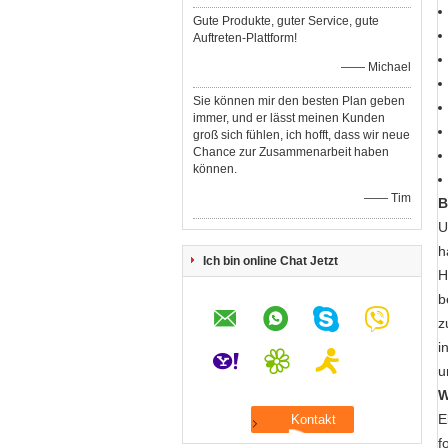
Gute Produkte, guter Service, gute
Auftreten-Plattform!
—— Michael
Sie können mir den besten Plan geben
immer, und er lässt meinen Kunden
groß sich fühlen, ich hofft, dass wir neue
Chance zur Zusammenarbeit haben
können.
—— Tim
B
U
h
Ich bin online Chat Jetzt
H
b
z
i
u
W
E
f