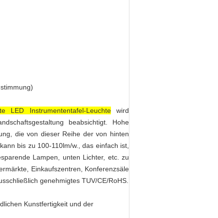
zustimmung)
te LED Instrumententafel-Leuchte
wird
dschaftsgestaltung beabsichtigt. Hohe
itung, die von dieser Reihe der von hinten
 kann bis zu 100-110lm/w., das einfach ist,
esparende Lampen, unten Lichter, etc. zu
ermärkte, Einkaufszentren, Konferenzsäle
e ausschließlich genehmigtes TUV/CE/RoHS.
dlichen Kunstfertigkeit und der