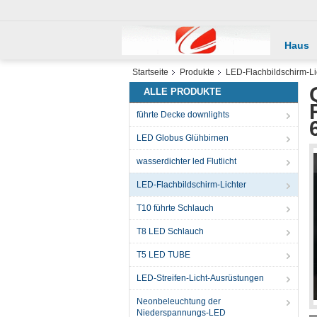
Haus
Startseite
Produkte
LED-Flachbildschirm-Li
ALLE PRODUKTE
führte Decke downlights
LED Globus Glühbirnen
wasserdichter led Flutlicht
LED-Flachbildschirm-Lichter
T10 führte Schlauch
T8 LED Schlauch
T5 LED TUBE
LED-Streifen-Licht-Ausrüstungen
Neonbeleuchtung der
Niederspannungs-LED