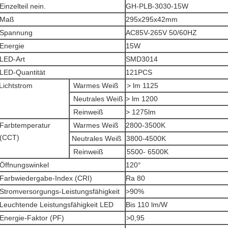
Einzelteil nein.
GH-PLB-3030-15W
Maß
295x295x42mm
Spannung
AC85V-265V 50/60HZ
Energie
15W
LED-Art
SMD3014
LED-Quantität
121PCS
Lichtstrom
Warmes Weiß
>
lm 1125
Neutrales Weiß
>
lm 1200
Reinweiß
>
1275lm
Farbtemperatur
Warmes Weiß
2800-3500K
(CCT)
Neutrales Weiß
3800-4500K
Reinweiß
5500-
6500K
Öffnungswinkel
120°
Farbwiedergabe-Index (CRI)
Ra 80
Stromversorgungs-Leistungsfähigkeit
>
90%
Leuchtende Leistungsfähigkeit LED
Bis 110 lm/W
Energie-Faktor (PF)
>
0,95