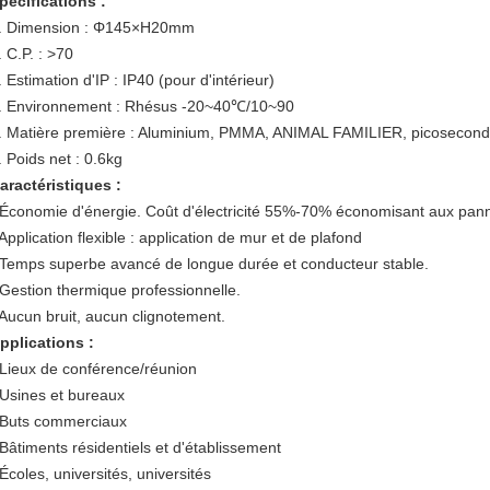
pécifications :
.
Dimension : Φ145×H20mm
. C.P. : >70
. Estimation d'IP : IP40 (pour d'intérieur)
.
Environnement : Rhésus -20~40℃/10~90
. Matière première : Aluminium, PMMA, ANIMAL FAMILIER, picosecon
.
Poids net : 0.6kg
aractéristiques :
 Économie d'énergie. Coût d'électricité 55%-70% économisant aux pann
 Application flexible :
application de mur et de plafond
 Temps superbe avancé de longue durée et conducteur stable.
 Gestion thermique professionnelle.
 Aucun bruit, aucun clignotement.
pplications :
 Lieux de conférence/réunion
 Usines et bureaux
 Buts commerciaux
 Bâtiments résidentiels et d'établissement
 Écoles, universités, universités