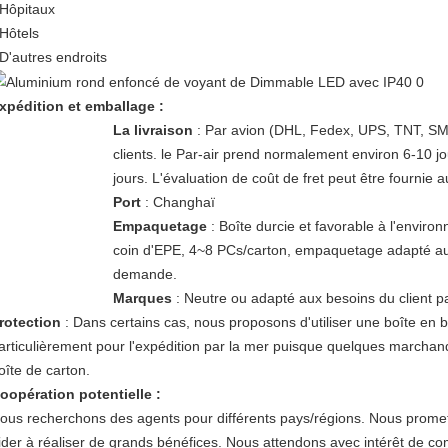
 Hôpitaux
 Hôtels
 D'autres endroits
xpédition et emballage :
La livraison
: Par avion (DHL, Fedex, UPS, TNT, SM
clients. le Par-air prend normalement environ 6-10 j
jours. L'évaluation de coût de fret peut être fournie a
Port
: Changhaï
Empaquetage
: Boîte durcie et favorable à l'environ
coin d'EPE, 4~8 PCs/carton, empaquetage adapté aux
demande.
Marques
: Neutre ou adapté aux besoins du client pa
rotection
: Dans certains cas, nous proposons d'utiliser une boîte en 
articulièrement pour l'expédition par la mer puisque quelques marchan
oîte de carton.
oopération potentielle :
ous recherchons des agents pour différents pays/régions. Nous promett
ider à réaliser de grands bénéfices. Nous attendons avec intérêt de 