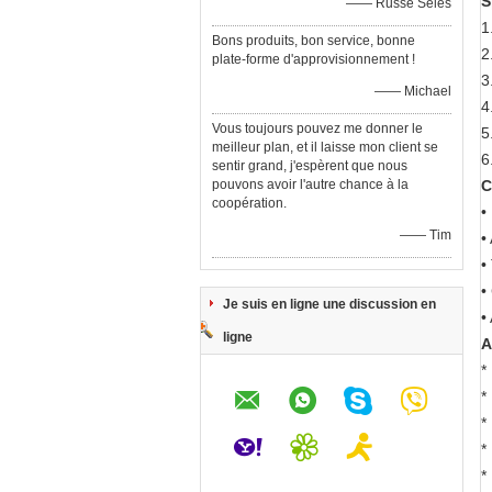
S
—— Russe Seles
1
Bons produits, bon service, bonne
2
plate-forme d'approvisionnement !
3
—— Michael
4
Vous toujours pouvez me donner le
5
meilleur plan, et il laisse mon client se
6
sentir grand, j'espèrent que nous
pouvons avoir l'autre chance à la
C
coopération.
•
—— Tim
•
•
•
Je suis en ligne une discussion en
•
ligne
A
*
*
*
*
*