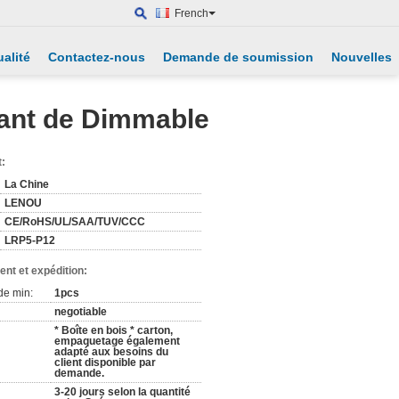
French
alité
Contactez-nous
Demande de soumission
Nouvelles
ant de Dimmable
t:
La Chine
LENOU
CE/RoHS/UL/SAA/TUV/CCC
LRP5-P12
nt et expédition:
de min:
1pcs
negotiable
* Boîte en bois * carton,
empaquetage également
adapté aux besoins du
client disponible par
demande.
3-20 jours selon la quantité