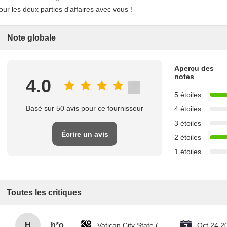
our les deux parties d'affaires avec vous !
Note globale
Aperçu des
notes
4.0
5 étoiles
Basé sur 50 avis pour ce fournisseur
4 étoiles
3 étoiles
Écrire un avis
2 étoiles
1 étoiles
Toutes les critiques
H
h*o
Vatican City State (Holy See)
Oct 24.2