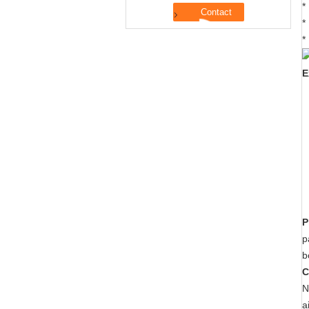
*
*
*
E
P
p
b
C
N
a