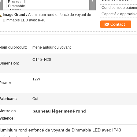
Conditions de paieme
Capacité d'approvis
Image Grand :
Aluminium rond enfoncé de voyant de
Dimmable LED avec IP40
Contact
Nom du produit:
mené autour du voyant
Φ145×H20
Dimension:
12W
Power:
Fabricant:
Oui
panneau léger mené rond
Mettre en
vidence:
luminium rond enfoncé de voyant de Dimmable LED avec IP40