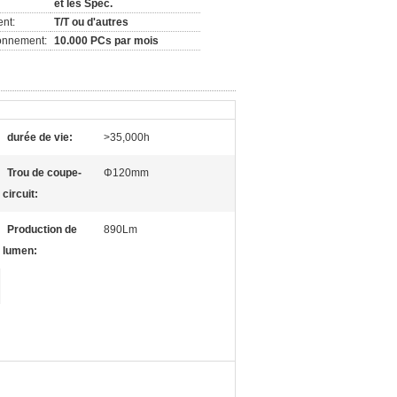
et les Spéc.
nt:
T/T ou d'autres
ionnement:
10.000 PCs par mois
durée de vie:
>35,000h
Trou de coupe-
Φ120mm
circuit:
Production de
890Lm
lumen: