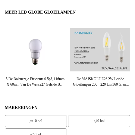
MEER LED GLOBE GLOEILAMPEN
5 De Bolenergie Efficiënte 0.5pf, 116mm
De MAÏSKOLF E26 2W Leidde
 K
X 60mm Van De Wattse27 Geleide Bol,
Gloeilampen 200 - 220 Lm 360 Graad
St
Ra > Geleide 90
AC110/220V
MARKERINGEN
gu10 bol
g40 bol
e27 bol