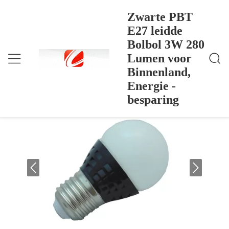
Zwarte PBT
E27 leidde
Bolbol 3W 280
Zwarte PBT E27 Leidde Bolbol 3W 280 Lumen Voor
Thuis
>
Products
>
Binnenland, Energie - Besparing
Lumen voor
Zwarte PBT E27 leidde Bolbol 3W 280
Binnenland,
Lumen voor Binnenland, Energie -
Energie -
besparing
besparing