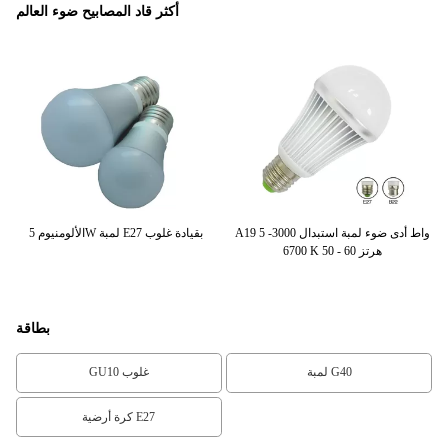
أكثر قاد المصابيح ضوء العالم
A19 5 واط أدى ضوء لمبة استبدال 3000-
الألومنيوم 5W لمبة E27 بقيادة غلوب
6700 K 50 - 60 هرتز
بطاقة
لمبة G40
GU10 غلوب
كرة أرضية E27