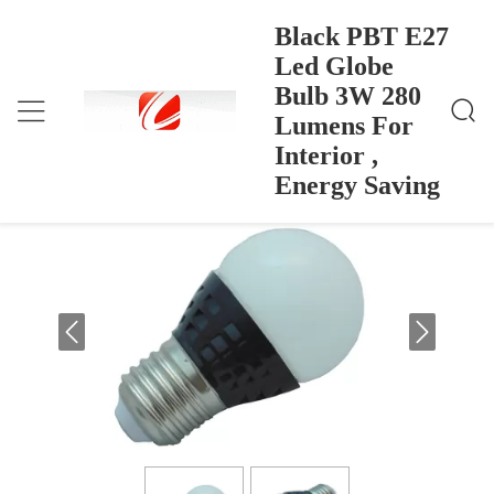
Black PBT E27
Led Globe
Bulb 3W 280
Black PBT E27 Led Globe Bulb 3W 280 Lumens For
منزل
>
Products
>
Interior , Energy Saving
Lumens For
Black PBT E27 Led Globe Bulb 3W 280
Interior ,
Lumens For Interior , Energy Saving
Energy Saving