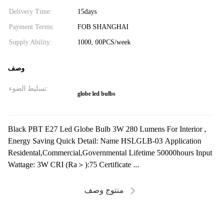
Delivery Time:
15days
Payment Terms:
FOB SHANGHAI
Supply Ability:
1000, 00PCS/week
وصف
تسليط الضوء:
globe led bulbs
Black PBT E27 Led Globe Bulb 3W 280 Lumens For Interior ,
Energy Saving Quick Detail: Name HSLGLB-03 Application
Residental,Commercial,Governmental Lifetime 50000hours Input
Wattage: 3W CRI (Ra＞):75 Certificate ...
منتوج وصف