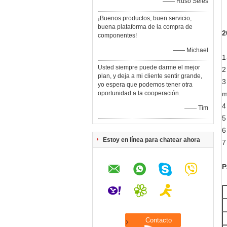
—— Ruso Seles
¡Buenos productos, buen servicio,
buena plataforma de la compra de
2
componentes!
—— Michael
1
Usted siempre puede darme el mejor
2
plan, y deja a mi cliente sentir grande,
3
yo espera que podemos tener otra
oportunidad a la cooperación.
m
4
—— Tim
5
6
Estoy en línea para chatear ahora
7
P