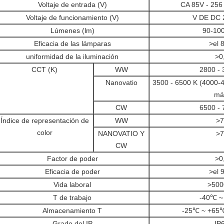
Voltaje de entrada (V)
CA 85V - 256
Voltaje de funcionamiento (V)
V DE DC 2
Lúmenes (lm)
90-10
Eficacia de las lámparas
>el 
uniformidad de la iluminación
>0
CCT (K)
WW
2800 - 
Nanovatio
3500 - 6500 K (4000-
má
CW
6500 - 
Índice de representación de
WW
>7
color
NANOVATIO Y
>7
CW
Factor de poder
>0
Eficacia de poder
>el 
Vida laboral
>500
T de trabajo
-40℃ ~
Almacenamiento T
-25℃ ~ +65℃
Grado del IP
IP