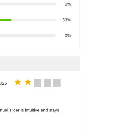
0%
33%
0%
2025
al slider is intuitive and stays
！