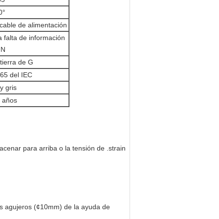
0°
cable de alimentación
 falta de información
 N
tierra de G
65 del IEC
y gris
s años
macenar para arriba o la tensión de .strain
e los agujeros (¢10mm) de la ayuda de