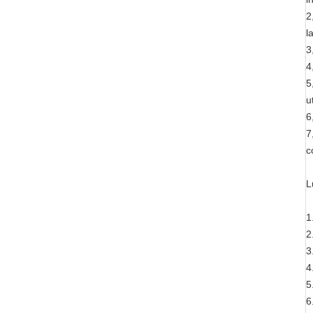
2
l
3
4
5
u
6
7
c
L
1
2
3
4
5
6