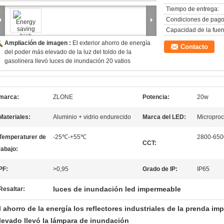
Tiempo de entrega:
Condiciones de pago
Capacidad de la fuen
Ampliación de imagen :
El exterior ahorro de energía
Contacto
del poder más elevado de la luz del toldo de la
gasolinera llevó luces de inundación 20 vatios
marca:
ZLONE
Potencia:
20w
Materiales:
Aluminio + vidrio endurecido
Marca del LED:
Micropro
Temperaturer de
-25℃-+55℃
2800-650
CCT:
rabajo:
PF:
>0,95
Grado de IP:
IP65
luces de inundación led impermeable
Resaltar:
l ahorro de la energía los reflectores industriales de la prenda i
levado llevó la lámpara de inundación