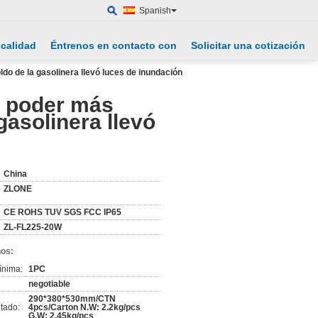
Spanish
 calidad
Éntrenos en contacto con
Solicitar una cotización
oldo de la gasolinera llevó luces de inundación
el poder más
 gasolinera llevó
China
ZLONE
CE ROHS TUV SGS FCC IP65
ZL-FL225-20W
nos:
ínima:
1PC
negotiable
290*380*530mm/CTN
tado:
4pcs/Carton N.W: 2.2kg/pcs
G.W: 2.45kg/pcs