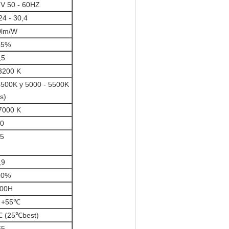
 V 50 - 60HZ
4 - 30,4
0lm/W
85%
,5
3200 K
4500K y 5000 - 5500K
s)
7000 K
0
5
,9
90%
00H
 +55℃
 (25℃best)
65