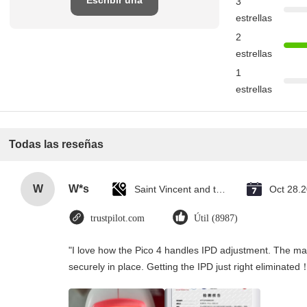
3
estrellas
reseña
2
estrellas
1
estrellas
Todas las reseñas
W
W*s
Saint Vincent and the Grenadines
Oct 28.
trustpilot.com
Útil (8987)
"I love how the Pico 4 handles IPD adjustment. The manu
securely in place. Getting the IPD just right eliminated