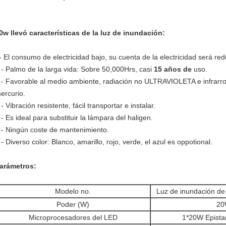
0w llevó características de la luz de inundación:
- El consumo de electricidad bajo, su cuenta de la electricidad será re
 - Palmo de la larga vida: Sobre 50,000Hrs, casi
15 años de
uso.
 - Favorable al medio ambiente, radiación no ULTRAVIOLETA e infrarroj
ercurio.
 - Vibración resistente, fácil transportar e instalar.
 - Es ideal para substituir la lámpara del haligen.
 - Ningún coste de mantenimiento.
 - Diverso color: Blanco, amarillo, rojo, verde, el azul es oppotional.
arámetros:
Modelo no.
Luz de inundación d
Poder (W)
2
Microprocesadores del LED
1*20W Epistar