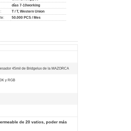
días 7-10working
:
T / T, Western Union
te:
50.000 PCS / Mes
cesador 45mil de Bridgelux de la MAZORCA
0K y RGB
mpermeable de 20 vatios, poder más