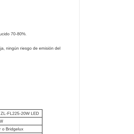
ducido 70-80%.
a, ningún riesgo de emisión del
e ZL-FL225-20W LED
0W
 o Bridgelux