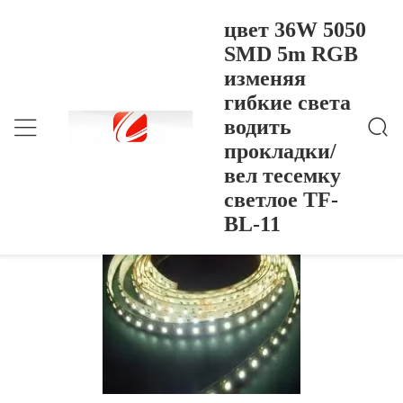
цвет 36W 5050
SMD 5m RGB
изменяя
Цвет 36W 5050 SMD 5m RGB Изменяя Гибкие С
Главная Страница
>
Products
>
Вета Водить Прокладки/вел Тесемку Светлое TF-
гибкие света
BL-11
цвет 36W 5050 SMD 5m RGB изменяя
водить
гибкие света водить прокладки/вел
прокладки/
тесемку светлое TF-BL-11
вел тесемку
светлое TF-
BL-11