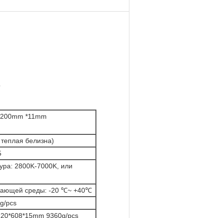
р
1200mm *11mm
 теплая белизна)
5
ура: 2800K-7000K, или
жающей среды: -20 ℃~ +40℃
g/pcs
1220*608*15mm 9360g/pcs