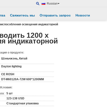
Russian
тва
Свяжитесь мы
Отправить запрос
Новости
 приспособления освещения индикаторной
водить 1200 x
ия индикаторной
ция о продукте:
Шэньчжэнь, Китай
Dayton lighting
CE ROSH
DT-M60120A-72W 600*1200MM
 Условия:
аза:
5 шт
123-138 USD
Стандартная упаковка