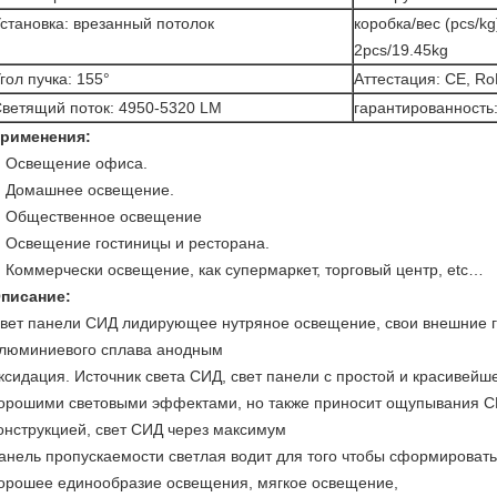
становка: врезанный потолок
коробка/вес (pcs/k
2pcs/19.45kg
гол пучка: 155°
Аттестация: CE, R
ветящий поток: 4950-5320 LM
гарантированность:
рименения:
Освещение офиса.
Домашнее освещение.
Общественное освещение
Освещение гостиницы и ресторана.
Коммерчески освещение, как супермаркет, торговый центр, etc…
писание:
вет панели СИД лидирующее нутряное освещение, свои внешние
люминиевого сплава анодным
ксидация. Источник света СИД, свет панели с простой и красивейш
орошими световыми эффектами, но также приносит ощупывания С
онструкцией, свет СИД через максимум
анель пропускаемости светлая водит для того чтобы сформироват
орошее единообразие освещения, мягкое освещение,