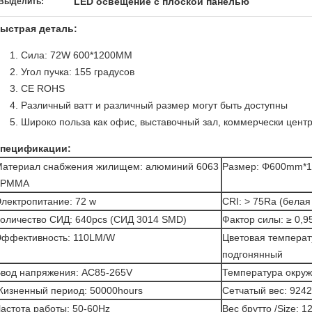
LED освещение с плоской панелью
Выделить:
ыстрая деталь:
Сила: 72W 600*1200MM
Угол пучка: 155 градусов
CE ROHS
Различный ватт и различный размер могут быть доступны
Широко польза как офис, выставочный зал, коммерчески цент
пецификации:
атериал снабжения жилищем: алюминий 6063
Размер: Φ600mm*
+PMMA
лектропитание: 72 w
CRI: > 75Ra (белая
оличество СИД: 640pcs (СИД 3014 SMD)
Фактор силы: ≥ 0,9
ффективность: 110LM/W
Цветовая температ
подгонянный
вод напряжения: AC85-265V
Температура окру
изненный период: 50000hours
Сетчатый вес: 9242
астота работы: 50-60Hz
Вес брутто /Size: 