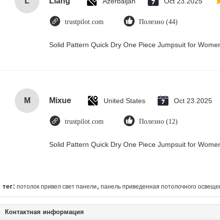
L
Liang
Azerbaijan
Oct 23.2025
trustpilot.com
Полезно (44)
Solid Pattern Quick Dry One Piece Jumpsuit for Wom
M
Mixue
United States
Oct 23.2025
trustpilot.com
Полезно (12)
Solid Pattern Quick Dry One Piece Jumpsuit for Wom
,
тег:
потолок привел свет панели
панель приведенная потолочного освеще
Контактная информация