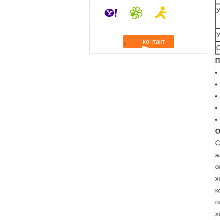
У
У
С
П
О
С
а
о
х
к
п
х