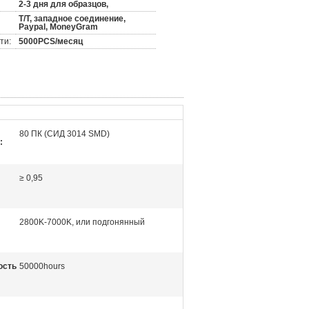
2-3 дня для образцов,
T/T, западное соединение,
Paypal, MoneyGram
ти:
5000PCS/месяц
80 ПК (СИД 3014 SMD)
:
≥ 0,95
2800K-7000K, или подгонянный
ость
50000hours