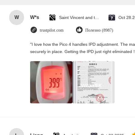
W
W*s
Saint Vincent and the Grenadines
Oct 28.
trustpilot.com
Полезно (8987)
"I love how the Pico 4 handles IPD adjustment. The manu
securely in place. Getting the IPD just right eliminated