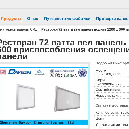
Продукты
О нас
Путешествие фабрики
Проверка качес
икаторной панели СИД
Ресторан 72 ватта вел панель водить 1200 x 600
Ресторан 72 ватта вел панель 
600 приспособления освещен
панели
Подробная информа
Место
происхождения:
Фирменное
наименование:
Сертификация:
Номер модели:
Оплата и доставка
Количество мин зак
Цена:
Упаковывая детали: