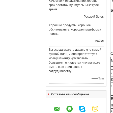
Качество и обслуживание хороши,
срок поставки пунктуальны каждое
время.
Б
—— Русский Seles
Хорошие продукты, хорошее
обслуживание, хорошая платформа
поиска!
—— Майкл
Вы всегда можете давать мне самый
С
лучший план, и оно препятствует
моему клиенту чувствовать
М
большими, я надеется что мы может
иметь еще один шанс к
сотрудничеству.
Э
—— Тим
К
Э
Оставьте нам сообщение
В
Ж
Ч