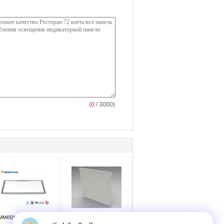
(
0
/ 3000)
ммерчески 72W
освещенные