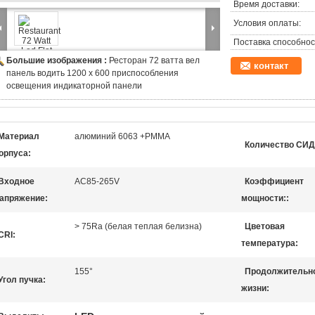
Время доставки:
Условия оплаты:
Поставка способнос
Большие изображения :
Ресторан 72 ватта вел
контакт
панель водить 1200 x 600 приспособления
освещения индикаторной панели
Материал
алюминий 6063 +PMMA
Количество СИД
орпуса:
Входное
AC85-265V
Коэффициент
апряжение:
мощности::
> 75Ra (белая теплая белизна)
Цветовая
CRI:
температура:
155°
Продолжительн
Угол пучка:
жизни: