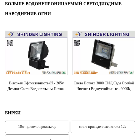
БОЛЬШЕ ВОДОНЕПРОНИЦАЕМЫЙ СВЕТОДИОДНЫЕ
НАВОДНЕНИЕ ОГНИ
0
Высокая Эффективность 85 - 265v
Света Потока 3000 СИД Сада Особой
ть
Делают Света Водостотьким Потока
Чистоты Водоустойчивые - 6000k,
100w СИД Для Морского Порта/
Прожекторы СИД 10w
Вн
Базарной Площади
БИРКИ
10w привело прожектор
света приведенные потока 12v