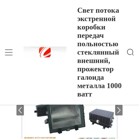
Свет потока
экстренной
коробки
Свет Потока Экстренной Коробки Передач Польн
Главная Страница
>
Products
>
Остью Стеклянный Внешний, Прожектор Галоида
передач
Металла 1000 Ватт
Свет потока экстренной коробки
польностью
передач польностью стеклянный
стеклянный
внешний, прожектор галоида металла
внешний,
1000 ватт
прожектор
галоида
металла 1000
ватт