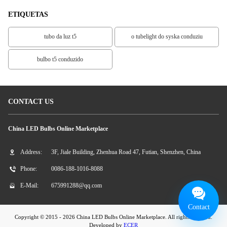
ETIQUETAS
tubo da luz t5
o tubelight do syska conduziu
bulbo t5 conduzido
CONTACT US
China LED Bulbs Online Marketplace
Address:
3F, Jiale Building, Zhenhua Road 47, Futian, Shenzhen, China
Phone:
0086-188-1016-8088
E-Mail:
675991288@qq.com
Contact
Copyright © 2015 - 2026 China LED Bulbs Online Marketplace. All rights reserved.
Developed by
ECER