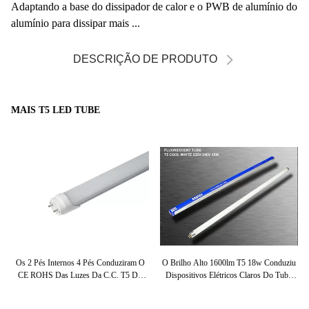
Adaptando a base do dissipador de calor e o PWB de alumínio do
alumínio para dissipar mais ...
DESCRIÇÃO DE PRODUTO
MAIS T5 LED TUBE
sor
Os 2 Pés Internos 4 Pés Conduziram O
O Brilho Alto 1600lm T5 18w Conduziu
77V
CE ROHS Das Luzes Da C.C. T5 Do
Dispositivos Elétricos Claros Do Tubo
Tubo 12V 24V Aprovado
Para Hospitais
Em