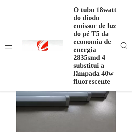
O tubo 18watt
do diodo
emissor de luz
O Tubo 18watt Do Diodo Emissor De Luz Do Pé T5
Casa
>
Products
>
Da Economia De Energia 2835smd 4 Substitui A Lâ
do pé T5 da
Mpada 40w Fluorescente
O tubo 18watt do diodo emissor de luz
economia de
do pé T5 da economia de energia
energia
2835smd 4 substitui a lâmpada 40w
2835smd 4
fluorescente
substitui a
lâmpada 40w
fluorescente