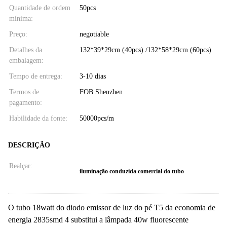
Quantidade de ordem
50pcs
mínima:
Preço:
negotiable
Detalhes da
132*39*29cm (40pcs) /132*58*29cm (60pcs)
embalagem:
Tempo de entrega:
3-10 dias
Termos de
FOB Shenzhen
pagamento:
Habilidade da fonte:
50000pcs/m
DESCRIÇÃO
Realçar:
iluminação conduzida comercial do tubo
O tubo 18watt do diodo emissor de luz do pé T5 da economia de
energia 2835smd 4 substitui a lâmpada 40w fluorescente