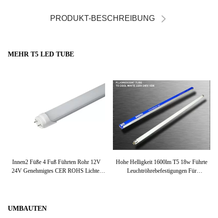
PRODUKT-BESCHREIBUNG
MEHR T5 LED TUBE
D
Innen2 Füße 4 Fuß Führten Rohr 12V
Hohe Helligkeit 1600lm T5 18w Führte
Le
24V Genehmigtes CER ROHS Lichter
Leuchtröhrebefestigungen Für
L
DCs T5
Krankenhäuser
UMBAUTEN