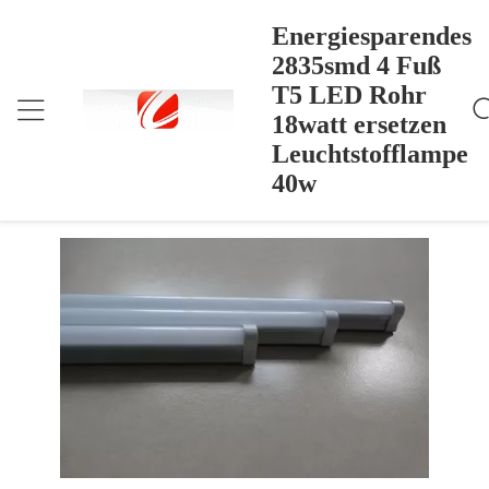
Energiesparendes
2835smd 4 Fuß
T5 LED Rohr
Energiesparendes 2835smd 4 Fuß T5 LED Rohr 18w
Nach Hause
>
Products
>
Att Ersetzen Leuchtstofflampe 40w
18watt ersetzen
Energiesparendes 2835smd 4 Fuß T5
Leuchtstofflampe
LED Rohr 18watt ersetzen
40w
Leuchtstofflampe 40w